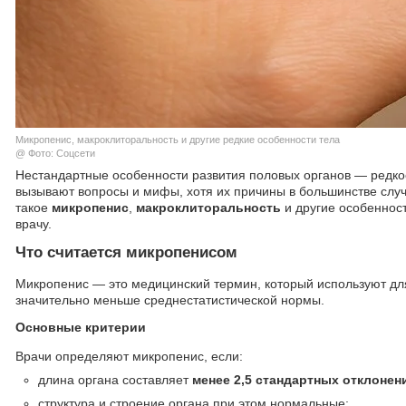
Микропенис, макроклиторальность и другие редкие особенности тела
@ Фото: Соцсети
Нестандартные особенности развития половых органов — редкое
вызывают вопросы и мифы, хотя их причины в большинстве случ
такое
микропенис
,
макроклиторальность
и другие особенност
врачу.
Что считается микропенисом
Микропенис — это медицинский термин, который используют для
значительно меньше среднестатистической нормы.
Основные критерии
Врачи определяют микропенис, если:
длина органа составляет
менее 2,5 стандартных отклонен
структура и строение органа при этом нормальные;