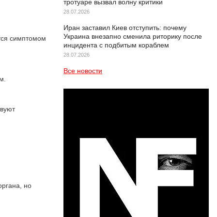
тротуаре вызвал волну критики
28.07.2026
Иран заставил Киев отступить: почему
Украина внезапно сменила риторику после
ется симптомом
инцидента с подбитым кораблем
28.07.2026
Все новости
м.
твуют
органа, но