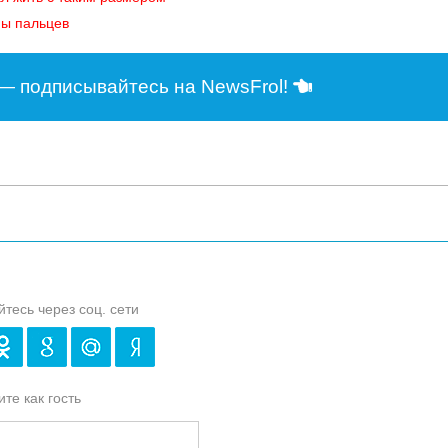
ны пальцев
— подписывайтесь на NewsFrol!
йтесь через соц. сети
те как гость