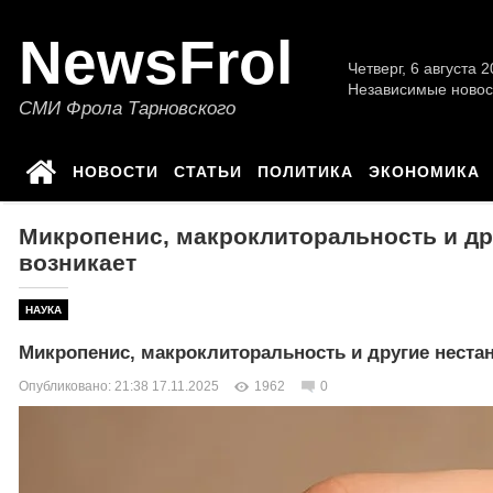
NewsFrol
Четверг, 6 августа 2
Независимые новос
СМИ Фрола Тарновского
НОВОСТИ
СТАТЬИ
ПОЛИТИКА
ЭКОНОМИКА
Микропенис, макроклиторальность и дру
возникает
НАУКА
Микропенис, макроклиторальность и другие неста
Опубликовано: 21:38 17.11.2025
1962
0