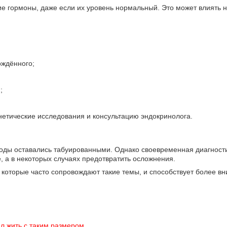
ие гормоны, даже если их уровень нормальный. Это может влиять 
ождённого;
;
нетические исследования и консультацию эндокринолога.
годы оставались табуированными. Однако своевременная диагности
, а в некоторых случаях предотвратить осложнения.
 которые часто сопровождают такие темы, и способствует более в
ал жить с таким размером