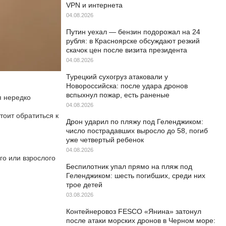
VPN и интернета
04.08.2026
Путин уехал — бензин подорожал на 24
рубля: в Красноярске обсуждают резкий
скачок цен после визита президента
04.08.2026
Турецкий сухогруз атаковали у
Новороссийска: после удара дронов
вспыхнул пожар, есть раненые
я нередко
04.08.2026
тоит обратиться к
Дрон ударил по пляжу под Геленджиком:
число пострадавших выросло до 58, погиб
уже четвертый ребенок
04.08.2026
го или взрослого
Беспилотник упал прямо на пляж под
Геленджиком: шесть погибших, среди них
трое детей
03.08.2026
Контейнеровоз FESCO «Янина» затонул
после атаки морских дронов в Черном море: