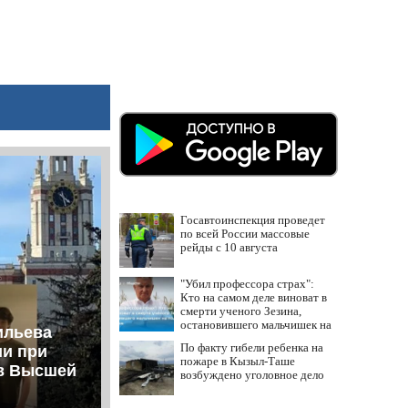
Госавтоинспекция проведет
по всей России массовые
рейды с 10 августа
"Убил профессора страх":
Кто на самом деле виноват в
смерти ученого Зезина,
остановившего мальчишек на
ильева
поле с горохом
По факту гибели ребенка на
ии при
пожаре в Кызыл-Таше
ов Высшей
возбуждено уголовное дело