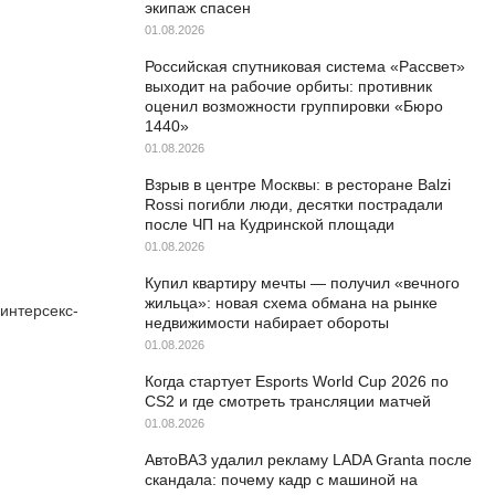
экипаж спасен
01.08.2026
Российская спутниковая система «Рассвет»
выходит на рабочие орбиты: противник
оценил возможности группировки «Бюро
1440»
01.08.2026
Взрыв в центре Москвы: в ресторане Balzi
Rossi погибли люди, десятки пострадали
после ЧП на Кудринской площади
01.08.2026
Купил квартиру мечты — получил «вечного
жильца»: новая схема обмана на рынке
 интерсекс-
недвижимости набирает обороты
01.08.2026
Когда стартует Esports World Cup 2026 по
CS2 и где смотреть трансляции матчей
01.08.2026
АвтоВАЗ удалил рекламу LADA Granta после
скандала: почему кадр с машиной на