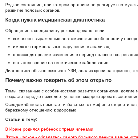
Редкое состояние, при котором организм не реагирует на мужск
развитие половых органов.
Когда нужна медицинская диагностика
Обращение к специалисту рекомендовано, если:
выявлены выраженные анатомические особенности у новор
имеются гормональные нарушения в анализах;
происходят резкие изменения в период полового созревания
есть подозрение на генетическое заболевание.
Диагностика обычно включает УЗИ, анализ крови на гормоны, ге
Почему важно говорить об этом открыто
Темы, связанные с особенностями развития организма, долгие 
возрасте нередко позволяет успешно скорректировать состояние
Осведомлённость помогает избавиться от мифов и стереотипов,
бережному отношению к здоровью.
Статьи в тему:
В Ираке родился ребёнок с тремя членами
Джона Фэлкон - обладатель самого большого пениса в мире уст