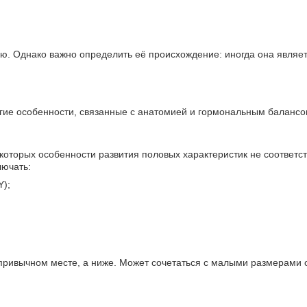
ью. Однако важно определить её происхождение: иногда она явля
гие особенности, связанные с анатомией и гормональным балансо
которых особенности развития половых характеристик не соответс
лючать:
Y);
 привычном месте, а ниже. Может сочетаться с малыми размерами 