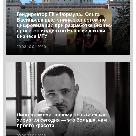
Гендиректор ГК «Формула» Ольга
Васильева выступила экспертом по
цифровизации при разработке бизнес-
проектов студентов Высшей школы
бизнеса МГУ
20:03 10.04.2026
Лицо времени: почему пластическая
хирургия сегодня — это больше, чем
просто красота