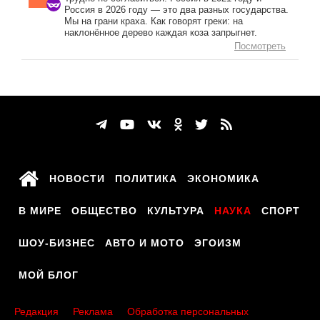
Россия в 2026 году — это два разных государства.
Мы на грани краха. Как говорят греки: на
наклонённое дерево каждая коза запрыгнет.
Посмотреть
НОВОСТИ
ПОЛИТИКА
ЭКОНОМИКА
В МИРЕ
ОБЩЕСТВО
КУЛЬТУРА
НАУКА
СПОРТ
ШОУ-БИЗНЕС
АВТО И МОТО
ЭГОИЗМ
МОЙ БЛОГ
Редакция
Реклама
Обработка персональных