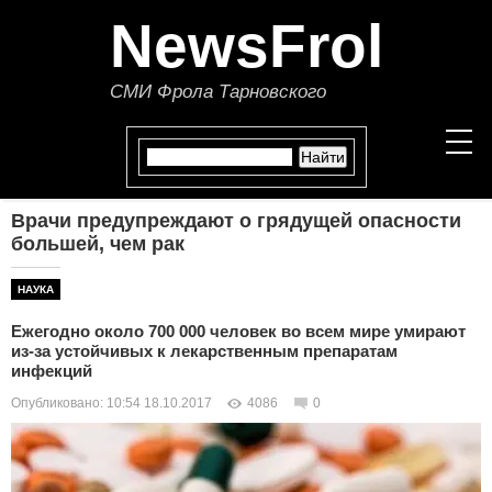
NewsFrol
СМИ Фрола Тарновского
Врачи предупреждают о грядущей опасности
НОВОСТИ
большей, чем рак
СТАТЬИ
НАУКА
Ежегодно около 700 000 человек во всем мире умирают
ПОЛИТИКА
из-за устойчивых к лекарственным препаратам
инфекций
ЭКОНОМИКА
Опубликовано: 10:54 18.10.2017
4086
0
В МИРЕ
ОБЩЕСТВО