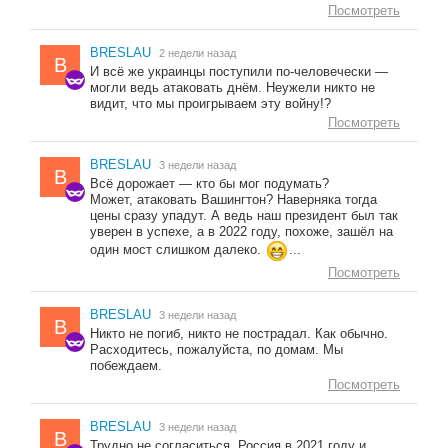
Посмотреть
BRESLAU
2 недели назад
B
И всё же украинцы поступили по-человечески —
могли ведь атаковать днём. Неужели никто не
видит, что мы проигрываем эту войну!?
Посмотреть
BRESLAU
3 недели назад
B
Всё дорожает — кто бы мог подумать?
Может, атаковать Вашингтон? Наверняка тогда
цены сразу упадут. А ведь наш президент был так
уверен в успехе, а в 2022 году, похоже, зашёл на
один мост слишком далеко.
...
Посмотреть
BRESLAU
3 недели назад
B
Никто не погиб, никто не пострадал. Как обычно.
Расходитесь, пожалуйста, по домам. Мы
побеждаем.
Посмотреть
BRESLAU
3 недели назад
B
Трудно не согласиться. Россия в 2021 году и