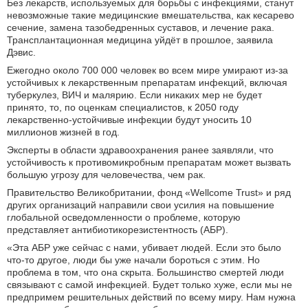
Без лекарств, используемых для борьбы с инфекциями, станут
невозможные такие медицинские вмешательства, как кесарево
сечение, замена тазобедренных суставов, и лечение рака.
Трансплантационная медицина уйдёт в прошлое, заявила
Дэвис.
Ежегодно около 700 000 человек во всем мире умирают из-за
устойчивых к лекарственным препаратам инфекций, включая
туберкулез, ВИЧ и малярию. Если никаких мер не будет
принято, то, по оценкам специалистов, к 2050 году
лекарственно-устойчивые инфекции будут уносить 10
миллионов жизней в год.
Эксперты в области здравоохранения ранее заявляли, что
устойчивость к противомикробным препаратам может вызвать
большую угрозу для человечества, чем рак.
Правительство Великобритании, фонд «Wellcome Trust» и ряд
других организаций направили свои усилия на повышение
глобальной осведомленности о проблеме, которую
представляет антибиотикорезистентность (АБР).
«Эта AБР уже сейчас с нами, убивает людей. Если это было
что-то другое, люди бы уже начали бороться с этим. Но
проблема в том, что она скрыта. Большинство смертей люди
связывают с самой инфекцией. Будет только хуже, если мы не
предпримем решительных действий по всему миру. Нам нужна