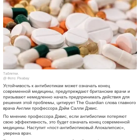
КУЛЬТУРА
НАУКА
СПОРТ
ШОУ-БИЗНЕС
АВТО И МОТО
Таблетки.
@ Фото: Pixabay
ЭГОИЗМ
Устойчивость к антибиотикам может означать конец
современной медицины, предупреждают британские врачи и
призывают немедленно начать предпринимать действия для
БЛОГ
решения этой проблемы, цитирует The Guardian слова главного
врача Англии профессора Дэйм Салли Дэвис.
По мнению профессора Дэвис, если антибиотики потеряют
свою эффективность, это будет означать конец современной
медицины. Наступит «пост-антибиотиковый Апокалипсис»,
уверена врач.