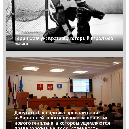
Терри Савчук: вратарь, который играл без
маски
Депутаты Геленджика предали своих
избирателей, проголосовав за принятие
нового генплана, в котором ущемляются
права горожан на их собственность