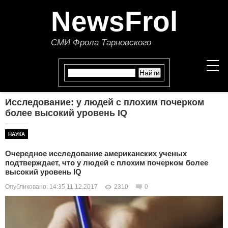
NewsFrol
СМИ Фрола Тарновского
Исследование: у людей с плохим почерком
НОВОСТИ
более высокий уровень IQ
СТАТЬИ
НАУКА
Очередное исследование американских ученых
ПОЛИТИКА
подтверждает, что у людей с плохим почерком более
высокий уровень IQ
ЭКОНОМИКА
Опубликовано: 14:35 11.12.2017
2310
0
В МИРЕ
ОБЩЕСТВО