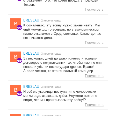
отражением того, что хотел передать президент
Токаев.
Посмотреть
BRESLAU
2 недели назад
B
К сожалению, эту войну нужно заканчивать. Мы
ещё можем долго воевать, но в экономическом
плане откатимся в Средневековье. Китаю до нас
нет никакого дела.
Посмотреть
BRESLAU
3 недели назад
B
За несколько дней до атаки изменили условия
договоров с покупателями так, чтобы именно они
понесли убытки после удара дронов. Браво!
А если честно, то это гениальный командир.
Посмотреть
BRESLAU
3 недели назад
B
И всё же украинцы поступили по-человечески —
могли ведь атаковать днём. Неужели никто не
видит, что мы проигрываем эту войну!?
Посмотреть
BRESLAU
3 недели назад