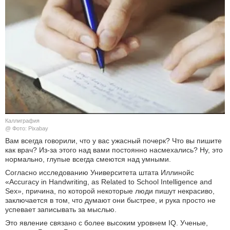
КУЛЬТУРА
НАУКА
СПОРТ
ШОУ-БИЗНЕС
АВТО И МОТО
Каллиграфия
@ Фото: Pixabay
ЭГОИЗМ
Вам всегда говорили, что у вас ужасный почерк? Что вы пишите
как врач? Из-за этого над вами постоянно насмехались? Ну, это
нормально, глупые всегда смеются над умными.
БЛОГ
Согласно исследованию Университета штата Иллинойс
«Accuracy in Handwriting, as Related to School Intelligence and
Sex», причина, по которой некоторые люди пишут некрасиво,
заключается в том, что думают они быстрее, и рука просто не
успевает записывать за мыслью.
Это явление связано с более высоким уровнем IQ. Ученые,