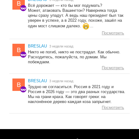
B
Всё дорожает — кто бы мог подумать?
Может, атаковать Вашингтон? Наверняка тогда
цены сразу упадут. А ведь наш президент был так
уверен в успехе, а в 2022 году, похоже, зашёл на
один мост слишком далеко.
...
Посмотреть
BRESLAU
3 недели назад
B
Никто не погиб, никто не пострадал. Как обычно.
Расходитесь, пожалуйста, по домам. Мы
побеждаем.
Посмотреть
BRESLAU
3 недели назад
B
Трудно не согласиться. Россия в 2021 году и
Россия в 2026 году — это два разных государства.
Мы на грани краха. Как говорят греки: на
наклонённое дерево каждая коза запрыгнет.
Посмотреть