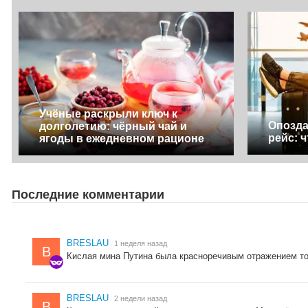
Учёные раскрыли ключ к
Опозда
долголетию: чёрный чай и
рейс: 
ягоды в ежедневном рационе
Последние комментарии
BRESLAU
1 неделя назад
B
Кислая мина Путина была красноречивым отражением тог
BRESLAU
2 недели назад
B