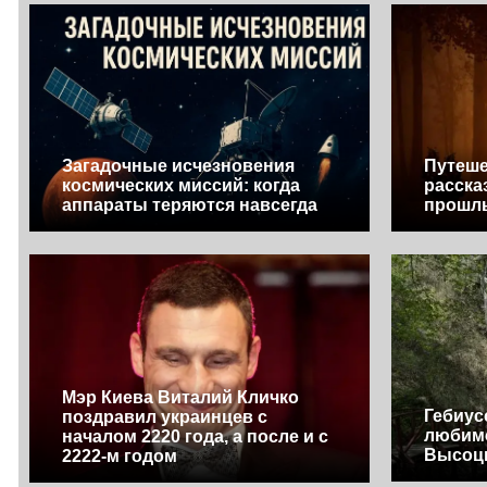
Загадочные исчезновения
Путеше
космических миссий: когда
расска
аппараты теряются навсегда
прошл
Мэр Киева Виталий Кличко
Гебиус
поздравил украинцев с
любим
началом 2220 года, а после и с
Высоц
2222-м годом