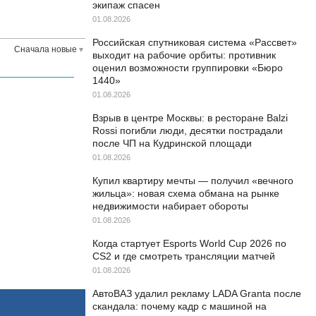
экипаж спасен
01.08.2026
Российская спутниковая система «Рассвет»
Сначала новые
выходит на рабочие орбиты: противник
оценил возможности группировки «Бюро
1440»
01.08.2026
Взрыв в центре Москвы: в ресторане Balzi
Rossi погибли люди, десятки пострадали
после ЧП на Кудринской площади
01.08.2026
Купил квартиру мечты — получил «вечного
жильца»: новая схема обмана на рынке
недвижимости набирает обороты
01.08.2026
Когда стартует Esports World Cup 2026 по
CS2 и где смотреть трансляции матчей
01.08.2026
АвтоВАЗ удалил рекламу LADA Granta после
скандала: почему кадр с машиной на