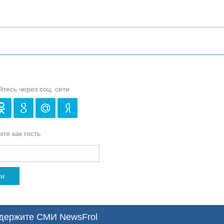
йтесь через соц. сети
те как гость
ти
ержите СМИ NewsFrol