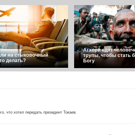
Агхори едят человеч
ли на стыковочный
трупы, чтобы стать б
что делать?
Богу
о, что хотел передать президент Токаев.