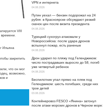
VPN и интернета
04.08.2026
Путин уехал — бензин подорожал на 24
рубля: в Красноярске обсуждают резкий
скачок цен после визита президента
04.08.2026
тируется VIII
о времени.
Турецкий сухогруз атаковали у
Новороссийска: после удара дронов
вспыхнул пожар, есть раненые
ог Ильяна
04.08.2026
Дрон ударил по пляжу под Геленджиком:
чтобы закрепить
число пострадавших выросло до 58, погиб
уже четвертый ребенок
или, что он мог
04.08.2026
рдец, возможно,
ков и
Беспилотник упал прямо на пляж под
Геленджиком: шесть погибших, среди них
трое детей
03.08.2026
Контейнеровоз FESCO «Янина» затонул
после атаки морских дронов в Черном море: