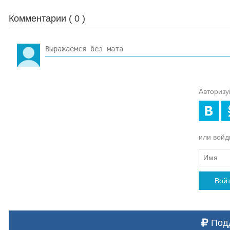
Комментарии (
0
)
Авторизу
или войди
Вой
Подд