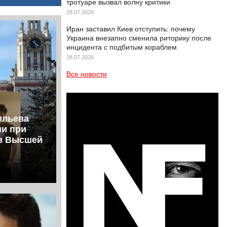
тротуаре вызвал волну критики
28.07.2026
Иран заставил Киев отступить: почему
Украина внезапно сменила риторику после
инцидента с подбитым кораблем
28.07.2026
Все новости
ильева
ии при
ов Высшей