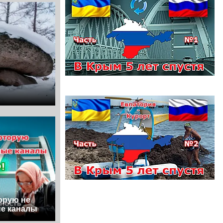
орую не
е каналы