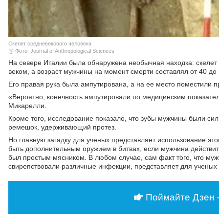
Скелет средневекового человека
@ Фото: Journal of Anthropological Sciences
На севере Италии была обнаружена необычная находка: скелет м
веком, а возраст мужчины на момент смерти составлял от 40 до 5
Его правая рука была ампутирована, а на ее место поместили п
«Вероятно, конечность ампутировали по медицинским показате
Микарелли.
Кроме того, исследование показало, что зубы мужчины были силь
ремешок, удерживающий протез.
Но главную загадку для ученых представляет использование это
быть дополнительным оружием в битвах, если мужчина действите
был простым мясником. В любом случае, сам факт того, что муж
свирепствовали различные инфекции, представляет для ученых
Поймайте Дзен 