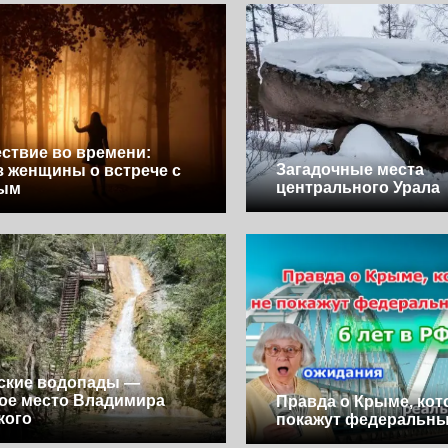
ствие во времени:
Загадочные места
з женщины о встрече с
центрального Урала
ым
ские водопады —
ое место Владимира
Правда о Крыме, кот
кого
покажут федеральны