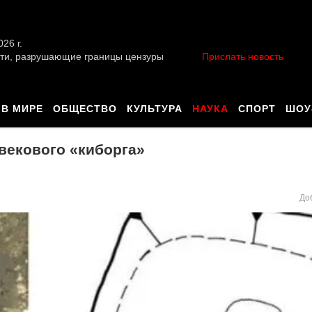
026 г.
ти, разрушающие границы цензуры
Прислать новость
В МИРЕ
ОБЩЕСТВО
КУЛЬТУРА
НАУКА
СПОРТ
ШОУ
векового «киборга»
До