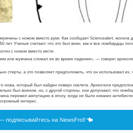
ужчины с ножом вместо руки. Как сообщает Sciencealert, могила да
0 лет. Ученые считают, что это был воин, как и все ломбардцы тог
ротез с ножом вместо кисти.
лям или мужчина сломал ее во время падения», — говорит археол
но стерты, а это позволяет предположить, что он использовал их, 
го ножа, который был найден поверх скелета. Археологи предполож
льно был воином, но, с другой стороны, они допускают, что ломба
чина пережил ампутацию в эпоху, когда не было никаких антибиоти
 огромный интерес.
— подписывайтесь на NewsFrol!