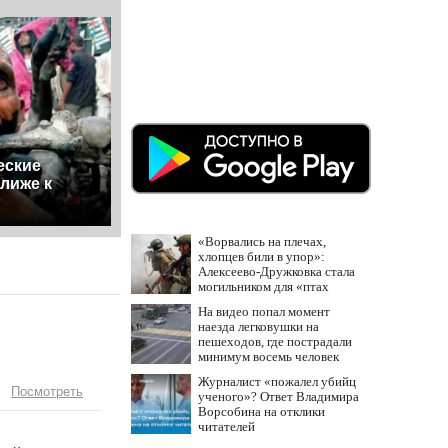
еские
лиже к
«Ворвались на плечах,
хлопцев били в упор»:
Алексеево-Дружковка стала
могильником для «птах
Мадьяра»
На видео попал момент
наезда легковушки на
пешеходов, где пострадали
минимум восемь человек
06/08/2026 – Новости
Журналист «пожалел убийц
Посмотреть
ученого»? Ответ Владимира
Ворсобина на отклики
читателей