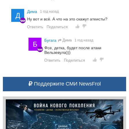
Дима
1 год назад
Д
Ну вот и всё. А что на это скажут атеисты?
Ответить
Поделиться
Дима
Бугага
1 год назад
Б
Фсе, детка, будет после атаки
Вельзевула)))
Ответить
Поделиться
Поддержите СМИ NewsFrol