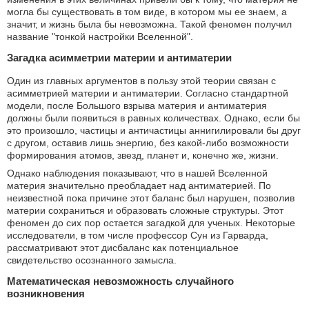
могла бы существовать в том виде, в котором мы ее знаем, а
значит, и жизнь была бы невозможна. Такой феномен получил
название "тонкой настройки Вселенной".
Загадка асимметрии материи и антиматерии
Один из главных аргументов в пользу этой теории связан с
асимметрией материи и антиматерии. Согласно стандартной
модели, после Большого взрыва материя и антиматерия
должны были появиться в равных количествах. Однако, если бы
это произошло, частицы и античастицы аннигилировали бы друг
с другом, оставив лишь энергию, без какой-либо возможности
формирования атомов, звезд, планет и, конечно же, жизни.
Однако наблюдения показывают, что в нашей Вселенной
материя значительно преобладает над антиматерией. По
неизвестной пока причине этот баланс был нарушен, позволив
материи сохраниться и образовать сложные структуры. Этот
феномен до сих пор остается загадкой для ученых. Некоторые
исследователи, в том числе профессор Сун из Гарварда,
рассматривают этот дисбаланс как потенциальное
свидетельство осознанного замысла.
Математическая невозможность случайного
возникновения