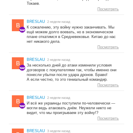
Токаев.
Посмотреть
BRESLAU
2 недели назад
B
К сожалению, эту войну нужно заканчивать. Мы
ещё можем долго воевать, но в экономическом
плане откатимся в Средневековье. Китаю до нас
нет никакого дела.
Посмотреть
BRESLAU
2 недели назад
B
За несколько дней до атаки изменили условия
договоров с покупателями так, чтобы именно они
понесли убытки после удара дронов. Браво!
А если честно, то это гениальный командир.
Посмотреть
BRESLAU
2 недели назад
B
И всё же украинцы поступили по-человечески —
могли ведь атаковать днём. Неужели никто не
видит, что мы проигрываем эту войну!?
Посмотреть
BRESLAU
3 недели назад