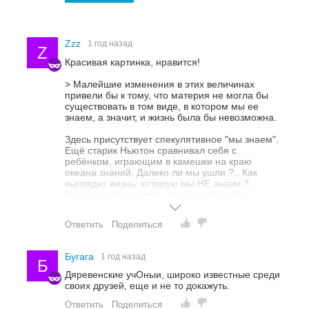
Zzz
1 год назад
Z
Красивая картинка, нравится!
> Малейшие изменения в этих величинах
привели бы к тому, что материя не могла бы
существовать в том виде, в котором мы ее
знаем, а значит, и жизнь была бы невозможна.
Здесь присутствует спекулятивное "мы знаем".
Ещё старик Ньютон сравнивал себя с
ребёнком, играющим в камешки на краю
океана знаний. Далеко ли мы ушли ?.. Как
выглядит жизнь, которую мы НЕ знаем ?..
Наука - тоже религия, люди в неё верят.
Ответить
Поделиться
Бугага
1 год назад
Б
Дяревенские учОныи, широко известные среди
своих друзей, еще и не то докажуть.
Ответить
Поделиться