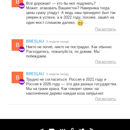
B
Всё дорожает — кто бы мог подумать?
Может, атаковать Вашингтон? Наверняка тогда
цены сразу упадут. А ведь наш президент был так
уверен в успехе, а в 2022 году, похоже, зашёл на
один мост слишком далеко.
...
Посмотреть
BRESLAU
3 недели назад
B
Никто не погиб, никто не пострадал. Как обычно.
Расходитесь, пожалуйста, по домам. Мы
побеждаем.
Посмотреть
BRESLAU
3 недели назад
B
Трудно не согласиться. Россия в 2021 году и
Россия в 2026 году — это два разных государства.
Мы на грани краха. Как говорят греки: на
наклонённое дерево каждая коза запрыгнет.
Посмотреть