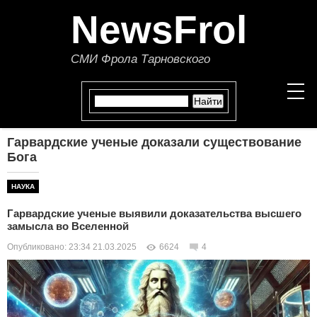
NewsFrol
СМИ Фрола Тарновского
Гарвардские ученые доказали существование
НОВОСТИ
Бога
СТАТЬИ
НАУКА
Гарвардские ученые выявили доказательства высшего
ПОЛИТИКА
замысла во Вселенной
Опубликовано: 23:34 21.03.2025
6624
4
ЭКОНОМИКА
В МИРЕ
ОБЩЕСТВО