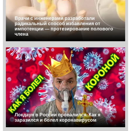
Врачи с инженерами разработали
радикальный способ избавления от
импотенции — протезирование полового
члена
Локдаун в России провалился. Как я
заразился и болел коронавирусом