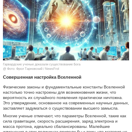
КУЛЬТУРА
НАУКА
СПОРТ
ШОУ-БИЗНЕС
АВТО И МОТО
Гарвардские ученые доказали существование Бога
@ Фото: Фрол Тарновский / NewsFrol
Совершенная настройка Вселенной
ЭГОИЗМ
Физические законы и фундаментальные константы Вселенной
БЛОГ
настолько точно настроены для возникновения жизни, что
вероятность их случайного появления практически ничтожна.
Это утверждение, основанное на современных научных данных,
заставляет задуматься о существовании высшего замысла.
Многие ученые отмечают, что параметры Вселенной, такие как
сила гравитации, скорость расширения, заряд электрона и
масса протона, идеально сбалансированы. Малейшие
изменения в этих величинах привели бы к тому, что материя не