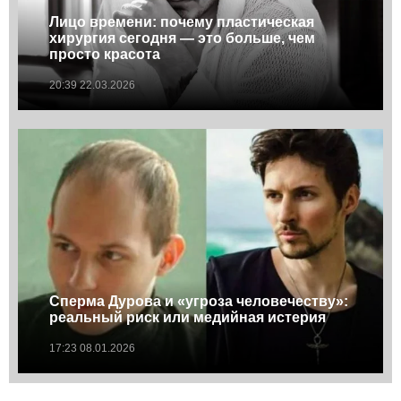
Лицо времени: почему пластическая
хирургия сегодня — это больше, чем
просто красота
20:39 22.03.2026
Сперма Дурова и «угроза человечеству»:
реальный риск или медийная истерия
17:23 08.01.2026