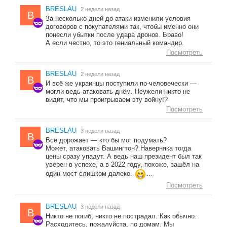
BRESLAU
2 недели назад
B
За несколько дней до атаки изменили условия
договоров с покупателями так, чтобы именно они
понесли убытки после удара дронов. Браво!
А если честно, то это гениальный командир.
Посмотреть
BRESLAU
2 недели назад
B
И всё же украинцы поступили по-человечески —
могли ведь атаковать днём. Неужели никто не
видит, что мы проигрываем эту войну!?
Посмотреть
BRESLAU
3 недели назад
B
Всё дорожает — кто бы мог подумать?
Может, атаковать Вашингтон? Наверняка тогда
цены сразу упадут. А ведь наш президент был так
уверен в успехе, а в 2022 году, похоже, зашёл на
один мост слишком далеко.
...
Посмотреть
BRESLAU
3 недели назад
B
Никто не погиб, никто не пострадал. Как обычно.
Расходитесь, пожалуйста, по домам. Мы