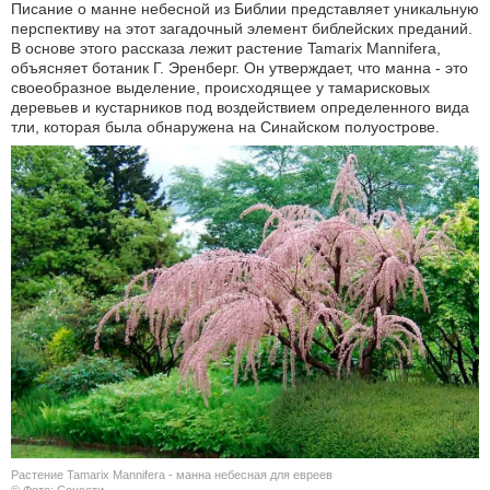
Писание о манне небесной из Библии представляет уникальную
перспективу на этот загадочный элемент библейских преданий.
В основе этого рассказа лежит растение Tamarix Mannifera,
объясняет ботаник Г. Эренберг. Он утверждает, что манна - это
своеобразное выделение, происходящее у тамарисковых
деревьев и кустарников под воздействием определенного вида
тли, которая была обнаружена на Синайском полуострове.
Растение Tamarix Mannifera - манна небесная для евреев