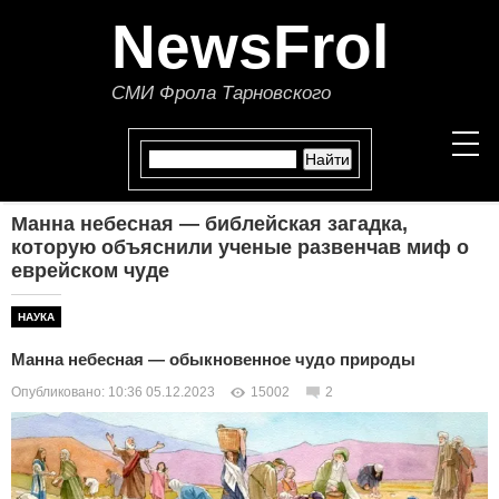
NewsFrol
СМИ Фрола Тарновского
Манна небесная — библейская загадка,
НОВОСТИ
которую объяснили ученые развенчав миф о
еврейском чуде
СТАТЬИ
НАУКА
ПОЛИТИКА
Манна небесная — обыкновенное чудо природы
Опубликовано: 10:36 05.12.2023
ЭКОНОМИКА
15002
2
В МИРЕ
ОБЩЕСТВО