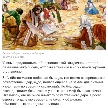
КУЛЬТУРА
НАУКА
СПОРТ
ШОУ-БИЗНЕС
АВТО И МОТО
Евреи собирают манну небесную
@ Фото: Соцсети
Ученые предоставили объяснение этой загадочной истории,
ЭГОИЗМ
развенчав миф о чуде, который в течение многих веков окружал
это явление.
БЛОГ
Библейская манна небесная была долгое время воспринята как
божественный дар, чудо, появляющееся на земле для питания
израильтян во время их странствий. Но благодаря
исследованиям ботаников и ученых, этот миф был развенчан.
Оказалось, что не было никакого божественного дара. Просто
евреи в те далекие времена не смогли объяснить
обыкновенные природные явления.