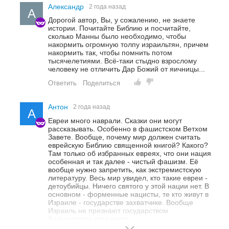
Александр
2 года назад
А
Дорогой автор, Вы, у сожалению, не знаете
истории. Почитайте Библию и посчитайте,
сколько Манны было необходимо, чтобы
накормить огромную толпу израильтян, причем
накормить так, чтобы помнить потом
тысячелетиями. Всё-таки стыдно взрослому
человеку не отличить Дар Божий от яичницы...
Ответить
Поделиться
Антон
2 года назад
А
Евреи много наврали. Сказки они могут
рассказывать. Особенно в фашистском Ветхом
Завете. Вообще, почему мир должен считать
еврейскую Библию священной книгой? Какого?
Там только об избранных евреях, что они нация
особенная и так далее - чистый фашизм. Её
вообще нужно запретить, как экстремистскую
литературу. Весь мир увидел, кто такие евреи -
детоубийцы. Ничего святого у этой нации нет. В
основном - форменные нацисты, те кто живут в
Израиле - государстве захватчике. Вообще
Израиль не признают государством
большинство стан мира.