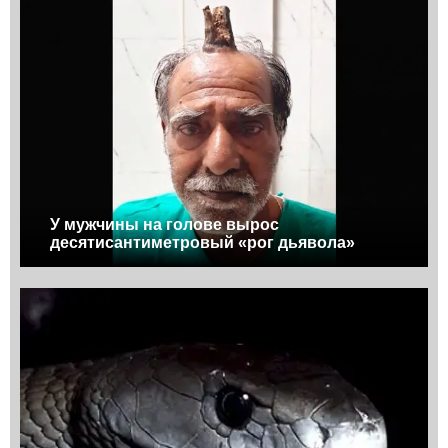
У мужчины на голове вырос
десятисантиметровый «рог дьявола»