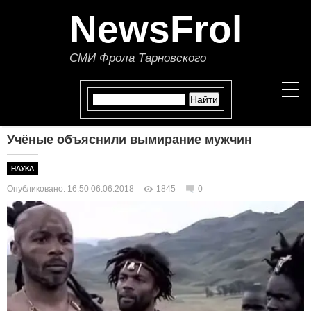
NewsFrol
СМИ Фрола Тарновского
Учёные объяснили вымирание мужчин
НОВОСТИ
НАУКА
СТАТЬИ
Опубликовано: 16:50 06.06.2018
1845
0
ПОЛИТИКА
ЭКОНОМИКА
В МИРЕ
ОБЩЕСТВО