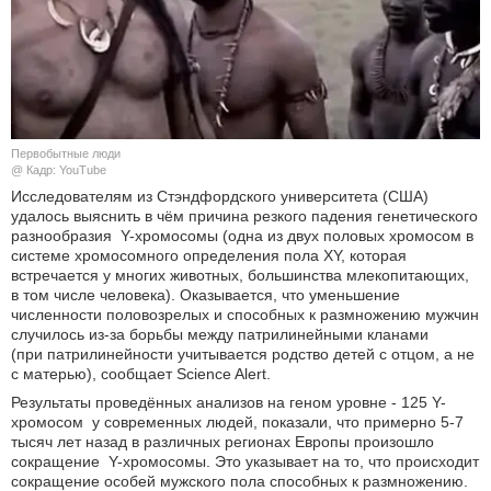
КУЛЬТУРА
НАУКА
СПОРТ
Первобытные люди
@ Кадр: YouTube
ШОУ-БИЗНЕС
Исследователям из Стэндфордского университета (США)
удалось выяснить в чём причина резкого падения генетического
разнообразия Y-хромосомы (одна из двух половых хромосом в
АВТО И МОТО
системе хромосомного определения пола XY, которая
встречается у многих животных, большинства млекопитающих,
ЭГОИЗМ
в том числе человека). Оказывается, что уменьшение
численности половозрелых и способных к размножению мужчин
случилось из-за борьбы между патрилинейными кланами
БЛОГ
(при патрилинейности учитывается родство детей с отцом, а не
с матерью), сообщает Science Alert.
Результаты проведённых анализов на геном уровне - 125 Y-
хромосом у современных людей, показали, что примерно 5-7
тысяч лет назад в различных регионах Европы произошло
сокращение Y-хромосомы. Это указывает на то, что происходит
сокращение особей мужского пола способных к размножению.