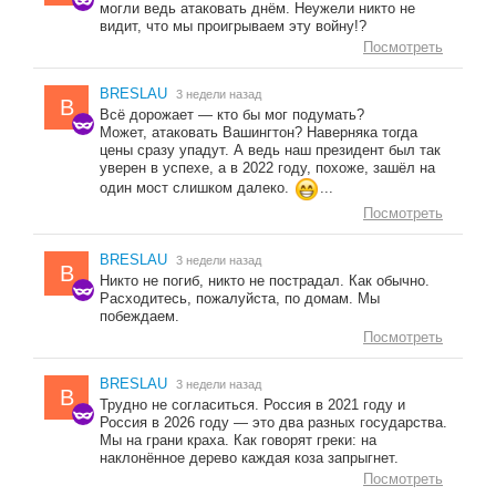
могли ведь атаковать днём. Неужели никто не
видит, что мы проигрываем эту войну!?
Посмотреть
BRESLAU
3 недели назад
B
Всё дорожает — кто бы мог подумать?
Может, атаковать Вашингтон? Наверняка тогда
цены сразу упадут. А ведь наш президент был так
уверен в успехе, а в 2022 году, похоже, зашёл на
один мост слишком далеко.
...
Посмотреть
BRESLAU
3 недели назад
B
Никто не погиб, никто не пострадал. Как обычно.
Расходитесь, пожалуйста, по домам. Мы
побеждаем.
Посмотреть
BRESLAU
3 недели назад
B
Трудно не согласиться. Россия в 2021 году и
Россия в 2026 году — это два разных государства.
Мы на грани краха. Как говорят греки: на
наклонённое дерево каждая коза запрыгнет.
Посмотреть