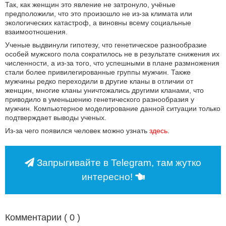
Так, как женщин это явление не затронуло, учёные
предположили, что это произошло не из-за климата или
экологических катастроф, а виновны всему социальные
взаимоотношения.
Ученые выдвинули гипотезу, что генетическое разнообразие
особей мужского пола сократилось не в результате снижения их
численности, а из-за того, что успешными в плане размножения
стали более привилегированные группы мужчин. Также
мужчины редко переходили в другие кланы в отличии от
женщин, многие кланы уничтожались другими кланами, что
приводило в уменьшению генетического разнообразия у
мужчин. Компьютерное моделирование данной ситуации только
подтверждает выводы ученых.
Из-за чего появился человек можно узнать
здесь
.
Запрыгивайте в Telegram, там жутко
интересно!
Комментарии (
0
)