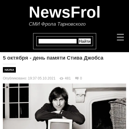
NewsFrol
СМИ Фрола Тарновского
5 октября - день памяти Стива Джобса
НОВОСТИ
НАУКА
СТАТЬИ
Опубликовано: 19:37 05.10.2021
481
0
ПОЛИТИКА
ЭКОНОМИКА
В МИРЕ
ОБЩЕСТВО