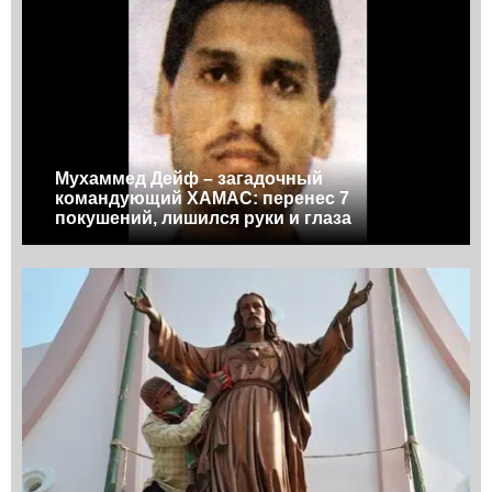
Мухаммед Дейф – загадочный
командующий ХАМАС: перенес 7
покушений, лишился руки и глаза