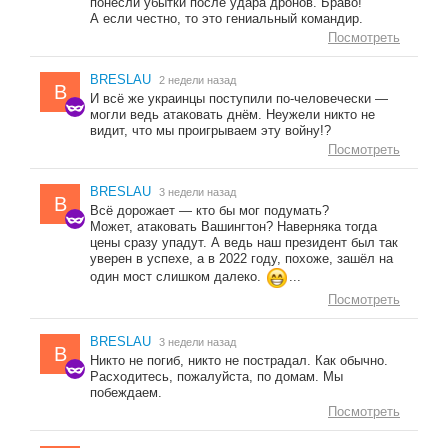
понесли убытки после удара дронов. Браво!
А если честно, то это гениальный командир.
Посмотреть
BRESLAU
2 недели назад
B
И всё же украинцы поступили по-человечески —
могли ведь атаковать днём. Неужели никто не
видит, что мы проигрываем эту войну!?
Посмотреть
BRESLAU
3 недели назад
B
Всё дорожает — кто бы мог подумать?
Может, атаковать Вашингтон? Наверняка тогда
цены сразу упадут. А ведь наш президент был так
уверен в успехе, а в 2022 году, похоже, зашёл на
один мост слишком далеко.
...
Посмотреть
BRESLAU
3 недели назад
B
Никто не погиб, никто не пострадал. Как обычно.
Расходитесь, пожалуйста, по домам. Мы
побеждаем.
Посмотреть