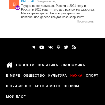
BRESLAU
3 недели назад
B
Трудно не согласиться. Россия в 2021 году и
Россия в 2026 году — это два разных государства.
Мы на грани краха. Как говорят греки: на
наклонённое дерево каждая коза запрыгнет.
Посмотреть
НОВОСТИ
ПОЛИТИКА
ЭКОНОМИКА
В МИРЕ
ОБЩЕСТВО
КУЛЬТУРА
НАУКА
СПОРТ
ШОУ-БИЗНЕС
АВТО И МОТО
ЭГОИЗМ
МОЙ БЛОГ