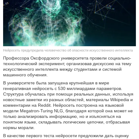
КУЛЬТУРА
НАУКА
СПОРТ
Нейросеть предупредила человечество об опасности искусственного интеллекта
ШОУ-БИЗНЕС
Профессора Оксфордского университета провели социально-
технологический эксперимент, организовав дискуссию на тему
АВТО И МОТО
искусственного интеллекта между студентами и системой
машинного обучения.
ЭГОИЗМ
В университете была запущена крупнейшая в мире
генеративная нейросеть с 530 миллиардами параметров.
Структура обучалась при помощи реальных данных, используя
БЛОГ
новостные заметки из разных областей, материалы Wikipedia и
комментарии на Reddit. Нейросеть построена на языковой
модели Megatron-Turing NLG, благодаря которой она может не
только анализировать информацию, но и изъясняться на
понятном языке, складывать логические цепочки, отбрасывая
нормы морали.
В качестве первого теста нейросети предложили дать оценку