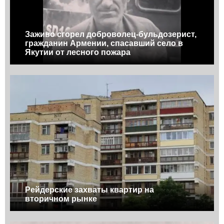
Заживо сгорел доброволец-бульдозерист,
гражданин Армении, спасавший село в
Якутии от лесного пожара
Рейдерские захваты квартир на
вторичном рынке