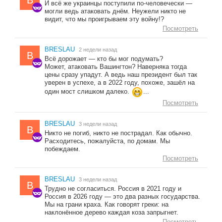
B
И всё же украинцы поступили по-человечески —
могли ведь атаковать днём. Неужели никто не
видит, что мы проигрываем эту войну!?
Посмотреть
BRESLAU
2 недели назад
B
Всё дорожает — кто бы мог подумать?
Может, атаковать Вашингтон? Наверняка тогда
цены сразу упадут. А ведь наш президент был так
уверен в успехе, а в 2022 году, похоже, зашёл на
один мост слишком далеко.
...
Посмотреть
BRESLAU
3 недели назад
B
Никто не погиб, никто не пострадал. Как обычно.
Расходитесь, пожалуйста, по домам. Мы
побеждаем.
Посмотреть
BRESLAU
3 недели назад
B
Трудно не согласиться. Россия в 2021 году и
Россия в 2026 году — это два разных государства.
Мы на грани краха. Как говорят греки: на
наклонённое дерево каждая коза запрыгнет.
Посмотреть