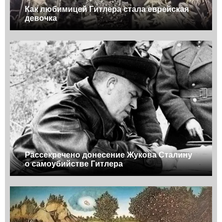
Как любимицей Гитлера стала еврейская
девочка
Рассекречено донесение Жукова Сталину
о самоубийстве Гитлера