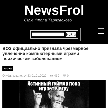
NewsFrol
СМИ Фрола Тарновского
ВОЗ официально признала чрезмерное
НОВОСТИ
увлечение компьютерными играми
психическим заболеванием
СТАТЬИ
НАУКА
ПОЛИТИКА
Опубликовано: 14:43 01.01.2022
469
0
ЭКОНОМИКА
В МИРЕ
ОБЩЕСТВО