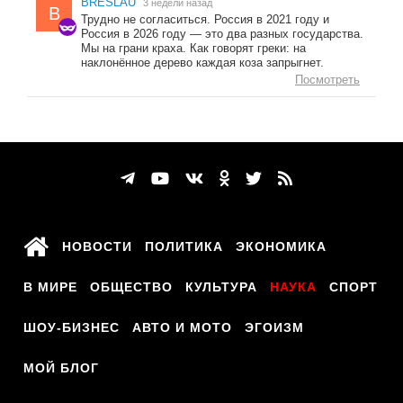
BRESLAU
3 недели назад
B
Трудно не согласиться. Россия в 2021 году и
Россия в 2026 году — это два разных государства.
Мы на грани краха. Как говорят греки: на
наклонённое дерево каждая коза запрыгнет.
Посмотреть
НОВОСТИ
ПОЛИТИКА
ЭКОНОМИКА
В МИРЕ
ОБЩЕСТВО
КУЛЬТУРА
НАУКА
СПОРТ
ШОУ-БИЗНЕС
АВТО И МОТО
ЭГОИЗМ
МОЙ БЛОГ