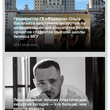
Гендиректор ГК «Формула» Ольга
Васильева выступила экспертом по
цифровизации при разработке бизнес-
проектов студентов Высшей школы
бизнеса МГУ
20:03 10.04.2026
Лицо времени: почему пластическая
хирургия сегодня — это больше, чем
просто красота