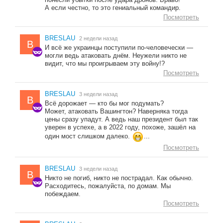
А если честно, то это гениальный командир.
Посмотреть
BRESLAU
2 недели назад
B
И всё же украинцы поступили по-человечески —
могли ведь атаковать днём. Неужели никто не
видит, что мы проигрываем эту войну!?
Посмотреть
BRESLAU
3 недели назад
B
Всё дорожает — кто бы мог подумать?
Может, атаковать Вашингтон? Наверняка тогда
цены сразу упадут. А ведь наш президент был так
уверен в успехе, а в 2022 году, похоже, зашёл на
один мост слишком далеко.
...
Посмотреть
BRESLAU
3 недели назад
B
Никто не погиб, никто не пострадал. Как обычно.
Расходитесь, пожалуйста, по домам. Мы
побеждаем.
Посмотреть