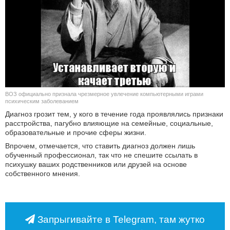
КУЛЬТУРА
НАУКА
СПОРТ
ШОУ-БИЗНЕС
ВОЗ официально признала чрезмерное увлечение компьютерными играми
психическим заболеванием
АВТО И МОТО
Диагноз грозит тем, у кого в течение года проявлялись признаки
расстройства, пагубно влияющие на семейные, социальные,
образовательные и прочие сферы жизни.
ЭГОИЗМ
Впрочем, отмечается, что ставить диагноз должен лишь
обученный профессионал, так что не спешите ссылать в
БЛОГ
психушку ваших родственников или друзей на основе
собственного мнения.
Запрыгивайте в Telegram, там жутко