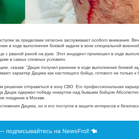
тупки за пределами октагона заслуживают особого внимания. Вяч
ение в ходе выполнения боевой задачи в зоне специальной военно
ице с рваной раной на руке. Этот инцидент произошел в ходе выпо
 даже в самых сложных условиях.
ию, сказав: "Дацик получил ранение в ходе выполнения боевой за
ивают характер Дацика как настоящего бойца, готового не только к
ем решении отправиться в зону СВО. Его профессиональная карьер
 года Дацик одержал победу нокаутом над бывшим бойцом Абсолютно
ом поединке в Москве.
стижения Дацика, но и его поступок в защите интересов и безопас
— подписывайтесь на NewsFrol!