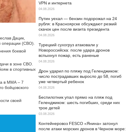
VPN и интернета
04.08.2026
Путин уехал — бензин подорожал на 24
рубля: в Красноярске обсуждают резкий
скачок цен после визита президента
04.08.2026
еслав Дацик,
й операции (СВО).
Турецкий сухогруз атаковали у
Новороссийска: после удара дронов
лнения боевой
вспыхнул пожар, есть раненые
04.08.2026
дачи в зоне СВО.
 боям в спортивных
Дрон ударил по пляжу под Геленджиком:
число пострадавших выросло до 58, погиб
уже четвертый ребенок
а в ММА – 7
го бойцовского
04.08.2026
Беспилотник упал прямо на пляж под
ности своей
Геленджиком: шесть погибших, среди них
трое детей
03.08.2026
Контейнеровоз FESCO «Янина» затонул
после атаки морских дронов в Черном море: