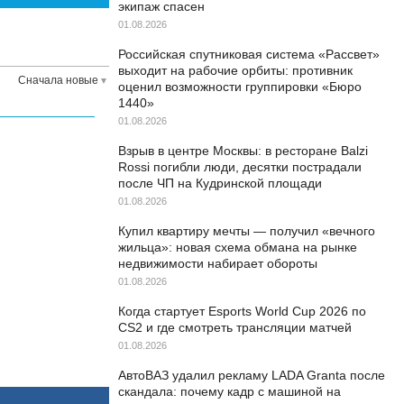
экипаж спасен
01.08.2026
Российская спутниковая система «Рассвет»
выходит на рабочие орбиты: противник
Сначала новые
оценил возможности группировки «Бюро
1440»
01.08.2026
Взрыв в центре Москвы: в ресторане Balzi
Rossi погибли люди, десятки пострадали
после ЧП на Кудринской площади
01.08.2026
Купил квартиру мечты — получил «вечного
жильца»: новая схема обмана на рынке
недвижимости набирает обороты
01.08.2026
Когда стартует Esports World Cup 2026 по
CS2 и где смотреть трансляции матчей
01.08.2026
АвтоВАЗ удалил рекламу LADA Granta после
скандала: почему кадр с машиной на