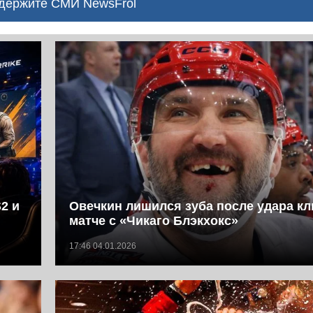
ержите СМИ NewsFrol
S2 и
Овечкин лишился зуба после удара к
матче с «Чикаго Блэкхокс»
17:46 04.01.2026