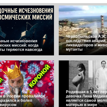
Чернобыльской АЭС
последствия аварии
чные исчезновения
ликвидаторов и жив
еских миссий: когда
мутанты
ты теряются навсегда
Родившая в 5 лет пе
н в России провалился.
девочка Лина Медина
заразился и болел
является самой мол
авирусом
матерью в мире