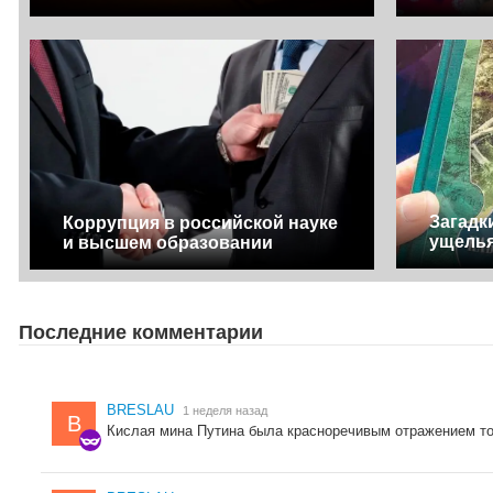
Загадк
Коррупция в российской науке
ущель
и высшем образовании
Последние комментарии
BRESLAU
1 неделя назад
B
Кислая мина Путина была красноречивым отражением тог