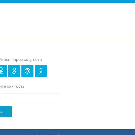
йтесь через соц. сети
те как гость
ти