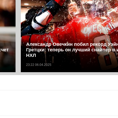
Александр Овечкин побил рекорд Уэй
счет
Гретцки: теперь он лучший снайпер в
НХЛ
23:22 06.04.2025