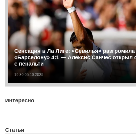
Сенсация в Ла Лиге: «Севилья» разгромила
«Барселону» 4:1 — Алексис Санчес открыл 
с пенальти
19:30 05.10.2025
Интересно
Статьи