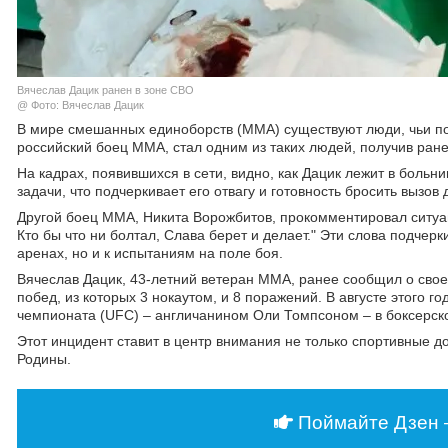
Вячеслав Дацик ранен в зоне СВО
@ Фото: Вячеслав Дацик
В мире смешанных единоборств (ММА) существуют люди, чьи пос
российский боец ММА, стал одним из таких людей, получив ран
На кадрах, появившихся в сети, видно, как Дацик лежит в больн
задачи, что подчеркивает его отвагу и готовность бросить вызов
Другой боец ММА, Никита Ворожбитов, прокомментировал ситуац
Кто бы что ни болтал, Слава берет и делает." Эти слова подчерк
аренах, но и к испытаниям на поле боя.
Вячеслав Дацик, 43-летний ветеран ММА, ранее сообщил о сво
побед, из которых 3 нокаутом, и 8 поражений. В августе этого
чемпионата (UFC) – англичанином Оли Томпсоном – в боксерск
Этот инцидент ставит в центр внимания не только спортивные до
Родины.
Поймайте Дзен 