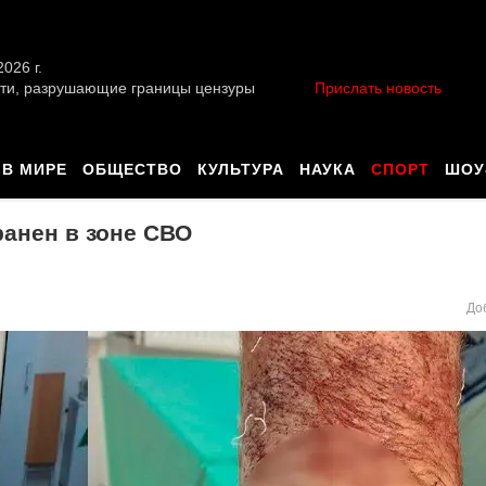
026 г.
ти, разрушающие границы цензуры
Прислать новость
В МИРЕ
ОБЩЕСТВО
КУЛЬТУРА
НАУКА
СПОРТ
ШОУ
анен в зоне СВО
До