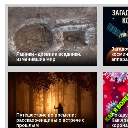
Загадо
Ямники - древние всадники,
космич
изменившие мир
аппара
Путешествие во времени:
Локдау
рассказ женщины о встрече с
Как я 
прошлым
корон