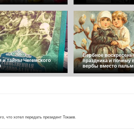
Вербное воскресень
и и тайны Чегемского
праздника и почему 
я
вербы вместо паль
о, что хотел передать президент Токаев.