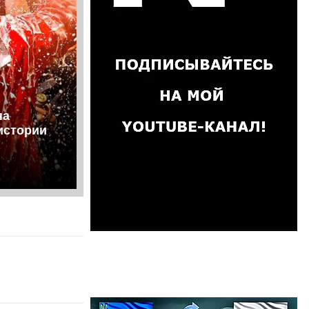
на
 истории