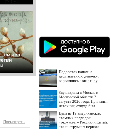
е: смысл
ветви
мы
Подросток напал на
десятилетнюю девочку,
ворвавшись в квартиру
Звук взрыва в Москве и
Московской области 7
августа 2026 года: Причины,
источник, откуда был
громкий хлопок
Цепь из 19 американских
атомных подлодок
Посмотреть
«окружает» Россию и Китай:
это инструмент первого
массированного удара