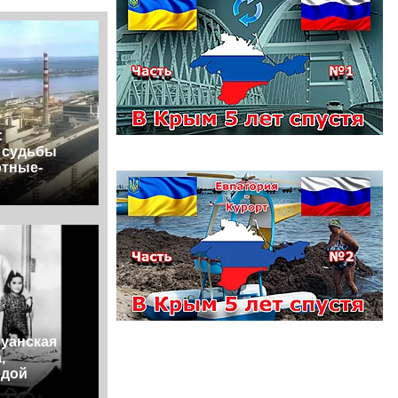
:
, судьбы
отные-
руанская
,
одой