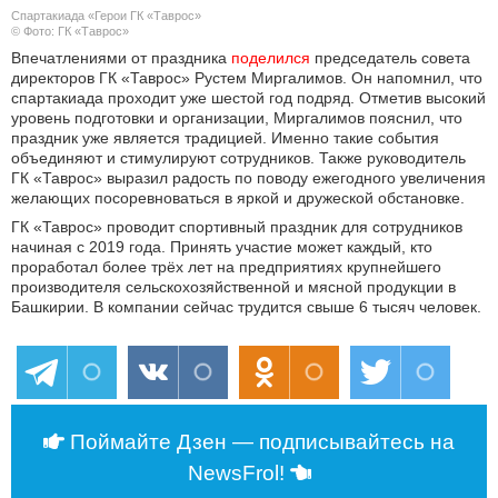
Спартакиада «Герои ГК «Таврос»
© Фото: ГК «Таврос»
Впечатлениями от праздника
поделился
председатель совета
директоров ГК «Таврос» Рустем Миргалимов. Он напомнил, что
спартакиада проходит уже шестой год подряд. Отметив высокий
уровень подготовки и организации, Миргалимов пояснил, что
праздник уже является традицией. Именно такие события
объединяют и стимулируют сотрудников. Также руководитель
ГК «Таврос» выразил радость по поводу ежегодного увеличения
желающих посоревноваться в яркой и дружеской обстановке.
ГК «Таврос» проводит спортивный праздник для сотрудников
начиная с 2019 года. Принять участие может каждый, кто
проработал более трёх лет на предприятиях крупнейшего
производителя сельскохозяйственной и мясной продукции в
Башкирии. В компании сейчас трудится свыше 6 тысяч человек.
Поймайте Дзен — подписывайтесь на
NewsFrol!