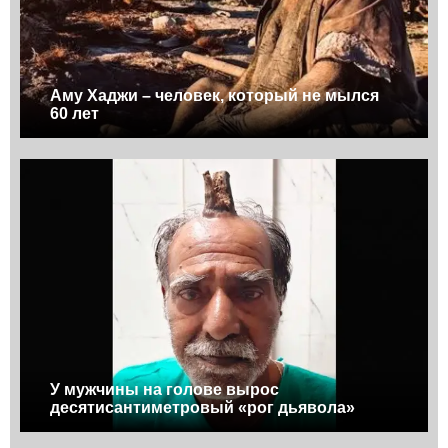
Аму Хаджи – человек, который не мылся
60 лет
У мужчины на голове вырос
десятисантиметровый «рог дьявола»