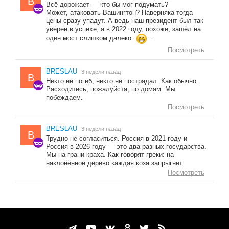
B
Всё дорожает — кто бы мог подумать?
Может, атаковать Вашингтон? Наверняка тогда
цены сразу упадут. А ведь наш президент был так
уверен в успехе, а в 2022 году, похоже, зашёл на
один мост слишком далеко.
...
Посмотреть
BRESLAU
3 недели назад
B
Никто не погиб, никто не пострадал. Как обычно.
Расходитесь, пожалуйста, по домам. Мы
побеждаем.
Посмотреть
BRESLAU
3 недели назад
B
Трудно не согласиться. Россия в 2021 году и
Россия в 2026 году — это два разных государства.
Мы на грани краха. Как говорят греки: на
наклонённое дерево каждая коза запрыгнет.
Посмотреть