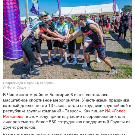
КУЛЬТУРА
НАУКА
СПОРТ
ШОУ-БИЗНЕС
АВТО И МОТО
ЭГОИЗМ
Спартакиада «Герои ГК «Таврос»
@ Фото: Соцсети
БЛОГ
В Чишминском районе Башкирии 6 июля состоялось
масштабное спортивное мероприятие. Участниками праздника,
который длился почти 13 часов, стали сотрудники крупнейшей в
республике группы компаний «Таврос». Как пишет
ИА «Голос 
Регионов»
, в этом году принять участие в соревнованиях для
лидеров смогли более 550 сотрудников предприятий Группы из
других регионов.