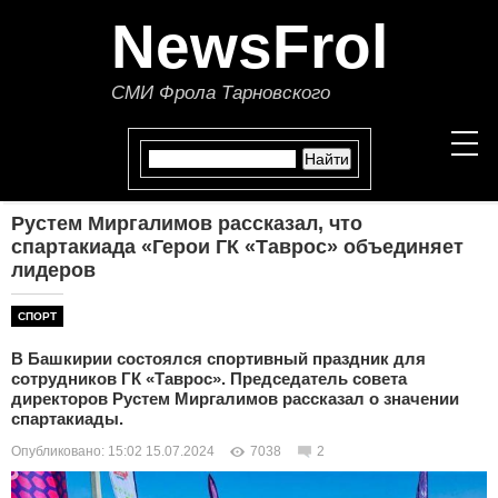
NewsFrol
СМИ Фрола Тарновского
Рустем Миргалимов рассказал, что
НОВОСТИ
спартакиада «Герои ГК «Таврос» объединяет
лидеров
СТАТЬИ
СПОРТ
ПОЛИТИКА
В Башкирии состоялся спортивный праздник для
сотрудников ГК «Таврос». Председатель совета
ЭКОНОМИКА
директоров Рустем Миргалимов рассказал о значении
спартакиады.
В МИРЕ
Опубликовано: 15:02 15.07.2024
7038
2
ОБЩЕСТВО