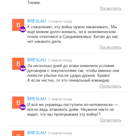
Токаев.
Посмотреть
BRESLAU
1 неделя назад
B
К сожалению, эту войну нужно заканчивать. Мы
ещё можем долго воевать, но в экономическом
плане откатимся в Средневековье. Китаю до нас
нет никакого дела.
Посмотреть
BRESLAU
2 недели назад
B
За несколько дней до атаки изменили условия
договоров с покупателями так, чтобы именно они
понесли убытки после удара дронов. Браво!
А если честно, то это гениальный командир.
Посмотреть
BRESLAU
2 недели назад
B
И всё же украинцы поступили по-человечески —
могли ведь атаковать днём. Неужели никто не
видит, что мы проигрываем эту войну!?
Посмотреть
BRESLAU
2 недели назад