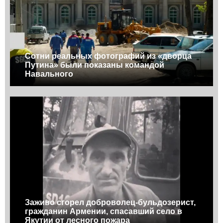
Сотни реальных фотографий из «дворца
Путина» были показаны командой
Навального
Заживо сгорел доброволец-бульдозерист,
гражданин Армении, спасавший село в
Якутии от лесного пожара