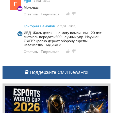
Egor
1 год назад
E
Молодцы
Ответить
Поделиться
Григорий Самолов
2 года назад
ИБД. Жаль детей... не могу помочь им.. 20 лет
пытаюсь передать 600 научных упр. Научной
ОФП!? крепко держат оборону скрепы
невежества.. МД АФС!
Ответить
Поделиться
Поддержите СМИ NewsFrol