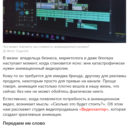
КУЛЬТУРА
НАУКА
СПОРТ
Что может повлиять на стоимость анимационного ролика?
ШОУ-БИЗНЕС
@ Фото: Соцсети
В жизни владельца бизнеса, маркетолога и даже блогера
наступает момент, когда становится ясно: мне катастрофически
АВТО И МОТО
нужен анимационный видеоролик.
Кому-то он требуется для имиджа бренда, другому для рекламы
ЭГОИЗМ
продукта, некоторым просто для превью на канале. Проще
говоря, анимация настолько плотно вошла в нашу жизнь, что
БЛОГ
сейчас без нее не может обойтись фактически никто.
Естественно, когда появляется потребность в анимационном
видео, возникает мысль: «Сколько это будет стоить?». Об этом
нам расскажет студия видеопродакшна
«Видеохантер»
, которая
создает креативные анимации.
Передаем им слово