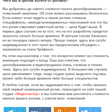
Чего вы в целом хотите от ролика?
Мы добрались до самого сложного пункта ценообразования —
пожеланий заказчика. Об этом можно рассказывать бесконечно.
Если клиент хочет видеть в своем ролике сложные
спецэффекты, сверхдетализиррванных персонажей или что бы
его ролик озвучивал известный актер — цена будет выше. В
первых двух случаях из-за того, что на его разработку придется
затратить сильно больше времени. В третьем случае банально
из-за гонорара самого актера. Проще говоря, здесь все сугубо
индивидуально и этот пункт мы предпочитаем обсуждать с
заказчиком на этапе брифинга.
На этом наш разговор о том, что конкретно влияет на стоимость
анимации подходит к концу. Еще раз отметим, что
ценообразование в видеопродакшн очень сложная и тонкая
тема. Здесь все сугубо индивидуально. В большинстве случаев
цена увеличивает тогда, когда студии нужно выделить под ваш
проект либо больше времени либо больше специалистов.
В любом случае, если вы задумываетесь о том, чтобы заказать
свой первый анимационный ролик, переходите на сайт нашей
студии
«Видеохантер» 
и мы поможем вам рассчитать стоимость
именно вашего ролика, с учетом всех пожеланий.