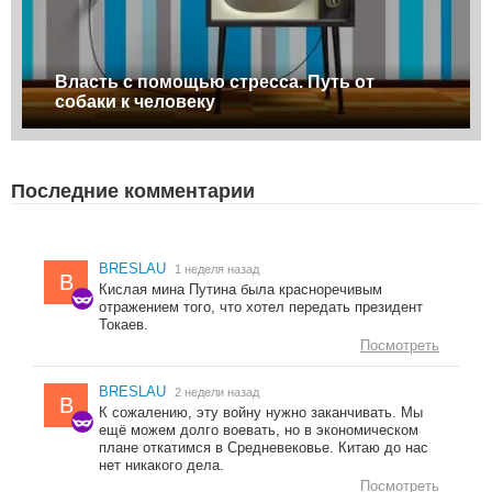
Власть с помощью стресса. Путь от
собаки к человеку
Последние комментарии
BRESLAU
1 неделя назад
B
Кислая мина Путина была красноречивым
отражением того, что хотел передать президент
Токаев.
Посмотреть
BRESLAU
2 недели назад
B
К сожалению, эту войну нужно заканчивать. Мы
ещё можем долго воевать, но в экономическом
плане откатимся в Средневековье. Китаю до нас
нет никакого дела.
Посмотреть