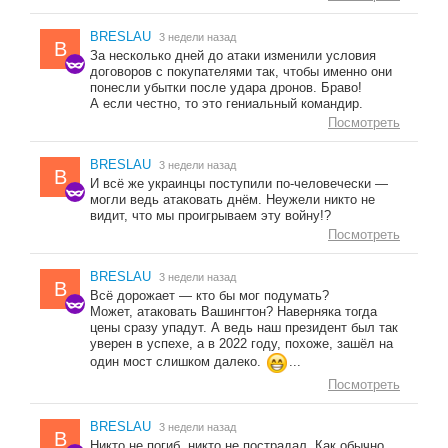
BRESLAU
3 недели назад
B
За несколько дней до атаки изменили условия
договоров с покупателями так, чтобы именно они
понесли убытки после удара дронов. Браво!
А если честно, то это гениальный командир.
Посмотреть
BRESLAU
3 недели назад
B
И всё же украинцы поступили по-человечески —
могли ведь атаковать днём. Неужели никто не
видит, что мы проигрываем эту войну!?
Посмотреть
BRESLAU
3 недели назад
B
Всё дорожает — кто бы мог подумать?
Может, атаковать Вашингтон? Наверняка тогда
цены сразу упадут. А ведь наш президент был так
уверен в успехе, а в 2022 году, похоже, зашёл на
один мост слишком далеко.
...
Посмотреть
BRESLAU
3 недели назад
B
Никто не погиб, никто не пострадал. Как обычно.