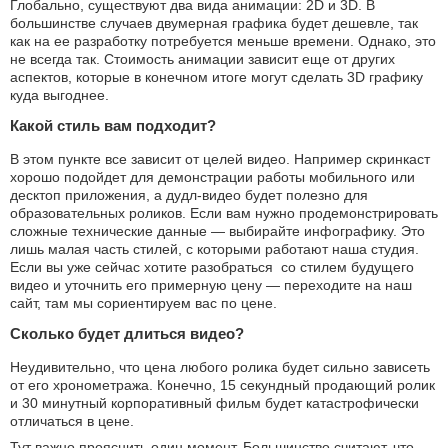
Глобально, существуют два вида анимации: 2D и 3D. В
большинстве случаев двумерная графика будет дешевле, так
как на ее разработку потребуется меньше времени. Однако, это
не всегда так. Стоимость анимации зависит еще от других
аспектов, которые в конечном итоге могут сделать 3D графику
куда выгоднее.
Какой стиль вам подходит?
В этом пункте все зависит от целей видео. Например скринкаст
хорошо подойдет для демонстрации работы мобильного или
десктоп приложения, а дудл-видео будет полезно для
образовательных роликов. Если вам нужно продемонстрировать
сложные технические данные — выбирайте инфографику. Это
лишь малая часть стилей, с которыми работают наша студия.
Если вы уже сейчас хотите разобраться со стилем будущего
видео и уточнить его примерную цену — переходите на наш
сайт, там мы сориентируем вас по цене.
Сколько будет длиться видео?
Неудивительно, что цена любого ролика будет сильно зависеть
от его хронометража. Конечно, 15 секундный продающий ролик
и 30 минутный корпоративный фильм будет катастрофически
отличаться в цене.
Тут важно прояснить один момент. Большинство считают, что