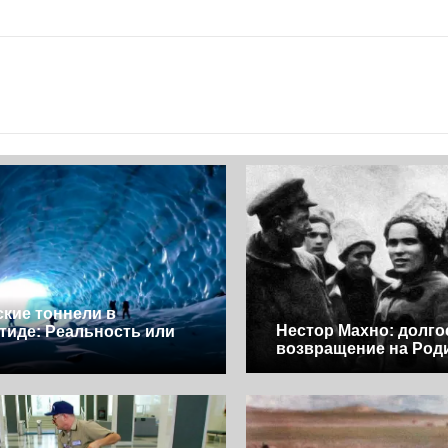
ские тоннели в
Нестор Махно: долго
тиде: Реальность или
возвращение на Род