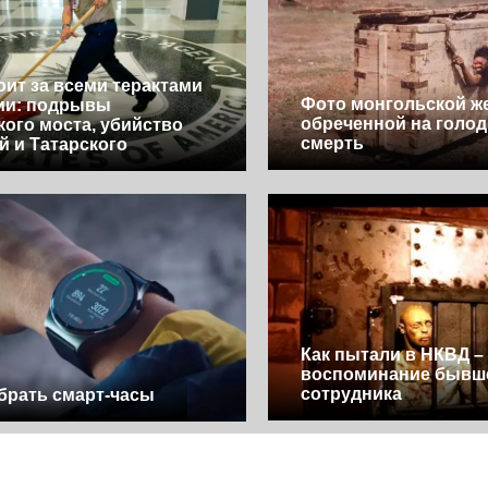
оит за всеми терактами
Фото монгольской ж
ии: подрывы
обреченной на голо
ого моста, убийство
смерть
й и Татарского
Как пытали в НКВД –
воспоминание бывш
сотрудника
брать смарт-часы