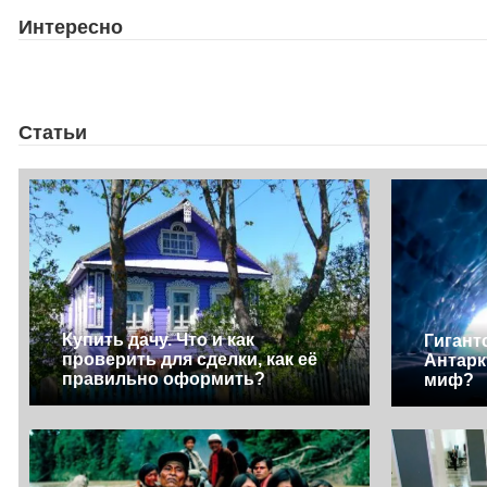
Интересно
Статьи
Купить дачу. Что и как
Гигант
проверить для сделки, как её
Антарк
правильно оформить?
миф?