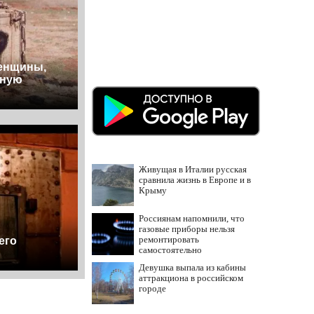
енщины,
дную
Живущая в Италии русская
сравнила жизнь в Европе и в
Крыму
Россиянам напомнили, что
газовые приборы нельзя
ремонтировать
его
самостоятельно
Девушка выпала из кабины
аттракциона в российском
городе