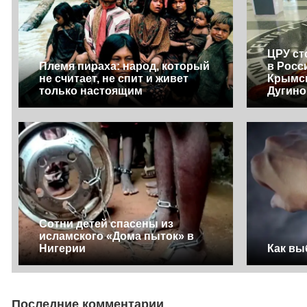
ЦРУ ст
Племя пираха: народ, который
в Росс
не считает, не спит и живет
Крымск
только настоящим
Дугино
Сотни детей спасены из
исламского «Дома пыток» в
Нигерии
Как вы
Последние комментарии