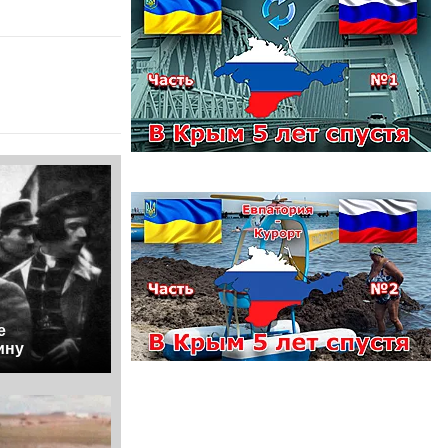
е
ину