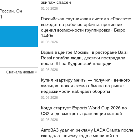
экипаж спасен
01.08.2026
России. Он
Д.
Российская спутниковая система «Рассвет»
выходит на рабочие орбиты: противник
оценил возможности группировки «Бюро
1440»
01.08.2026
Взрыв в центре Москвы: в ресторане Balzi
Rossi погибли люди, десятки пострадали
после ЧП на Кудринской площади
01.08.2026
Сначала новые
Купил квартиру мечты — получил «вечного
жильца»: новая схема обмана на рынке
недвижимости набирает обороты
01.08.2026
Когда стартует Esports World Cup 2026 по
CS2 и где смотреть трансляции матчей
01.08.2026
АвтоВАЗ удалил рекламу LADA Granta после
скандала: почему кадр с машиной на