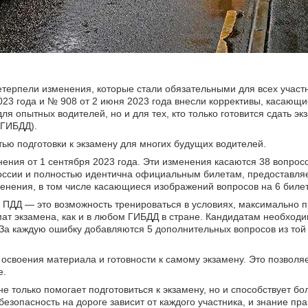
етерпели изменения, которые стали обязательными для всех участ
23 года и № 908 от 2 июня 2023 года внесли коррективы, касающ
ля опытных водителей, но и для тех, кто только готовится сдать эк
(ГИБДД).
ью подготовки к экзамену для многих будущих водителей.
ения от 1 сентября 2023 года. Эти изменения касаются 38 вопросо
 России и полностью идентична официальным билетам, предоставл
енения, в том числе касающиеся изображений вопросов на 6 билет
 ПДД — это возможность тренироваться в условиях, максимально 
ат экзамена, как и в любом ГИБДД в стране. Кандидатам необходи
. За каждую ошибку добавляются 5 дополнительных вопросов из той 
 освоения материала и готовности к самому экзамену. Это позволя
е.
е только помогает подготовиться к экзамену, но и способствует бо
зопасность на дороге зависит от каждого участника, и знание пр