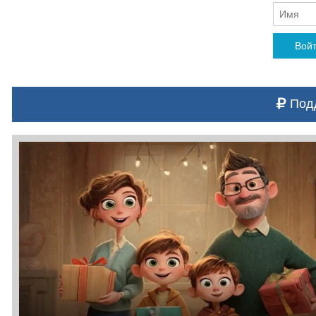
Вой
Подд