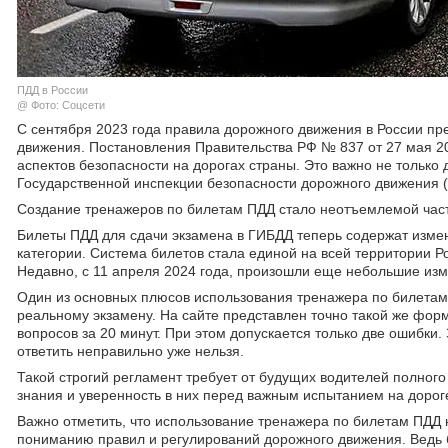
ПДД в России
@ Фото: Соцсети
С сентября 2023 года правила дорожного движения в России пр
движения. Постановления Правительства РФ № 837 от 27 мая 20
аспектов безопасности на дорогах страны. Это важно не только д
Государственной инспекции безопасности дорожного движения 
Создание тренажеров по билетам ПДД стало неотъемлемой част
Билеты ПДД для сдачи экзамена в ГИБДД теперь содержат измен
категории. Система билетов стала единой на всей территории
Недавно, с 11 апреля 2024 года, произошли еще небольшие изм
Один из основных плюсов использования тренажера по билетам
реальному экзамену. На сайте представлен точно такой же форм
вопросов за 20 минут. При этом допускается только две ошибки
ответить неправильно уже нельзя.
Такой строгий регламент требует от будущих водителей полного
знания и уверенность в них перед важным испытанием на дорог
Важно отметить, что использование тренажера по билетам ПДД н
пониманию правил и регулирований дорожного движения. Ведь бе