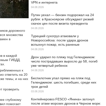
VPN и интернета
04.08.2026
Путин уехал — бензин подорожал на 24
рубля: в Красноярске обсуждают резкий
скачок цен после визита президента
04.08.2026
ников дорожного
иеся множества
Турецкий сухогруз атаковали у
замен в
Новороссийска: после удара дронов
вспыхнул пожар, есть раненые
04.08.2026
в в каждой
Дрон ударил по пляжу под Геленджиком:
яемым ГИБДД.
число пострадавших выросло до 58, погиб
ах.
уже четвертый ребенок
приближенных к
04.08.2026
мо ответить на 20
Беспилотник упал прямо на пляж под
же темы, и на них
Геленджиком: шесть погибших, среди них
трое детей
ет проверить
03.08.2026
Контейнеровоз FESCO «Янина» затонул
лее глубокому
после атаки морских дронов в Черном море:
авил помогает