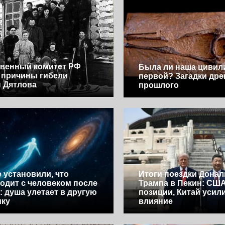
венный комитет РФ
Была ли наша цивил
 причины гибели
первой? Загадки дре
 Дятлова
прошлого
 установили, что
Итоги поездки Донал
одит с человеком после
Трампа в Пекин: СШ
: душа улетает в другую
позиции, Китай усил
ику
влияние