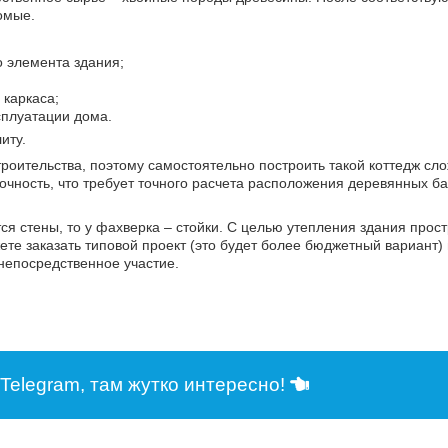
омые.
о элемента здания;
 каркаса;
сплуатации дома.
иту.
роительства, поэтому самостоятельно построить такой коттедж сло
ность, что требует точного расчета расположения деревянных ба
я стены, то у фахверка – стойки. С целью утепления здания прос
е заказать типовой проект (это будет более бюджетный вариант)
непосредственное участие.
Telegram, там жутко интересно!