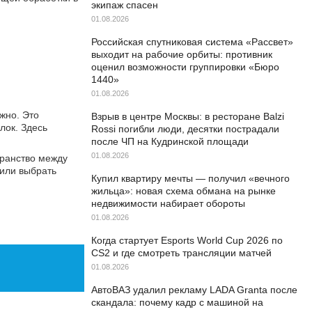
экипаж спасен
01.08.2026
Российская спутниковая система «Рассвет»
выходит на рабочие орбиты: противник
оценил возможности группировки «Бюро
1440»
01.08.2026
жно. Это
Взрыв в центре Москвы: в ресторане Balzi
лок. Здесь
Rossi погибли люди, десятки пострадали
после ЧП на Кудринской площади
01.08.2026
транство между
 или выбрать
Купил квартиру мечты — получил «вечного
жильца»: новая схема обмана на рынке
недвижимости набирает обороты
01.08.2026
Когда стартует Esports World Cup 2026 по
CS2 и где смотреть трансляции матчей
01.08.2026
АвтоВАЗ удалил рекламу LADA Granta после
скандала: почему кадр с машиной на