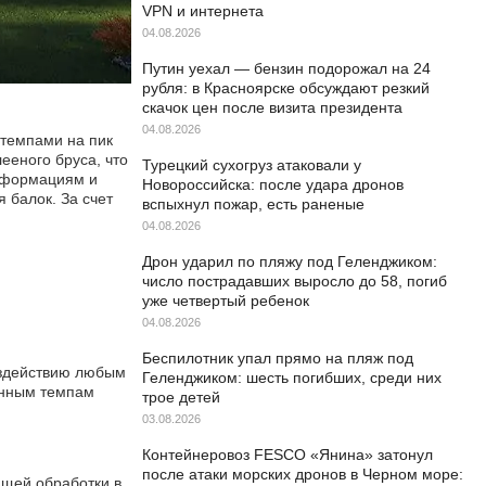
VPN и интернета
04.08.2026
Путин уехал — бензин подорожал на 24
рубля: в Красноярске обсуждают резкий
скачок цен после визита президента
04.08.2026
 темпами на пик
ееного бруса, что
Турецкий сухогруз атаковали у
деформациям и
Новороссийска: после удара дронов
 балок. За счет
вспыхнул пожар, есть раненые
04.08.2026
Дрон ударил по пляжу под Геленджиком:
число пострадавших выросло до 58, погиб
уже четвертый ребенок
04.08.2026
Беспилотник упал прямо на пляж под
оздействию любым
Геленджиком: шесть погибших, среди них
енным темпам
трое детей
03.08.2026
Контейнеровоз FESCO «Янина» затонул
после атаки морских дронов в Черном море:
ющей обработки в