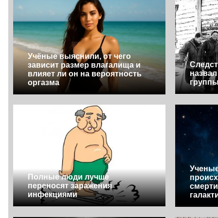
Учёные выяснили, от чего
Следст
зависит размер влагалища и
назвал
влияет ли он на вероятность
группы
оргазма
Ученые
Полные люди лучше
происх
переносят заражения
смерти
инфекциями
галакт