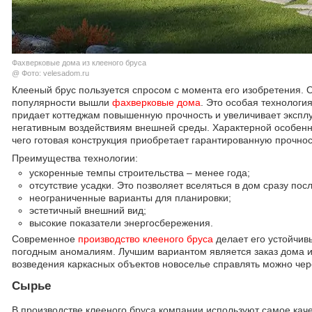
Фахверковые дома из клееного бруса
@ Фото: velesadom.ru
Клееный брус пользуется спросом с момента его изобретения. 
популярности вышли
фахверковые дома
. Это особая технологи
придает коттеджам повышенную прочность и увеличивает экспл
негативным воздействиям внешней среды. Характерной особенн
чего готовая конструкция приобретает гарантированную прочнос
Преимущества технологии:
ускоренные темпы строительства – менее года;
отсутствие усадки. Это позволяет вселяться в дом сразу по
неограниченные варианты для планировки;
эстетичный внешний вид;
высокие показатели энергосбережения.
Современное
производство клееного бруса
делает его устойчив
погодным аномалиям. Лучшим вариантом является заказ дома и
возведения каркасных объектов новоселье справлять можно чер
Сырье
В производстве клееного бруса компании используют самое кач