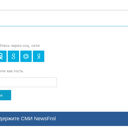
йтесь через соц. сети
те как гость
ти
ержите СМИ NewsFrol