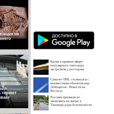
изация не
внего
Кровь в прямом эфире:
популярного тиктокера
застрелили у ресторана
Самолет DHL столкнулся с
неизвестным объектом над
Лейпцигом - Новости на
ьда
Вести.ru
А теряют
ивает
Россиян призвали не
экономить на жилье в
Таиланде ради безопасности