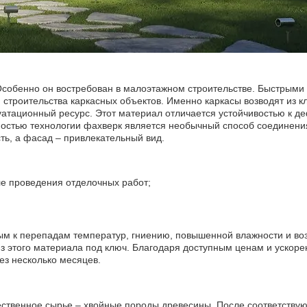
Особенно он востребован в малоэтажном строительстве. Быстрыми
я строительства каркасных объектов. Именно каркасы возводят из кл
уатационный ресурс. Этот материал отличается устойчивостью к 
остью технологии фахверк является необычный способ соединения
ть, а фасад – привлекательный вид.
сле проведения отделочных работ;
ым к перепадам температур, гниению, повышенной влажности и в
з этого материала под ключ. Благодаря доступным ценам и ускор
ез несколько месяцев.
ественное сырье – хвойные породы древесины. После соответству