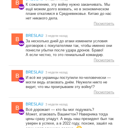
B
К сожалению, эту войну нужно заканчивать. Мы
ещё можем долго воевать, но в экономическом
плане откатимся в Средневековье. Китаю до нас
нет никакого дела.
Посмотреть
BRESLAU
3 недели назад
B
За несколько дней до атаки изменили условия
договоров с покупателями так, чтобы именно они
понесли убытки после удара дронов. Браво!
А если честно, то это гениальный командир.
Посмотреть
BRESLAU
3 недели назад
B
И всё же украинцы поступили по-человечески —
могли ведь атаковать днём. Неужели никто не
видит, что мы проигрываем эту войну!?
Посмотреть
BRESLAU
3 недели назад
B
Всё дорожает — кто бы мог подумать?
Может, атаковать Вашингтон? Наверняка тогда
цены сразу упадут. А ведь наш президент был так
уверен в успехе, а в 2022 году, похоже, зашёл на