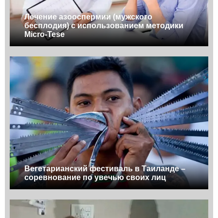
Лечение азооспермии (мужского
бесплодия) с использованием методики
Micro-Tese
Вегетарианский фестиваль в Таиланде –
соревнование по увечью своих лиц