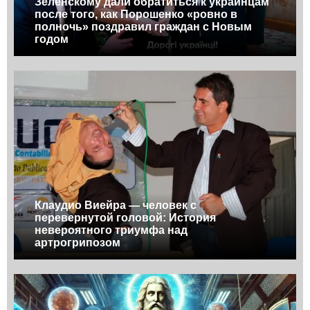
Зеленскому дали обратиться к украинцам
после того, как Порошенко «ровно в
полночь» поздравил граждан с Новым
годом
Клаудио Виейра — человек с
перевернутой головой: История
невероятного триумфа над
артрогрипозом