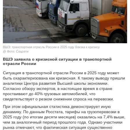
КУЛЬТУРА
НАУКА
СПОРТ
ВШЭ: транспортная отрасль России в 2025 году близка к кризису
ШОУ-БИЗНЕС
@ Фото: Соцсети
ВШЭ заявила о кризисной ситуации в транспортной
АВТО И МОТО
отрасли России
Ситуация в транспортной отрасли России в 2025 году может
ЭГОИЗМ
быть охарактеризована как кризисная. К такому выводу пришли
аналитики Центра развития Высшей школы экономики.
Согласно обзору экспертов, в настоящее время в стране
БЛОГ
простаивают до 40% грузовых автомобилей, что
свидетельствует о резком снижении спроса на перевозки.
При этом официальная статистика демонстрирует иную
динамику. По данным Росстата, тарифы на грузоперевозки в
2025 году (по итогам десяти месяцев) оказались на 7,4% выше,
чем за аналогичный период прошлого года. Однако участники
рынка отмечают, что фактическая ситуация существенно