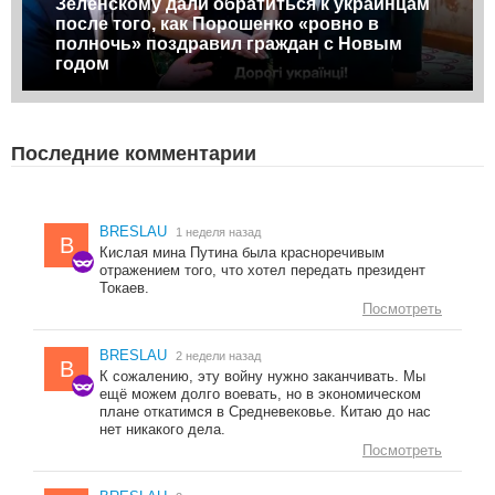
Зеленскому дали обратиться к украинцам
после того, как Порошенко «ровно в
полночь» поздравил граждан с Новым
годом
Последние комментарии
BRESLAU
1 неделя назад
B
Кислая мина Путина была красноречивым
отражением того, что хотел передать президент
Токаев.
Посмотреть
BRESLAU
2 недели назад
B
К сожалению, эту войну нужно заканчивать. Мы
ещё можем долго воевать, но в экономическом
плане откатимся в Средневековье. Китаю до нас
нет никакого дела.
Посмотреть