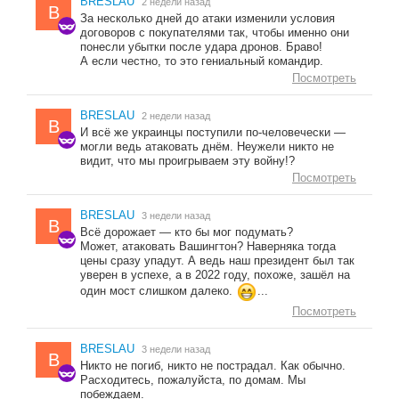
BRESLAU
2 недели назад
B
За несколько дней до атаки изменили условия
договоров с покупателями так, чтобы именно они
понесли убытки после удара дронов. Браво!
А если честно, то это гениальный командир.
Посмотреть
BRESLAU
2 недели назад
B
И всё же украинцы поступили по-человечески —
могли ведь атаковать днём. Неужели никто не
видит, что мы проигрываем эту войну!?
Посмотреть
BRESLAU
3 недели назад
B
Всё дорожает — кто бы мог подумать?
Может, атаковать Вашингтон? Наверняка тогда
цены сразу упадут. А ведь наш президент был так
уверен в успехе, а в 2022 году, похоже, зашёл на
один мост слишком далеко.
...
Посмотреть
BRESLAU
3 недели назад
B
Никто не погиб, никто не пострадал. Как обычно.
Расходитесь, пожалуйста, по домам. Мы
побеждаем.