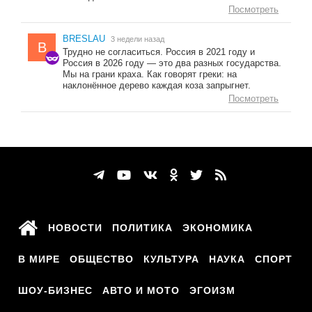
Посмотреть
BRESLAU
3 недели назад
B
Трудно не согласиться. Россия в 2021 году и
Россия в 2026 году — это два разных государства.
Мы на грани краха. Как говорят греки: на
наклонённое дерево каждая коза запрыгнет.
Посмотреть
НОВОСТИ
ПОЛИТИКА
ЭКОНОМИКА
В МИРЕ
ОБЩЕСТВО
КУЛЬТУРА
НАУКА
СПОРТ
ШОУ-БИЗНЕС
АВТО И МОТО
ЭГОИЗМ