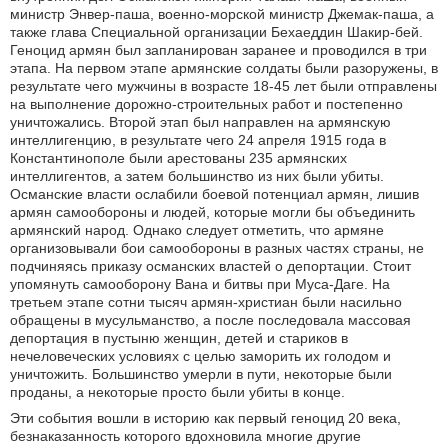
министр Энвер-паша, военно-морской министр Джемак-паша, а
также глава Специальной организации Бехаеддин Шакир-бей.
Геноцид армян был запланирован заранее и проводился в три
этапа. На первом этапе армянские солдаты были разоружены, в
результате чего мужчины в возрасте 18-45 лет были отправлены
на выполнение дорожно-строительных работ и постепенно
уничтожались. Второй этап был направлен на армянскую
интеллигенцию, в результате чего 24 апреля 1915 года в
Константинополе были арестованы 235 армянских
интеллигентов, а затем большинство из них были убиты.
Османские власти ослабили боевой потенциал армян, лишив
армян самообороны и людей, которые могли бы объединить
армянский народ. Однако следует отметить, что армяне
организовывали бои самообороны в разных частях страны, не
подчиняясь приказу османских властей о депортации. Стоит
упомянуть самооборону Вана и битвы при Муса-Даге. На
третьем этапе сотни тысяч армян-христиан были насильно
обращены в мусульманство, а после последовала массовая
депортация в пустыню женщин, детей и стариков в
нечеловеческих условиях с целью заморить их голодом и
уничтожить. Большинство умерли в пути, некоторые были
проданы, а некоторые просто были убиты в конце.
Эти события вошли в историю как первый геноцид 20 века,
безнаказанность которого вдохновила многие другие