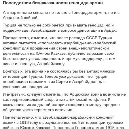
Последствия безнаказанности геноцида армян
Антиармянство связано не только с Геноцидом армян, но и с
Арцахской войной.
Турция не только не собирается признавать геноцид, но и
поддерживает Азербайджан в вопросе депортации в Арцах.
Прежде всего, отметим, что после распада СССР Турция
активно пытается использовать азербайджано-карабахский
конфликт для продвижения своей внешнеполитической
деятельности на Южном Кавказе, публично выражая свою
безоговорочную солидарность и прямую поддержку , в том
числе и военную, Азербайджану.
Во-вторых, эта война не состоялась бы без антиармянской
интервенции Турции. Теперь уже доказано, что Турция
перебросила наемников из Сирии в Азербайджан для
совершения нападения.
И в-третьих, следует отметить, что Арцахская война возникла не
как территориальный спор, а как этнический конфликт. К
сожалению, из-за долгой истории конфликта международное
общество часто теряет его источник.
Примечательно, что азербайджано-карабахский конфликт
возник в 1918 году в результате военной интервенции турецких
войск на Южном Кавказе. Продолжая Геноцид армян 1915 года,