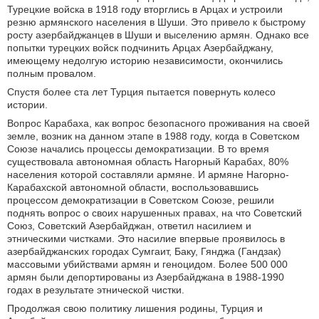
Турецкие войска в 1918 году вторглись в Арцах и устроили
резню армянского населения в Шуши. Это привело к быстрому
росту азербайджанцев в Шуши и выселению армян. Однако все
попытки турецких войск подчинить Арцах Азербайджану,
имеющему недолгую историю независимости, окончились
полным провалом.
Спустя более ста лет Турция пытается повернуть колесо
истории.
Вопрос Карабаха, как вопрос безопасного проживания на своей
земле, возник на данном этапе в 1988 году, когда в Советском
Союзе начались процессы демократизации. В то время
существовала автономная область Нагорный Карабах, 80%
населения которой составляли армяне. И армяне Нагорно-
Карабахской автономной области, воспользовавшись
процессом демократизации в Советском Союзе, решили
поднять вопрос о своих нарушенных правах, на что Советский
Союз, Советский Азербайджан, ответил насилием и
этническими чистками. Это насилие впервые проявилось в
азербайджанских городах Сумгаит, Баку, Гянджа (Гандзак)
массовыми убийствами армян и геноцидом. Более 500 000
армян были депортированы из Азербайджана в 1988-1990
годах в результате этнической чистки.
Продолжая свою политику лишения родины, Турция и