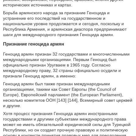
исторических источниках и картах.
Борьба армянского народа за признание Геноцида и
устранение его последствий на государственном и
национальном уровне продолжается и сегодня, поскольку и
Республика Армения, и армянская диаспора предпринимают
шаги для международного признания Геноцида армян.
Признание геноцида армян
Геноцид армян признан 32 государствами и многочисленными
международными организациями. Первым Геноцид был
официально признан Уругваем в 1965 году. Согласно
международному праву, 32 страны официально осудили и
признали Геноцид армян, а именно:
Геноцид армян был также признан международными
организациями, такими как Совет Европы (the Council of
Europe), Европейский парламент (the European Parliament),
несколько комитетов ООН [143] [144], Всемирный совет церквей
и другие.
Хотя процесс признания Геноцида армян иностранными
государствами и другими субъектами международного права
может не иметь обязательной юридической силы для Турецкой
Республики, но он создает прочную правовую и политическую
основу в контексте принятия правовых мер для преодоления