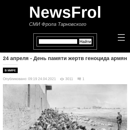
NewsFrol
СМИ Фрола Тарновского
24 апреля - День памяти жертв геноцида армян
НОВОСТИ
В МИРЕ
СТАТЬИ
Опубликовано: 09:19 24.04.2021
3011
1
ПОЛИТИКА
ЭКОНОМИКА
В МИРЕ
ОБЩЕСТВО