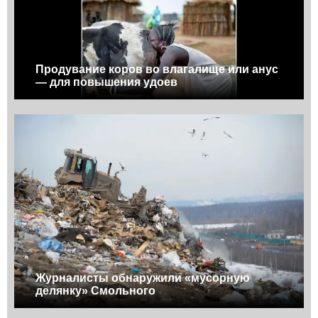
Продувание коров во влагалище или анус
— для повышения удоев
Журналисты обнаружили «мусорную
делянку» Смольного