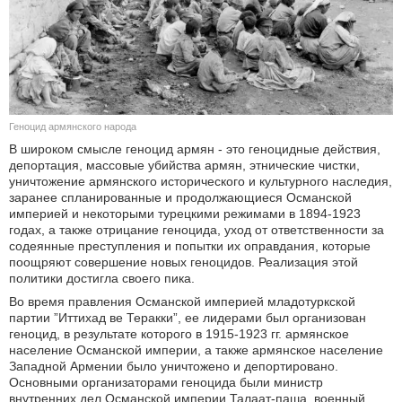
КУЛЬТУРА
НАУКА
СПОРТ
Геноцид армянского народа
В широком смысле геноцид армян - это геноцидные действия,
ШОУ-БИЗНЕС
депортация, массовые убийства армян, этнические чистки,
уничтожение армянского исторического и культурного наследия,
АВТО И МОТО
заранее спланированные и продолжающиеся Османской
империей и некоторыми турецкими режимами в 1894-1923
годах, а также отрицание геноцида, уход от ответственности за
ЭГОИЗМ
содеянные преступления и попытки их оправдания, которые
поощряют совершение новых геноцидов. Реализация этой
БЛОГ
политики достигла своего пика.
Во время правления Османской империей младотуркской
партии ”Иттихад ве Теракки”, ее лидерами был организован
геноцид, в результате которого в 1915-1923 гг. армянское
население Османской империи, а также армянское население
Западной Армении было уничтожено и депортировано.
Основными организаторами геноцида были министр
внутренних дел Османской империи Талаат-паша, военный