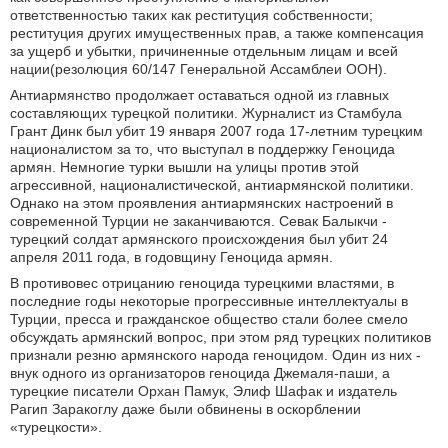
ответственностью таких как реституция собственности;
реституция других имущественных прав, а также компенсация
за ущерб и убытки, причиненные отдельным лицам и всей
нации(резолюция 60/147 Генеральной Ассамблеи ООН).
Антиармянство продолжает оставаться одной из главных
составляющих турецкой политики. Журналист из Стамбула
Грант Динк был убит 19 января 2007 года 17-летним турецким
националистом за то, что выступал в поддержку Геноцида
армян. Немногие турки вышли на улицы против этой
агрессивной, националистической, антиармянской политики.
Однако на этом проявления антиармянских настроений в
современной Турции не заканчиваются. Севак Балыкчи -
турецкий солдат армянского происхождения был убит 24
апреля 2011 года, в годовщину Геноцида армян.
В противовес отрицанию геноцида турецкими властями, в
последние годы некоторые прогрессивные интеллектуалы в
Турции, пресса и гражданское общество стали более смело
обсуждать армянский вопрос, при этом ряд турецких политиков
признали резню армянского народа геноцидом. Один из них -
внук одного из организаторов геноцида Джемаля-паши, а
турецкие писатели Орхан Памук, Элиф Шафак и издатель
Рагип Заракоглу даже были обвинены в оскорблении
«турецкости».