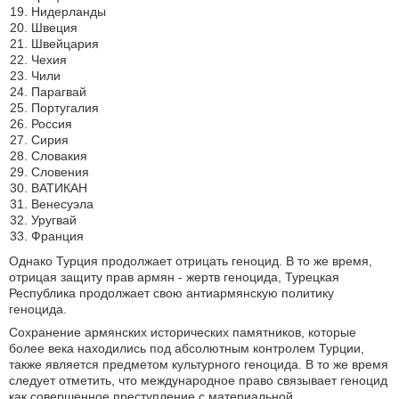
Нидерланды
Швеция
Швейцария
Чехия
Чили
Парагвай
Португалия
Россия
Сирия
Словакия
Словения
ВАТИКАН
Венесуэла
Уругвай
Франция
Однако Турция продолжает отрицать геноцид. В то же время,
отрицая защиту прав армян - жертв геноцида, Турецкая
Республика продолжает свою антиармянскую политику
геноцида.
Сохранение армянских исторических памятников, которые
более века находились под абсолютным контролем Турции,
также является предметом культурного геноцида. В то же время
следует отметить, что международное право связывает геноцид
как совершенное преступление с материальной