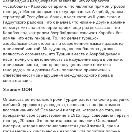
Азербайджан неоднократно заявляли, что собираются
«освободить» Карабах от армян, что является прямой угрозой
геноцида. Изгнание армян с оккупированных Азербайджаном
территорий Республики Арцах, в частности из Шушинского и
Гадрутского районов, что означает, что никакие другие армяне
не могут жить на этих территориях, еще раз доказывает, что
Карабах под контролем Азербайджана означает Карабах без
армян, что есть геноцид. То, что делает турецко-
азербайджанская сторона, на современном языке называется
этнической чисткой. Международное сообщество должно
полностью осознавать, что Турция вместе с Азербайджаном
несет полную ответственность за нарушение мира в регионе,
этнические чистки, повторное осуществление политики
геноцида; и они должны быть полностью привлечены к
ответственности за нарушения международного права в
соответствии с
Уставом ООН
Опасность региональной роли Турции растет на фоне растущих
амбиций турецкого руководства, основанных на фантомных
воспоминаниях об Османской империи, которая до того, как
прекратила свое существование в 1915 году, совершила первый
геноцид 20 века. Это политика восстановления Османской
империи, которая восстанавливается ценой жизней, прав и
крови местных христианских народов. Эта политика должна