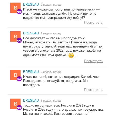
BRESLAU
2 недели назад
B
И всё же украинцы поступили по-человечески —
могли ведь атаковать днём. Неужели никто не
видит, что мы проигрываем эту войну!?
Посмотреть
BRESLAU
2 недели назад
B
Всё дорожает — кто бы мог подумать?
Может, атаковать Вашингтон? Наверняка тогда
цены сразу упадут. А ведь наш президент был так
уверен в успехе, а в 2022 году, похоже, зашёл на
один мост слишком далеко.
...
Посмотреть
BRESLAU
3 недели назад
B
Никто не погиб, никто не пострадал. Как обычно.
Расходитесь, пожалуйста, по домам. Мы
побеждаем.
Посмотреть
BRESLAU
3 недели назад
B
Трудно не согласиться. Россия в 2021 году и
Россия в 2026 году — это два разных государства.
Мы на грани краха. Как говорят греки: на