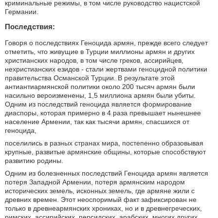
криминальные режимы, в том числе руководство нацистской
Германии.
Последствия:
Говоря о последствиях Геноцида армян, прежде всего следует
отметить, что живущие в Турции миллионы армян и других
христианских народов, в том числе греков, ассирийцев,
нехристианских езидов - стали жертвами геноцидной политики
правительства Османской Турции. В результате этой
антиантиармянской политики около 200 тысяч армян были
насильно вероизменены, 1,5 миллиона армян были убиты.
Одним из последствий геноцида является формирование
диаспоры, которая примерно в 4 раза превышает нынешнее
население Армении, так как тысячи армян, спасшихся от
геноцида,
поселились в разных странах мира, постепенно образовывая
крупные, развитые армянские общины, которые способствуют
развитию родины.
Одним из болезненных последствий Геноцида армян является
потеря Западной Армении, потеря армянским народом
исторических земель, исконных земель, где армяне жили с
древних времен. Этот неоспоримый факт зафиксирован не
только в древнеармянских хрониках, но и в древнегреческих,
римских, ассирийских, персидских, арабских, многих других