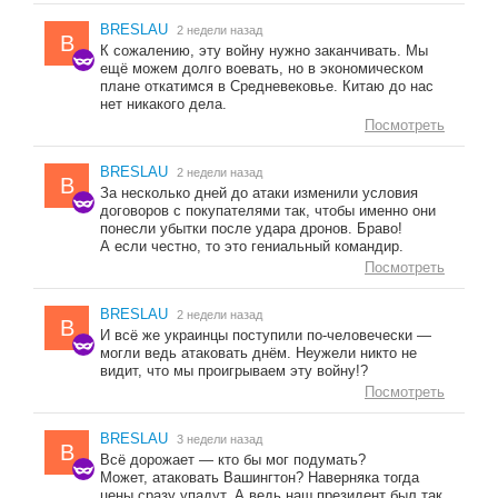
BRESLAU
2 недели назад
B
К сожалению, эту войну нужно заканчивать. Мы
ещё можем долго воевать, но в экономическом
плане откатимся в Средневековье. Китаю до нас
нет никакого дела.
Посмотреть
BRESLAU
2 недели назад
B
За несколько дней до атаки изменили условия
договоров с покупателями так, чтобы именно они
понесли убытки после удара дронов. Браво!
А если честно, то это гениальный командир.
Посмотреть
BRESLAU
2 недели назад
B
И всё же украинцы поступили по-человечески —
могли ведь атаковать днём. Неужели никто не
видит, что мы проигрываем эту войну!?
Посмотреть
BRESLAU
3 недели назад
B
Всё дорожает — кто бы мог подумать?
Может, атаковать Вашингтон? Наверняка тогда
цены сразу упадут. А ведь наш президент был так