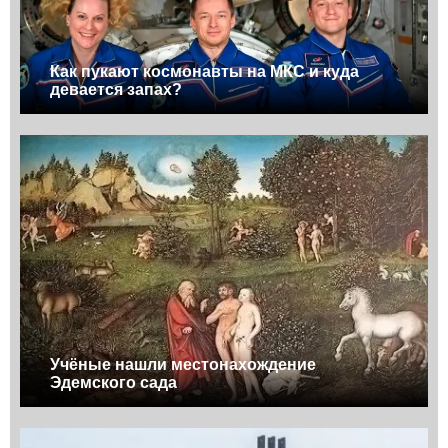
Как пукают космонавты на МКС и куда
девается запах?
Учёные нашли местонахождение
Эдемского сада