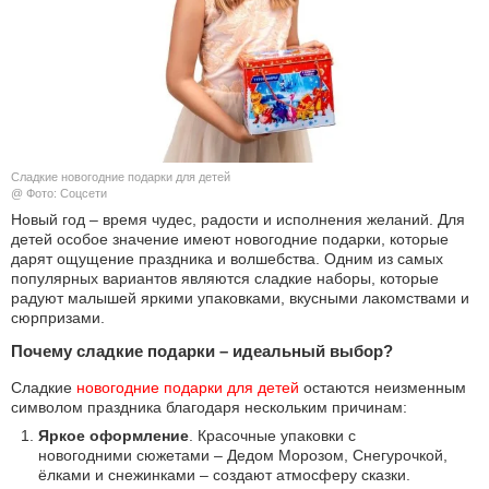
КУЛЬТУРА
НАУКА
СПОРТ
Сладкие новогодние подарки для детей
ШОУ-БИЗНЕС
@ Фото: Соцсети
Новый год – время чудес, радости и исполнения желаний. Для
детей особое значение имеют новогодние подарки, которые
АВТО И МОТО
дарят ощущение праздника и волшебства. Одним из самых
популярных вариантов являются сладкие наборы, которые
ЭГОИЗМ
радуют малышей яркими упаковками, вкусными лакомствами и
сюрпризами.
БЛОГ
Почему сладкие подарки – идеальный выбор?
Сладкие
новогодние подарки для детей
остаются неизменным
символом праздника благодаря нескольким причинам:
Яркое оформление
. Красочные упаковки с
новогодними сюжетами – Дедом Морозом, Снегурочкой,
ёлками и снежинками – создают атмосферу сказки.