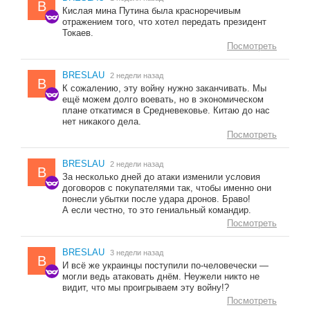
B
Кислая мина Путина была красноречивым
отражением того, что хотел передать президент
Токаев.
Посмотреть
BRESLAU
2 недели назад
B
К сожалению, эту войну нужно заканчивать. Мы
ещё можем долго воевать, но в экономическом
плане откатимся в Средневековье. Китаю до нас
нет никакого дела.
Посмотреть
BRESLAU
2 недели назад
B
За несколько дней до атаки изменили условия
договоров с покупателями так, чтобы именно они
понесли убытки после удара дронов. Браво!
А если честно, то это гениальный командир.
Посмотреть
BRESLAU
3 недели назад
B
И всё же украинцы поступили по-человечески —
могли ведь атаковать днём. Неужели никто не
видит, что мы проигрываем эту войну!?
Посмотреть