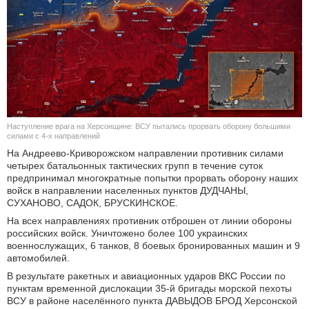
КУЛЬТУРА
НАУКА
СПОРТ
ШОУ-БИЗНЕС
Наступление врага на Херсонщине: ВСУ пытались прорвать оборону большими
силами с 4-х направлений
АВТО И МОТО
На Андреево-Криворожском направлении противник силами
четырех батальонных тактических групп в течение суток
предпринимал многократные попытки прорвать оборону наших
ЭГОИЗМ
войск в направлении населенных пунктов ДУДЧАНЫ,
СУХАНОВО, САДОК, БРУСКИНСКОЕ.
БЛОГ
На всех направлениях противник отброшен от линии обороны
российских войск. Уничтожено более 100 украинских
военнослужащих, 6 танков, 8 боевых бронированных машин и 9
автомобилей.
В результате ракетных и авиационных ударов ВКС России по
пунктам временной дислокации 35-й бригады морской пехоты
ВСУ в районе населённого пункта ДАВЫДОВ БРОД Херсонской