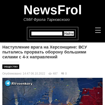
NewsFrol
СМИ Фрола Тарновского
Наступление врага на Херсонщине: ВСУ
НОВОСТИ
пытались прорвать оборону большими
силами с 4-х направлений
СТАТЬИ
ОБЩЕСТВО
ПОЛИТИКА
Опубликовано: 14:47 06.10.2022
487
0
ЭКОНОМИКА
В МИРЕ
ОБЩЕСТВО