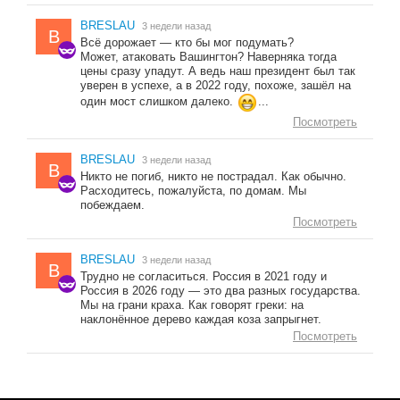
BRESLAU
3 недели назад
B
Всё дорожает — кто бы мог подумать?
Может, атаковать Вашингтон? Наверняка тогда
цены сразу упадут. А ведь наш президент был так
уверен в успехе, а в 2022 году, похоже, зашёл на
один мост слишком далеко.
...
Посмотреть
BRESLAU
3 недели назад
B
Никто не погиб, никто не пострадал. Как обычно.
Расходитесь, пожалуйста, по домам. Мы
побеждаем.
Посмотреть
BRESLAU
3 недели назад
B
Трудно не согласиться. Россия в 2021 году и
Россия в 2026 году — это два разных государства.
Мы на грани краха. Как говорят греки: на
наклонённое дерево каждая коза запрыгнет.
Посмотреть