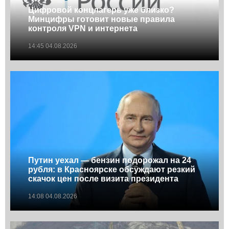
Цифровой концлагерь уже близко?
Минцифры готовит новые правила
контроля VPN и интернета
14:45 04.08.2026
Путин уехал — бензин подорожал на 24
рубля: в Красноярске обсуждают резкий
скачок цен после визита президента
14:08 04.08.2026