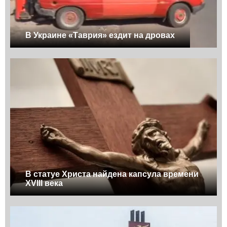
В Украине «Таврия» ездит на дровах
В статуе Христа найдена капсула времени
XVIII века