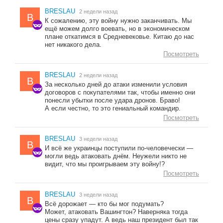
BRESLAU
2 недели назад
B
К сожалению, эту войну нужно заканчивать. Мы
ещё можем долго воевать, но в экономическом
плане откатимся в Средневековье. Китаю до нас
нет никакого дела.
Посмотреть
BRESLAU
2 недели назад
B
За несколько дней до атаки изменили условия
договоров с покупателями так, чтобы именно они
понесли убытки после удара дронов. Браво!
А если честно, то это гениальный командир.
Посмотреть
BRESLAU
3 недели назад
B
И всё же украинцы поступили по-человечески —
могли ведь атаковать днём. Неужели никто не
видит, что мы проигрываем эту войну!?
Посмотреть
BRESLAU
3 недели назад
B
Всё дорожает — кто бы мог подумать?
Может, атаковать Вашингтон? Наверняка тогда
цены сразу упадут. А ведь наш президент был так