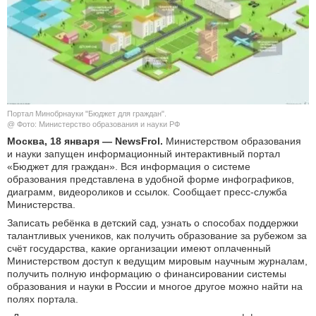
КУЛЬТУРА
НАУКА
СПОРТ
Портал Минобрнауки "Бюджет для граждан".
ШОУ-БИЗНЕС
@ Фото: Министерство образования и науки РФ
Москва, 18 января — NewsFrol.
Министерством образования
и науки запущен информационный интерактивный портал
АВТО И МОТО
«Бюджет для граждан». Вся информация о системе
образования представлена в удобной форме инфографиков,
ЭГОИЗМ
диаграмм, видеороликов и ссылок. Сообщает пресс-служба
Министерства.
БЛОГ
Записать ребёнка в детский сад, узнать о способах поддержки
талантливых учеников, как получить образование за рубежом за
счёт государства, какие организации имеют оплаченный
Министерством доступ к ведущим мировым научным журналам,
получить полную информацию о финансировании системы
образования и науки в России и многое другое можно найти на
полях портала.