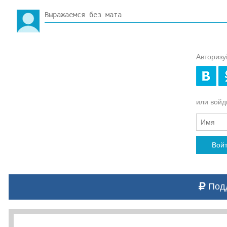
Авторизу
или войди
Вой
Подд