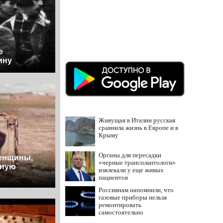
е
ину
Живущая в Италии русская
сравнила жизнь в Европе и в
Крыму
Органы для пересадки
енщины,
«черные трансплантологи»
дную
извлекали у еще живых
пациентов
Россиянам напомнили, что
газовые приборы нельзя
ремонтировать
самостоятельно