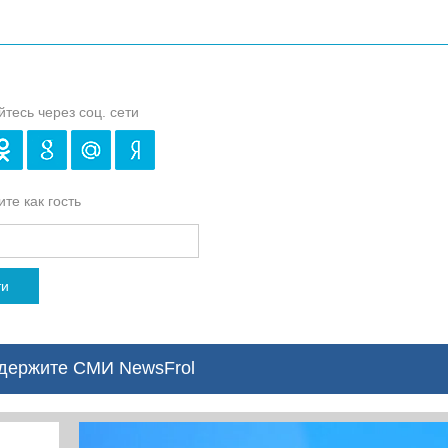
йтесь через соц. сети
те как гость
ти
ержите СМИ NewsFrol