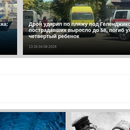
ка:
Дрон ударил по пляжу под Геленджик
пострадавших выросло до 58, погиб у
четвертый ребенок
13:26 04.08.2026