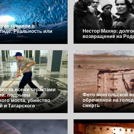
ские тоннели в
Нестор Махно: долго
тиде: Реальность или
возвращение на Род
оит за всеми терактами
Фото монгольской ж
ии: подрывы
обреченной на голо
ого моста, убийство
смерть
й и Татарского