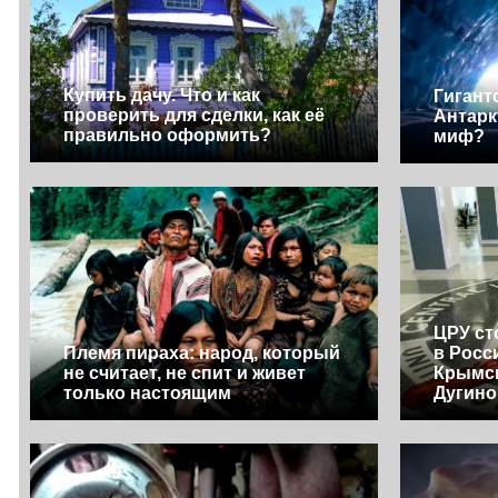
Купить дачу. Что и как
Гигант
проверить для сделки, как её
Антарк
правильно оформить?
миф?
ЦРУ ст
Племя пираха: народ, который
в Росс
не считает, не спит и живет
Крымск
только настоящим
Дугино