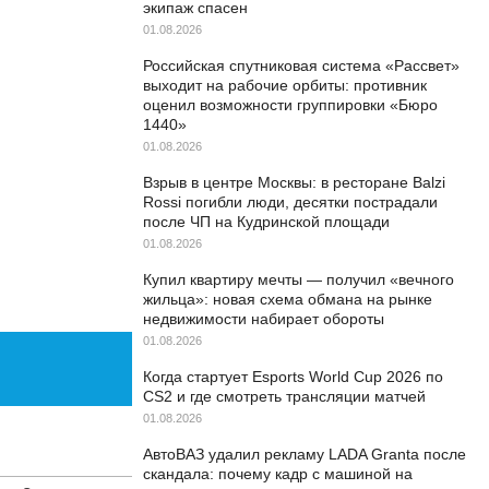
экипаж спасен
01.08.2026
Российская спутниковая система «Рассвет»
выходит на рабочие орбиты: противник
оценил возможности группировки «Бюро
1440»
01.08.2026
Взрыв в центре Москвы: в ресторане Balzi
Rossi погибли люди, десятки пострадали
после ЧП на Кудринской площади
01.08.2026
Купил квартиру мечты — получил «вечного
жильца»: новая схема обмана на рынке
недвижимости набирает обороты
01.08.2026
Когда стартует Esports World Cup 2026 по
CS2 и где смотреть трансляции матчей
01.08.2026
АвтоВАЗ удалил рекламу LADA Granta после
скандала: почему кадр с машиной на