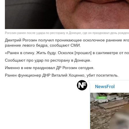
Рогозин ранен после удара по ресторану в Донецке, где он праздновал день рожде
Дмитрий Рогозин получил проникающее осколочное ранение яго
ранение левого бедра, сообщают СМИ.
«Ранен в спину. Жить буду. Осколок [прошел] в сантиметре от п
Сообщают про удар по ресторану в Донецке.
Именно в нем праздновал ДР Рогозин сегодня.
Ранен функционер ДНР Виталий Хоценко, убит посетитель.