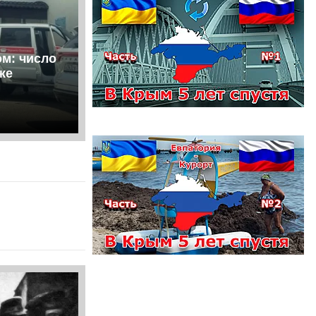
ом: число
же