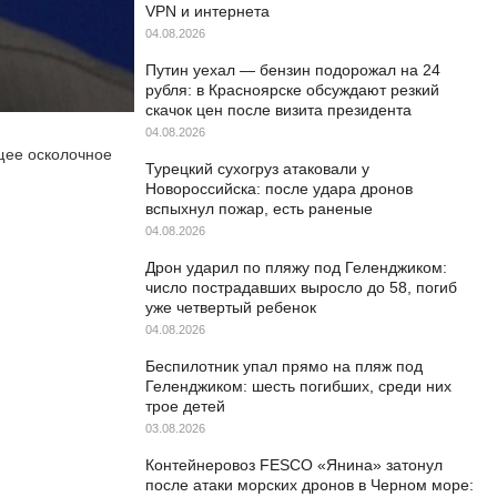
VPN и интернета
04.08.2026
Путин уехал — бензин подорожал на 24
рубля: в Красноярске обсуждают резкий
скачок цен после визита президента
04.08.2026
щее осколочное
Турецкий сухогруз атаковали у
Новороссийска: после удара дронов
вспыхнул пожар, есть раненые
04.08.2026
Дрон ударил по пляжу под Геленджиком:
число пострадавших выросло до 58, погиб
уже четвертый ребенок
04.08.2026
Беспилотник упал прямо на пляж под
Геленджиком: шесть погибших, среди них
трое детей
03.08.2026
Контейнеровоз FESCO «Янина» затонул
после атаки морских дронов в Черном море: