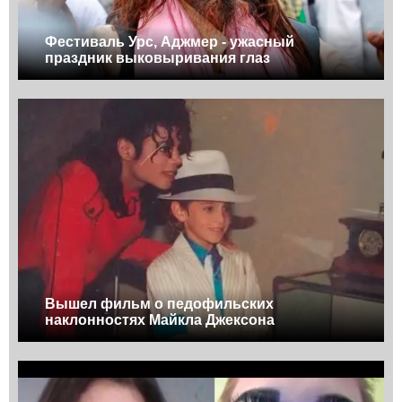
Фестиваль Урс, Аджмер - ужасный
праздник выковыривания глаз
Вышел фильм о педофильских
наклонностях Майкла Джексона