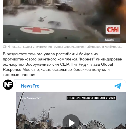
КУЛЬТУРА
НАУКА
СПОРТ
CNN показал кадры уничтожения группы американских наёмников в Артёмовске
ШОУ-БИЗНЕС
В результате точного удара российский бойцов из
противотанкового ракетного комплекса "Корнет" ликвидирован
АВТО И МОТО
экс-морпех Вооруженных сил США Пит Рид - глава Global
Response Medicine, часть остальных боевиков получили
тяжелые ранения.
ЭГОИЗМ
БЛОГ