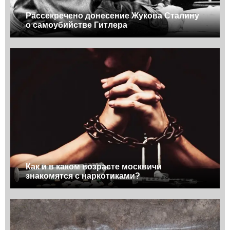
Рассекречено донесение Жукова Сталину
о самоубийстве Гитлера
Как и в каком возрасте москвичи
знакомятся с наркотиками?