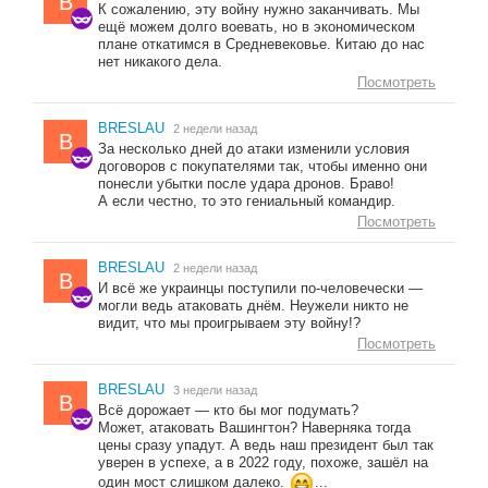
B
К сожалению, эту войну нужно заканчивать. Мы
ещё можем долго воевать, но в экономическом
плане откатимся в Средневековье. Китаю до нас
нет никакого дела.
Посмотреть
BRESLAU
2 недели назад
B
За несколько дней до атаки изменили условия
договоров с покупателями так, чтобы именно они
понесли убытки после удара дронов. Браво!
А если честно, то это гениальный командир.
Посмотреть
BRESLAU
2 недели назад
B
И всё же украинцы поступили по-человечески —
могли ведь атаковать днём. Неужели никто не
видит, что мы проигрываем эту войну!?
Посмотреть
BRESLAU
3 недели назад
B
Всё дорожает — кто бы мог подумать?
Может, атаковать Вашингтон? Наверняка тогда
цены сразу упадут. А ведь наш президент был так
уверен в успехе, а в 2022 году, похоже, зашёл на
один мост слишком далеко.
...