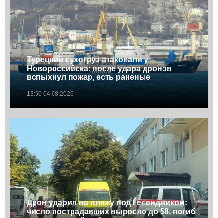
Турецкий сухогруз атаковали у
Новороссийска: после удара дронов
вспыхнул пожар, есть раненые
13:50 04.08.2026
Дрон ударил по пляжу под Геленджиком:
число пострадавших выросло до 58, погиб