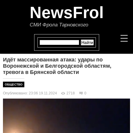
NewsFrol
СМИ Фрола Тарновского
Идёт массированная атака: удары по
НОВОСТИ
Воронежской и Белгородской областям,
тревога в Брянской области
СТАТЬИ
ОБЩЕСТВО
ПОЛИТИКА
Опубликовано: 23:06 19.11.2024
2718
0
ЭКОНОМИКА
В МИРЕ
ОБЩЕСТВО