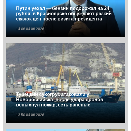
Путин уехал — бензин подорожал на 24
рубля: в Красноярске обсуждают резкий
скачок цен после визита президента
14:08 04.08.2026
Турецкий сухогруз атаковали у
Новороссийска: после удара дронов
вспыхнул пожар, есть раненые
13:50 04.08.2026