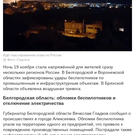
КУЛЬТУРА
НАУКА
СПОРТ
ШОУ-БИЗНЕС
Идёт массированная атака по России
@ Фото: Соцсети
АВТО И МОТО
Ночь 19 ноября стала напряжённой для жителей сразу
нескольких регионов России. В Белгородской и Воронежской
областях зафиксированы удары беспилотников по
ЭГОИЗМ
промышленным и инфраструктурным объектам. В Брянской
области объявлена воздушная тревога.
БЛОГ
Белгородская область: обломки беспилотников и
отключение электричества
Губернатор Белгородской области Вячеслав Гладков сообщил о
происшествиях в городе Алексеевка. Обломки беспилотника
упали на территорию одного из предприятий, что привело к
повреждению производственных помещений. Пострадали также