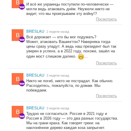
B
И всё же украинцы поступили по-человечески —
могли ведь атаковать днём. Неужели никто не
видит, что мы проигрываем эту войну!?
Посмотреть
BRESLAU
2 недели назад
B
Всё дорожает — кто бы мог подумать?
Может, атаковать Вашингтон? Наверняка тогда
цены сразу упадут. А ведь наш президент был так
уверен в успехе, а в 2022 году, похоже, зашёл на
один мост слишком далеко.
...
Посмотреть
BRESLAU
3 недели назад
B
Никто не погиб, никто не пострадал. Как обычно.
Расходитесь, пожалуйста, по домам. Мы
побеждаем.
Посмотреть
BRESLAU
3 недели назад
B
Трудно не согласиться. Россия в 2021 году и
Россия в 2026 году — это два разных государства.
Мы на грани краха. Как говорят греки: на
наклонённое дерево каждая коза запрыгнет.