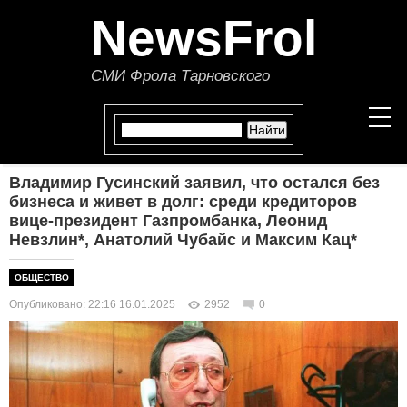
NewsFrol
СМИ Фрола Тарновского
Владимир Гусинский заявил, что остался без
НОВОСТИ
бизнеса и живет в долг: среди кредиторов
вице-президент Газпромбанка, Леонид
Невзлин*, Анатолий Чубайс и Максим Кац*
СТАТЬИ
ОБЩЕСТВО
ПОЛИТИКА
Опубликовано: 22:16 16.01.2025
2952
0
ЭКОНОМИКА
В МИРЕ
ОБЩЕСТВО