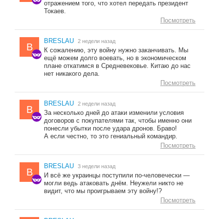
отражением того, что хотел передать президент
Токаев.
Посмотреть
BRESLAU
2 недели назад
B
К сожалению, эту войну нужно заканчивать. Мы
ещё можем долго воевать, но в экономическом
плане откатимся в Средневековье. Китаю до нас
нет никакого дела.
Посмотреть
BRESLAU
2 недели назад
B
За несколько дней до атаки изменили условия
договоров с покупателями так, чтобы именно они
понесли убытки после удара дронов. Браво!
А если честно, то это гениальный командир.
Посмотреть
BRESLAU
3 недели назад
B
И всё же украинцы поступили по-человечески —
могли ведь атаковать днём. Неужели никто не
видит, что мы проигрываем эту войну!?
Посмотреть