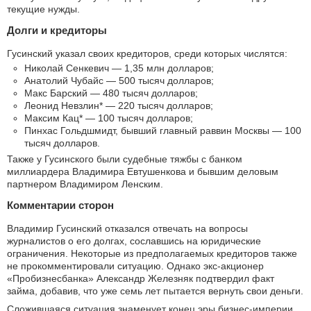
текущие нужды.
Долги и кредиторы
Гусинский указал своих кредиторов, среди которых числятся:
Николай Сенкевич — 1,35 млн долларов;
Анатолий Чубайс — 500 тысяч долларов;
Макс Барский — 480 тысяч долларов;
Леонид Невзлин* — 220 тысяч долларов;
Максим Кац* — 100 тысяч долларов;
Пинхас Гольдшмидт, бывший главный раввин Москвы — 100
тысяч долларов.
Также у Гусинского были судебные тяжбы с банком
миллиардера Владимира Евтушенкова и бывшим деловым
партнером Владимиром Ленским.
Комментарии сторон
Владимир Гусинский отказался отвечать на вопросы
журналистов о его долгах, сославшись на юридические
ограничения. Некоторые из предполагаемых кредиторов также
не прокомментировали ситуацию. Однако экс-акционер
«Пробизнесбанка» Александр Железняк подтвердил факт
займа, добавив, что уже семь лет пытается вернуть свои деньги.
Сложившаяся ситуация знаменует конец эры бизнес-империи