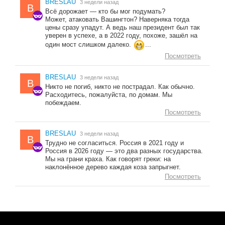
BRESLAU
3 недели назад
B
Всё дорожает — кто бы мог подумать?
Может, атаковать Вашингтон? Наверняка тогда
цены сразу упадут. А ведь наш президент был так
уверен в успехе, а в 2022 году, похоже, зашёл на
один мост слишком далеко.
...
Посмотреть
BRESLAU
3 недели назад
B
Никто не погиб, никто не пострадал. Как обычно.
Расходитесь, пожалуйста, по домам. Мы
побеждаем.
Посмотреть
BRESLAU
3 недели назад
B
Трудно не согласиться. Россия в 2021 году и
Россия в 2026 году — это два разных государства.
Мы на грани краха. Как говорят греки: на
наклонённое дерево каждая коза запрыгнет.
Посмотреть