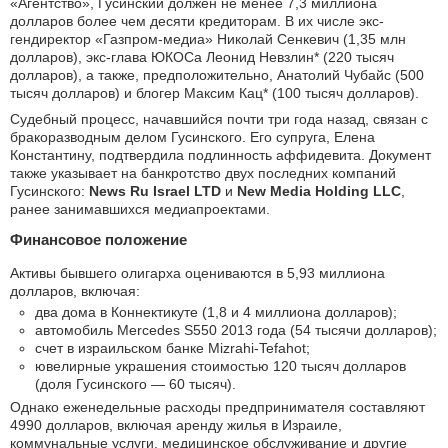
«Агентство», Гусинский должен не менее 7,3 миллиона
долларов более чем десяти кредиторам. В их числе экс-
гендиректор «Газпром-медиа» Николай Сенкевич (1,35 млн
долларов), экс-глава ЮКОСа Леонид Невзлин* (220 тысяч
долларов), а также, предположительно, Анатолий Чубайс (500
тысяч долларов) и блогер Максим Кац* (100 тысяч долларов).
Судебный процесс, начавшийся почти три года назад, связан с
бракоразводным делом Гусинского. Его супруга, Елена
Константину, подтвердила подлинность аффидевита. Документ
также указывает на банкротство двух последних компаний
Гусинского:
News Ru Israel LTD
и
New Media Holding LLC
,
ранее занимавшихся медиапроектами.
Финансовое положение
Активы бывшего олигарха оцениваются в 5,93 миллиона
долларов, включая:
два дома в Коннектикуте (1,8 и 4 миллиона долларов);
автомобиль Mercedes S550 2013 года (54 тысячи долларов);
счет в израильском банке Mizrahi-Tefahot;
ювелирные украшения стоимостью 120 тысяч долларов
(доля Гусинского — 60 тысяч).
Однако еженедельные расходы предпринимателя составляют
4990 долларов, включая аренду жилья в Израиле,
коммунальные услуги, медицинское обслуживание и другие