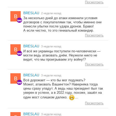
Посмотреть
BRESLAU
2 недели назад
B
За несколько дней до атаки изменили условия
договоров с покупателями так, чтобы именно они
понесли убытки после удара дронов. Браво!
А если честно, то это гениальный командир.
Посмотреть
BRESLAU
3 недели назад
B
И всё же украинцы поступили по-человечески —
могли ведь атаковать днём. Неужели никто не
видит, что мы проигрываем эту войну!?
Посмотреть
BRESLAU
3 недели назад
B
Всё дорожает — кто бы мог подумать?
Может, атаковать Вашингтон? Наверняка тогда
цены сразу упадут. А ведь наш президент был так
уверен в успехе, а в 2022 году, похоже, зашёл на
один мост слишком далеко.
...
Посмотреть
BRESLAU
3 недели назад