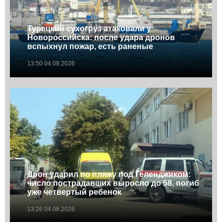
Турецкий сухогруз атаковали у
Новороссийска: после удара дронов
вспыхнул пожар, есть раненые
13:50 04.08.2026
Дрон ударил по пляжу под Геленджиком:
число пострадавших выросло до 58, погиб
уже четвертый ребенок
13:26 04.08.2026