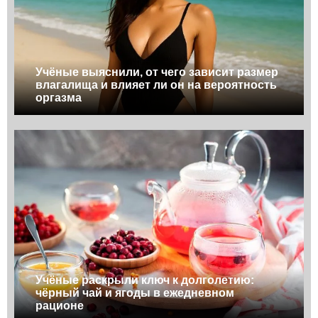
Учёные выяснили, от чего зависит размер
влагалища и влияет ли он на вероятность
оргазма
Учёные раскрыли ключ к долголетию:
чёрный чай и ягоды в ежедневном
рационе