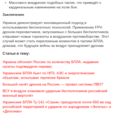
Массового внедрения подобных тактик, что приведёт к
кардинальным изменениям на поле боя.
Заключение
Украина демонстрирует инновационный подход в
использовании беспилотных технологий. Применение FPV-
дронов-перехватчиков, запускаемых с больших беспилотников,
открывает новые горизонты в воздушном противоборстве. Этот
случай может стать переломным моментом в тактике БПЛА,
доказав, что будущее войны за воздух принадлежит дронам.
Статьи в тему:
Украина обгоняет Россию по количеству БПЛА: недавние 
налеты подтвердили перевес
Украинские БПЛА бьют по НПЗ, АЭС и энергетическим 
объектам, испытывая терпение Кремля
Большой налёт дронов на Россию — провал системы ПВО?
ВСУ в воздухе атаковали ударным беспилотником российский 
военный вертолёт
Украинские БПЛА Ту-141 «Стриж» преодолели почти 650 км над 
российской территорией и ударили по аэродромам «Энгельс» и 
«Дягилево»