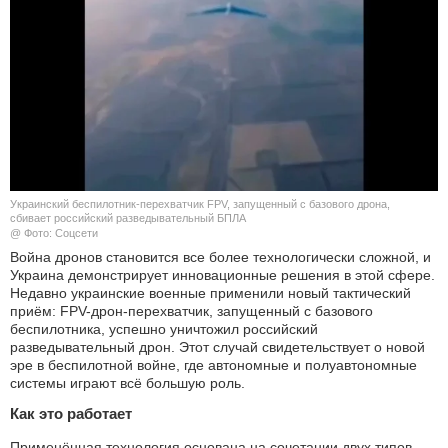
КУЛЬТУРА
НАУКА
СПОРТ
ШОУ-БИЗНЕС
Украинский беспилотник-перехватчик FPV, запущенный с базового дрона,
АВТО И МОТО
сбивает российский разведывательный БПЛА
@ Фото: Соцсети
Война дронов становится все более технологически сложной, и
ЭГОИЗМ
Украина демонстрирует инновационные решения в этой сфере.
Недавно украинские военные применили новый тактический
БЛОГ
приём: FPV-дрон-перехватчик, запущенный с базового
беспилотника, успешно уничтожил российский
разведывательный дрон. Этот случай свидетельствует о новой
эре в беспилотной войне, где автономные и полуавтономные
системы играют всё большую роль.
Как это работает
Применённая технология основана на сочетании двух типов