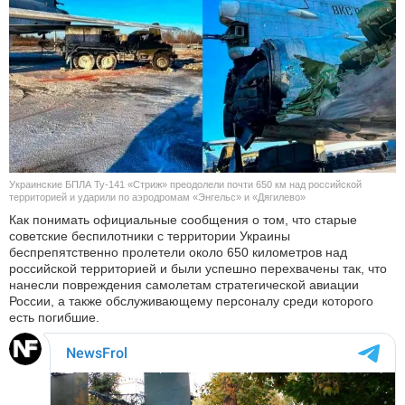
КУЛЬТУРА
НАУКА
СПОРТ
ШОУ-БИЗНЕС
Украинские БПЛА Ту-141 «Стриж» преодолели почти 650 км над российской
АВТО И МОТО
территорией и ударили по аэродромам «Энгельс» и «Дягилево»
Как понимать официальные сообщения о том, что старые
советские беспилотники с территории Украины
ЭГОИЗМ
беспрепятственно пролетели около 650 километров над
российской территорией и были успешно перехвачены так, что
БЛОГ
нанесли повреждения самолетам стратегической авиации
России, а также обслуживающему персоналу среди которого
есть погибшие.