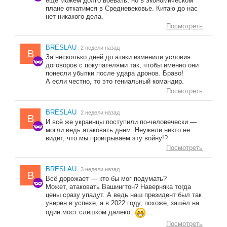
ещё можем долго воевать, но в экономическом
плане откатимся в Средневековье. Китаю до нас
нет никакого дела.
Посмотреть
BRESLAU
2 недели назад
B
За несколько дней до атаки изменили условия
договоров с покупателями так, чтобы именно они
понесли убытки после удара дронов. Браво!
А если честно, то это гениальный командир.
Посмотреть
BRESLAU
2 недели назад
B
И всё же украинцы поступили по-человечески —
могли ведь атаковать днём. Неужели никто не
видит, что мы проигрываем эту войну!?
Посмотреть
BRESLAU
3 недели назад
B
Всё дорожает — кто бы мог подумать?
Может, атаковать Вашингтон? Наверняка тогда
цены сразу упадут. А ведь наш президент был так
уверен в успехе, а в 2022 году, похоже, зашёл на
один мост слишком далеко.
...
Посмотреть