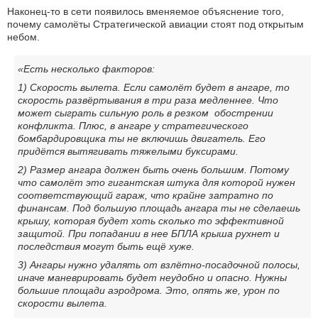
Наконец-то в сети появилось вменяемое объяснение того,
почему самолёты Стратегической авиации стоят под открытым
небом.
«Есть несколько факторов:
1) Скорость вылета. Если самолёт будет в ангаре, то
скорость развёртывания в три раза медленнее. Что
может сыграть сильную роль в резком обострении
конфликта. Плюс, в ангаре у стратегического
бомбардировщика ты не включишь двигатель. Его
придётся вытягивать тяжелыми буксирами.
2) Размер ангара должен быть очень большим. Потому
что самолёт это гигантская штука для которой нужен
соответствующий гараж, что крайне затратно по
финансам. Под большую площадь ангара ты не сделаешь
крышу, которая будет хоть сколько то эффективной
защитой. При попадании в нее БПЛА крыша рухнет и
последствия могут быть ещё хуже.
3) Ангары нужно удалять от взлётно-посадочной полосы,
иначе маневрировать будет неудобно и опасно. Нужны
большие площади аэродрома. Это, опять же, урон по
скорости вылета.