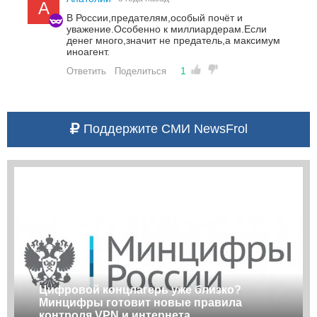
А
В России,предателям,особый почёт и
уважение.Особенно к миллиардерам.Если
денег много,значит не предатель,а максимум
иноагент.
1
Ответить
Поделиться
Поддержите СМИ NewsFrol
Цифровой концлагерь уже близко?
Минцифры готовит новые правила
контроля VPN и интернета