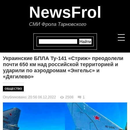
NewsFrol
СМИ Фрола Тарновского
Украинские БПЛА Ту-141 «Стриж» преодолели
НОВОСТИ
почти 650 км над российской территорией и
ударили по аэродромам «Энгельс» и
«Дягилево»
СТАТЬИ
ОБЩЕСТВО
ПОЛИТИКА
Опубликовано: 20:56 06.12.2022
2508
1
ЭКОНОМИКА
В МИРЕ
ОБЩЕСТВО