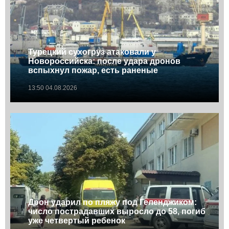
Турецкий сухогруз атаковали у
Новороссийска: после удара дронов
вспыхнул пожар, есть раненые
13:50 04.08.2026
Дрон ударил по пляжу под Геленджиком:
число пострадавших выросло до 58, погиб
уже четвертый ребенок