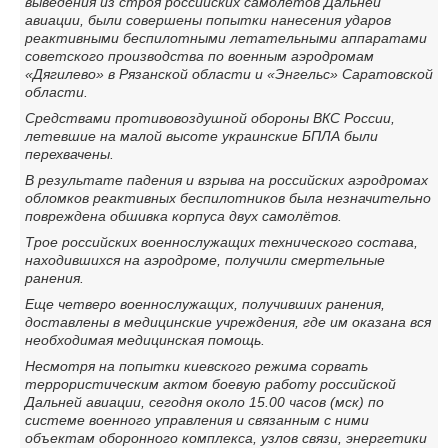
выведения из строя российских самолетов Дальней
авиации, были совершены попытки нанесения ударов
реактивными беспилотными летательными аппаратами
советского производства по военным аэродромам
«Дягилево» в Рязанской области и «Энгельс» Саратовской
области.
Средствами противовоздушной обороны ВКС России,
летевшие на малой высоте украинские БПЛА были
перехвачены.
В результате падения и взрыва на российских аэродромах
обломков реактивных беспилотников была незначительно
повреждена обшивка корпуса двух самолётов.
Трое российских военнослужащих технического состава,
находившихся на аэродроме, получили смертельные
ранения.
Еще четверо военнослужащих, получивших ранения,
доставлены в медицинские учреждения, где им оказана вся
необходимая медицинская помощь.
Несмотря на попытки киевского режима сорвать
террористическим актом боевую работу российской
Дальней авиации, сегодня около 15.00 часов (мск) по
системе военного управления и связанным с ними
объектам оборонного комплекса, узлов связи, энергетики