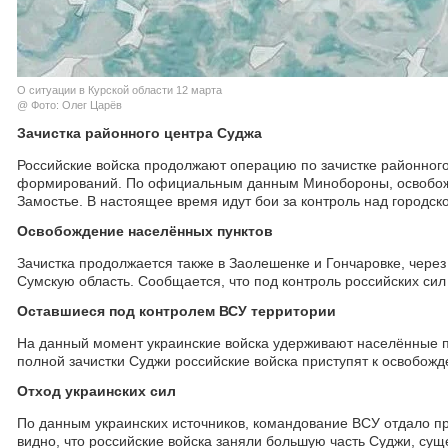
О ситуации в Курской области 12 марта
@ Фото: Олег Царёв
Зачистка районного центра Суджа
Российские войска продолжают операцию по зачистке районного
формирований. По официальным данным Минобороны, освобожде
Замостье. В настоящее время идут бои за контроль над городск
Освобождение населённых пунктов
Зачистка продолжается также в Заолешенке и Гончаровке, через
Сумскую область. Сообщается, что под контроль российских си
Оставшиеся под контролем ВСУ территории
На данный момент украинские войска удерживают населённые пу
полной зачистки Суджи российские войска приступят к освобож
Отход украинских сил
По данным украинских источников, командование ВСУ отдало при
видно, что российские войска заняли большую часть Суджи, сущ