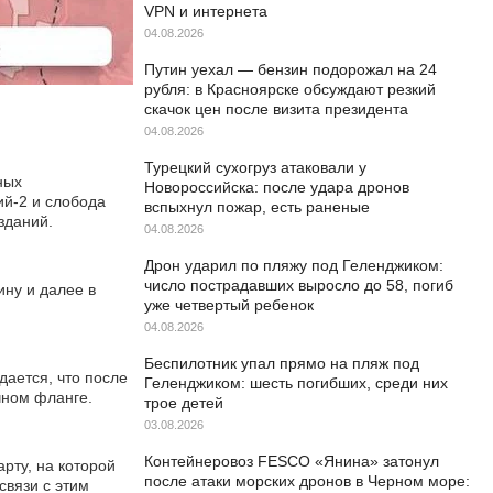
VPN и интернета
04.08.2026
Путин уехал — бензин подорожал на 24
рубля: в Красноярске обсуждают резкий
скачок цен после визита президента
04.08.2026
Турецкий сухогруз атаковали у
ных
Новороссийска: после удара дронов
й-2 и слобода
вспыхнул пожар, есть раненые
зданий.
04.08.2026
Дрон ударил по пляжу под Геленджиком:
число пострадавших выросло до 58, погиб
ину и далее в
уже четвертый ребенок
04.08.2026
Беспилотник упал прямо на пляж под
ается, что после
Геленджиком: шесть погибших, среди них
чном фланге.
трое детей
03.08.2026
Контейнеровоз FESCO «Янина» затонул
рту, на которой
после атаки морских дронов в Черном море:
связи с этим