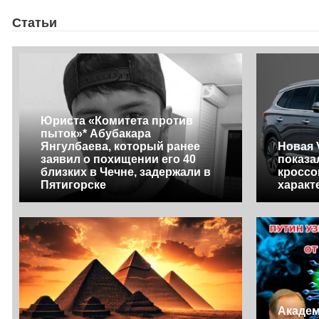
Статьи
Юриста «Комитета против
пыток»* Абубакара
Янгулбаева, который ранее
Новая V
заявил о похищении его 40
показа
близких в Чечне, задержали в
кроссо
Пятигорске
характ
Академ