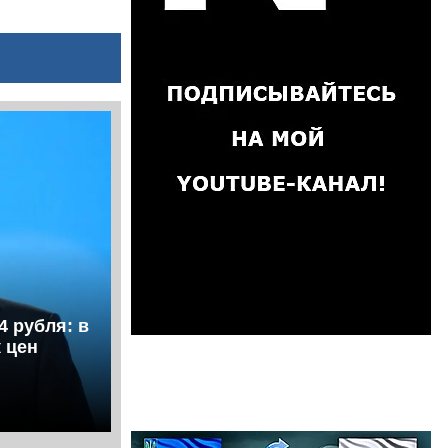
4 рубля: в
 цен