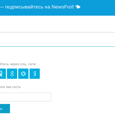
— подписывайтесь на NewsFrol!
йтесь через соц. сети
те как гость
ти