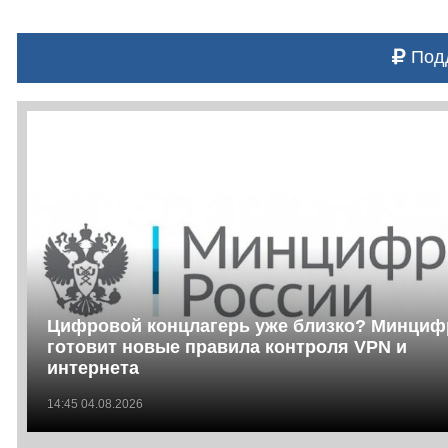
Подд
Цифровой концлагерь уже близко? Минци
готовит новые правила контроля VPN и
интернета
14:45 04.08.2026