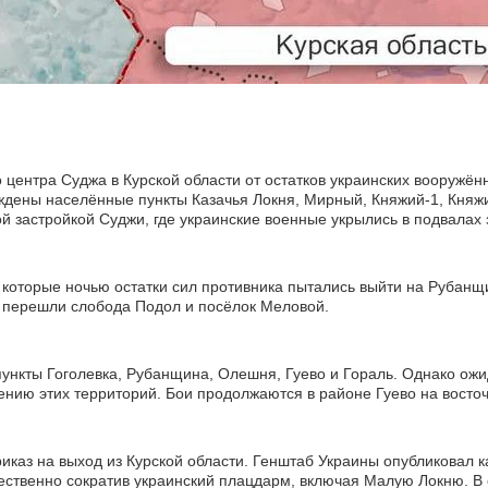
 центра Суджа в Курской области от остатков украинских вооружён
ны населённые пункты Казачья Локня, Мирный, Княжий-1, Княжи
ой застройкой Суджи, где украинские военные укрылись в подвалах 
 которые ночью остатки сил противника пытались выйти на Рубанщ
л перешли слобода Подол и посёлок Меловой.
нкты Гоголевка, Рубанщина, Олешня, Гуево и Гораль. Однако ожид
дению этих территорий. Бои продолжаются в районе Гуево на восто
каз на выход из Курской области. Генштаб Украины опубликовал ка
ественно сократив украинский плацдарм, включая Малую Локню. В 