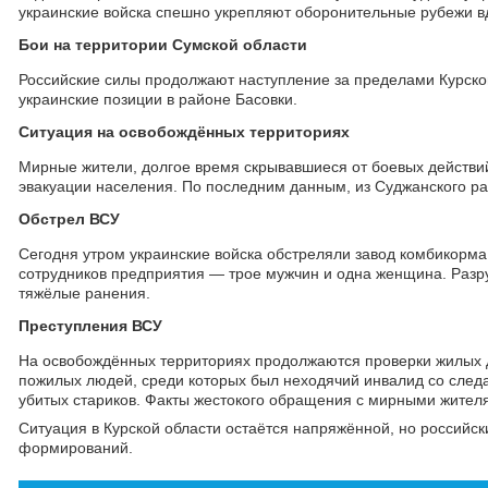
украинские войска спешно укрепляют оборонительные рубежи в
Бои на территории Сумской области
Российские силы продолжают наступление за пределами Курской
украинские позиции в районе Басовки.
Ситуация на освобождённых территориях
Мирные жители, долгое время скрывавшиеся от боевых действий
эвакуации населения. По последним данным, из Суджанского ра
Обстрел ВСУ
Сегодня утром украинские войска обстреляли завод комбикорма 
сотрудников предприятия — трое мужчин и одна женщина. Разру
тяжёлые ранения.
Преступления ВСУ
На освобождённых территориях продолжаются проверки жилых д
пожилых людей, среди которых был неходячий инвалид со следа
убитых стариков. Факты жестокого обращения с мирными жител
Ситуация в Курской области остаётся напряжённой, но российс
формирований.