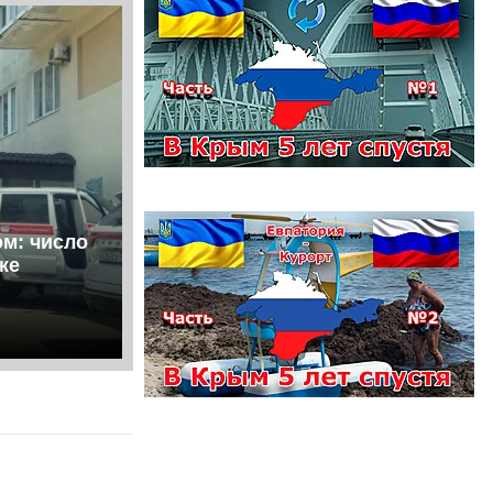
ом: число
же