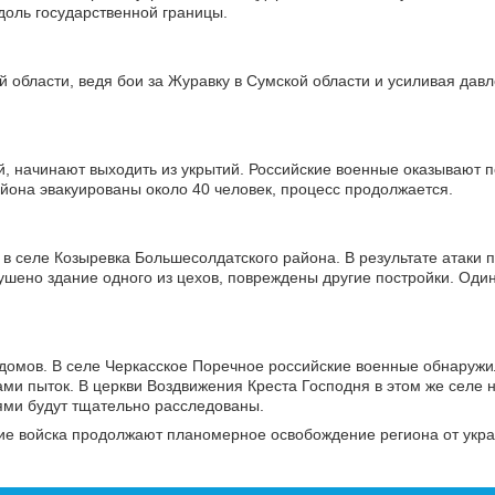
доль государственной границы.
 области, ведя бои за Журавку в Сумской области и усиливая дав
, начинают выходить из укрытий. Российские военные оказывают 
йона эвакуированы около 40 человек, процесс продолжается.
в селе Козыревка Большесолдатского района. В результате атаки п
шено здание одного из цехов, повреждены другие постройки. Один
омов. В селе Черкасское Поречное российские военные обнаружи
ми пыток. В церкви Воздвижения Креста Господня в этом же селе 
ями будут тщательно расследованы.
кие войска продолжают планомерное освобождение региона от укр