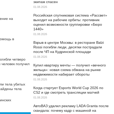
экипаж спасен
01.08.2026
Российская спутниковая система «Рассвет»
ление на
выходит на рабочие орбиты: противник
оценил возможности группировки «Бюро
1440»
01.08.2026
помощь в
Взрыв в центре Москвы: в ресторане Balzi
Rossi погибли люди, десятки пострадали
после ЧП на Кудринской площади
01.08.2026
огибли четверо
 человек получил
Купил квартиру мечты — получил «вечного
жильца»: новая схема обмана на рынке
недвижимости набирает обороты
01.08.2026
ли тела убитых
Когда стартует Esports World Cup 2026 по
найдены тела
CS2 и где смотреть трансляции матчей
01.08.2026
аинских
АвтоВАЗ удалил рекламу LADA Granta после
скандала: почему кадр с машиной на