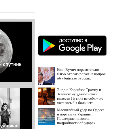
й спутник
Коц: Вучич поразительно
мягко отреагировал на вопрос
об убийстве русских
Эндрю Корыбко: Трампу и
Зеленскому удалось-таки
вывести Путина из себя – но
хотелось бы большего
Масштабный удар по Одессе
и портам на Украине:
Последние новости,
подробности об ударах
руанская
России 9 августа 2026 года