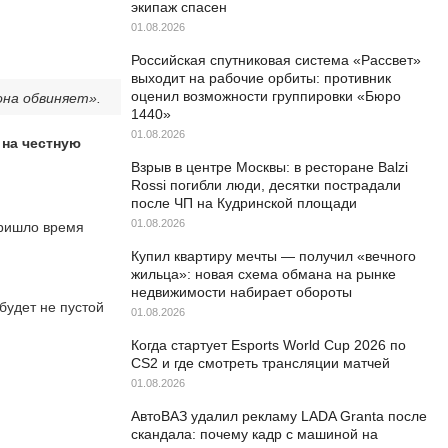
экипаж спасен
01.08.2026
Российская спутниковая система «Рассвет»
выходит на рабочие орбиты: противник
оценил возможности группировки «Бюро
она обвиняет».
1440»
01.08.2026
 на честную
Взрыв в центре Москвы: в ресторане Balzi
Rossi погибли люди, десятки пострадали
после ЧП на Кудринской площади
01.08.2026
пришло время
Купил квартиру мечты — получил «вечного
жильца»: новая схема обмана на рынке
недвижимости набирает обороты
будет не пустой
01.08.2026
Когда стартует Esports World Cup 2026 по
CS2 и где смотреть трансляции матчей
01.08.2026
АвтоВАЗ удалил рекламу LADA Granta после
скандала: почему кадр с машиной на