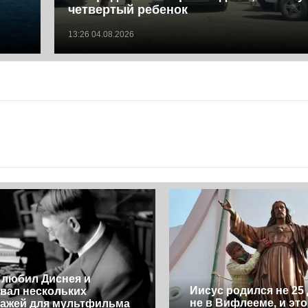
четвертый ребенок
13:26 04.08.2026
 любил Диснея и
Иисус родился не 25 
вал нескольких
не в Вифлееме, и это
ажей для мультфильма