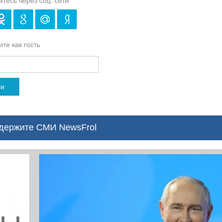
йтесь через соц. сети
те как гость
ти
ержите СМИ NewsFrol