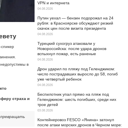
VPN и интернета
04.08.2026
Путин уехал — бензин подорожал на 24
рубля: в Красноярске обсуждают резкий
скачок цен после визита президента
04.08.2026
евету
Турецкий сухогруз атаковали у
е-спикер
Новороссийска: после удара дронов
вспыхнул пожар, есть раненые
винения.
04.08.2026
 «недопустимы в
Дрон ударил по пляжу под Геленджиком:
число пострадавших выросло до 58, погиб
уже четвертый ребенок
04.08.2026
кто
Беспилотник упал прямо на пляж под
феру страха и
Геленджиком: шесть погибших, среди них
трое детей
03.08.2026
я превращать
Контейнеровоз FESCO «Янина» затонул
после атаки морских дронов в Черном море: