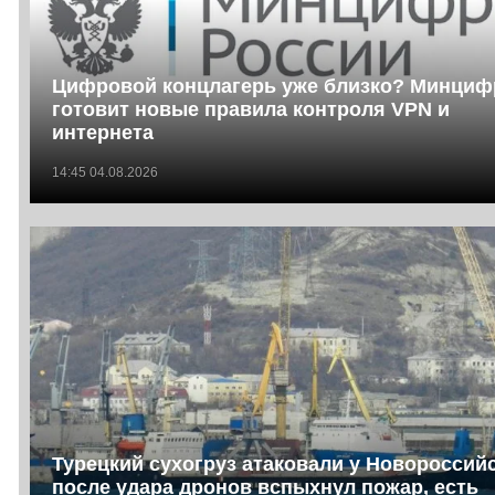
Цифровой концлагерь уже близко? Минци
готовит новые правила контроля VPN и
интернета
14:45 04.08.2026
Турецкий сухогруз атаковали у Новороссийс
после удара дронов вспыхнул пожар, есть