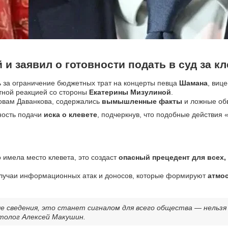
и заявил о готовности подать в суд за кл
 за ограничение бюджетных трат на концерты певца
Шамана
, виц
тной реакцией со стороны
Екатерины Мизулиной
.
словам Даванкова, содержались
вымышленные факты
и ложные об
ность подачи
иска о клевете
, подчеркнув, что подобные действия
 имела место клевета, это создаст
опасный прецедент для всех, 
 случаи информационных атак и доносов, которые формируют
атмос
е сведения, это станет сигналом для всего общества — нельз
толог Алексей Макушин.