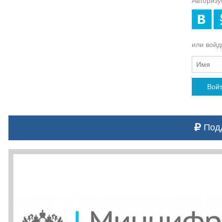
Авторизу
или войди
Вой
Подд