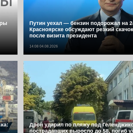
фры
Путин уехал — бензин подорожал на 2
Красноярске обсуждают резкий скачок
после визита президента
14:08 04.08.2026
ка:
Дрон ударил по пляжу под Геленджик
пострадавших выросло до 58, погиб у