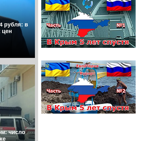
4 рубля: в
 цен
ом: число
же