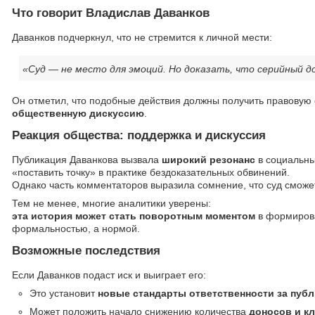
Что говорит Владислав Даванков
Даванков подчеркнул, что не стремится к личной мести:
«Суд — не место для эмоций. Но доказать, что серийный д
Он отметил, что подобные действия должны получить правовую о
общественную дискуссию
.
Реакция общества: поддержка и дискуссия
Публикация Даванкова вызвала
широкий резонанс
в социальны
«поставить точку» в практике бездоказательных обвинений.
Однако часть комментаторов выразила сомнение, что суд сможе
Тем не менее, многие аналитики уверены:
эта история может стать поворотным моментом
в формирова
формальностью, а нормой.
Возможные последствия
Если Даванков подаст иск и выиграет его:
Это установит
новые стандарты ответственности за пуб
Может положить начало снижению количества
доносов и к