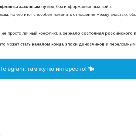
онфликты законным путём
, без информационных войн.
сным
, но его итог способен изменить отношения между властью, об
не просто личный конфликт, а
зеркало состояния российского 
это может стать
началом конца эпохи доносчиков
и переломным
Telegram, там жутко интересно!