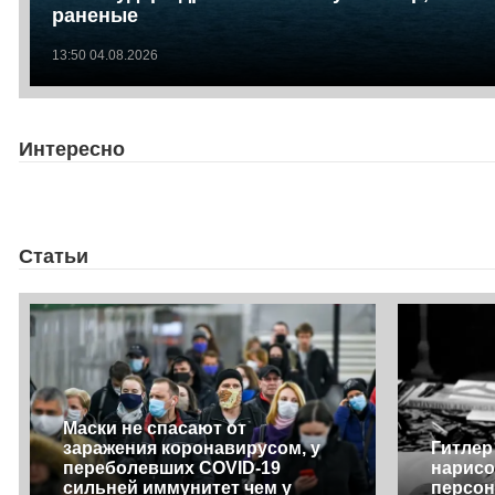
раненые
13:50 04.08.2026
Интересно
Статьи
Маски не спасают от
заражения коронавирусом, у
Гитлер
переболевших COVID-19
нарисо
сильней иммунитет чем у
персон