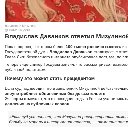
Даванков и Мизулина
@ Фото: Соцсети
Владислав Даванков ответил Мизулиной 
После опроса, в котором более
100 тысяч россиян
высказались
Государственной думы
Владислав Даванков
столкнулся с отве
Глава Лиги безопасного интернета опубликовала пост, где, по 
Теперь вице-спикер Госдумы заявил, что рассматривает возмож
публичной политике».
Почему это может стать прецедентом
Если суд подтвердит, что в заявлениях Мизулиной действительно
злоупотребляет обвинениями без доказательств
.
Эксперты отмечают, что в последние годы в России участились
давления на публичных персон
.
«Если суд установит, что Мизулина распространяла ложны
борьбу за мораль в инструмент травли», — отметил поли