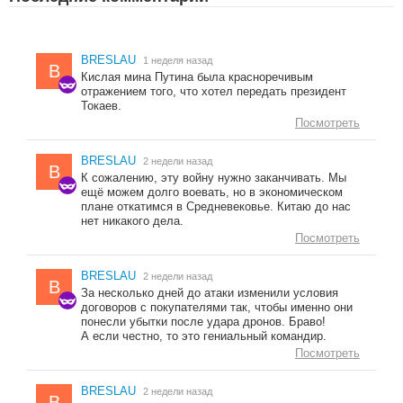
BRESLAU
1 неделя назад
B
Кислая мина Путина была красноречивым
отражением того, что хотел передать президент
Токаев.
Посмотреть
BRESLAU
2 недели назад
B
К сожалению, эту войну нужно заканчивать. Мы
ещё можем долго воевать, но в экономическом
плане откатимся в Средневековье. Китаю до нас
нет никакого дела.
Посмотреть
BRESLAU
2 недели назад
B
За несколько дней до атаки изменили условия
договоров с покупателями так, чтобы именно они
понесли убытки после удара дронов. Браво!
А если честно, то это гениальный командир.
Посмотреть
BRESLAU
2 недели назад
B