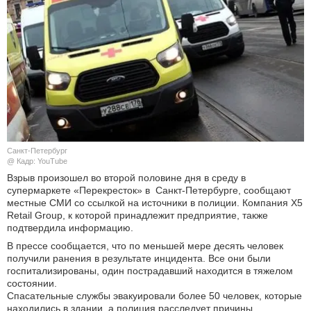
КУЛЬТУРА
НАУКА
СПОРТ
ШОУ-БИЗНЕС
Санкт-Петербург
АВТО И МОТО
@ Кадр: YouTube
Взрыв произошел во второй половине дня в среду в
ЭГОИЗМ
супермаркете «Перекресток» в Санкт-Петербурге, сообщают
местные СМИ со ссылкой на источники в полиции. Компания X5
Retail Group, к которой принадлежит предприятие, также
БЛОГ
подтвердила информацию.
В прессе сообщается, что по меньшей мере десять человек
получили ранения в результате инцидента. Все они были
госпитализированы, один пострадавший находится в тяжелом
состоянии.
Спасательные службы эвакуировали более 50 человек, которые
находились в здании, а полиция расследует причины