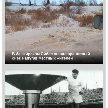
В башкирском Сибае выпал оранжевый
снег, напугав местных жителей