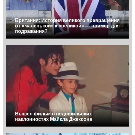
Британия: История великого превращения
от «маленькой» к «великой» — пример для
подражания?
Вышел фильм о педофильских
наклонностях Майкла Джексона