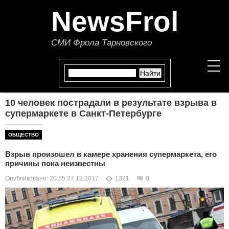
NewsFrol
СМИ Фрола Тарновского
10 человек пострадали в результате взрыва в
НОВОСТИ
супермаркете в Санкт-Петербурге
СТАТЬИ
ОБЩЕСТВО
Взрыв произошел в камере хранения супермаркета, его
ПОЛИТИКА
причины пока неизвестны
Опубликовано: 20:55 27.12.2017
1321
0
ЭКОНОМИКА
В МИРЕ
ОБЩЕСТВО