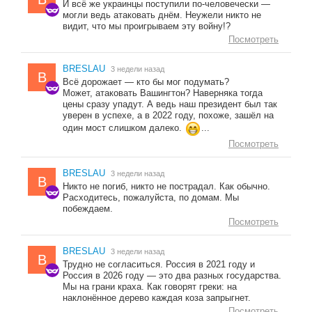
И всё же украинцы поступили по-человечески —
могли ведь атаковать днём. Неужели никто не
видит, что мы проигрываем эту войну!?
Посмотреть
BRESLAU
3 недели назад
B
Всё дорожает — кто бы мог подумать?
Может, атаковать Вашингтон? Наверняка тогда
цены сразу упадут. А ведь наш президент был так
уверен в успехе, а в 2022 году, похоже, зашёл на
один мост слишком далеко.
...
Посмотреть
BRESLAU
3 недели назад
B
Никто не погиб, никто не пострадал. Как обычно.
Расходитесь, пожалуйста, по домам. Мы
побеждаем.
Посмотреть
BRESLAU
3 недели назад
B
Трудно не согласиться. Россия в 2021 году и
Россия в 2026 году — это два разных государства.
Мы на грани краха. Как говорят греки: на
наклонённое дерево каждая коза запрыгнет.
Посмотреть