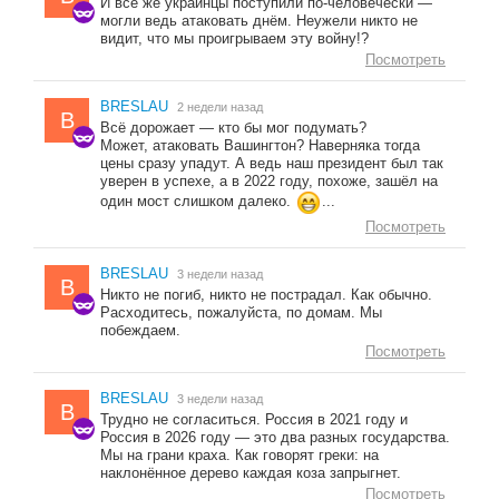
И всё же украинцы поступили по-человечески —
могли ведь атаковать днём. Неужели никто не
видит, что мы проигрываем эту войну!?
Посмотреть
BRESLAU
2 недели назад
B
Всё дорожает — кто бы мог подумать?
Может, атаковать Вашингтон? Наверняка тогда
цены сразу упадут. А ведь наш президент был так
уверен в успехе, а в 2022 году, похоже, зашёл на
один мост слишком далеко.
...
Посмотреть
BRESLAU
3 недели назад
B
Никто не погиб, никто не пострадал. Как обычно.
Расходитесь, пожалуйста, по домам. Мы
побеждаем.
Посмотреть
BRESLAU
3 недели назад
B
Трудно не согласиться. Россия в 2021 году и
Россия в 2026 году — это два разных государства.
Мы на грани краха. Как говорят греки: на
наклонённое дерево каждая коза запрыгнет.
Посмотреть