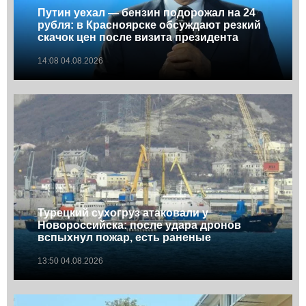
Путин уехал — бензин подорожал на 24
рубля: в Красноярске обсуждают резкий
скачок цен после визита президента
14:08 04.08.2026
Турецкий сухогруз атаковали у
Новороссийска: после удара дронов
вспыхнул пожар, есть раненые
13:50 04.08.2026