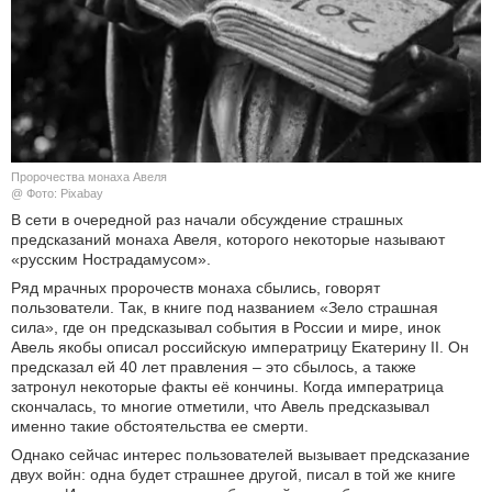
КУЛЬТУРА
НАУКА
СПОРТ
Пророчества монаха Авеля
ШОУ-БИЗНЕС
@ Фото: Pixabay
В сети в очередной раз начали обсуждение страшных
предсказаний монаха Авеля, которого некоторые называют
АВТО И МОТО
«русским Нострадамусом».
Ряд мрачных пророчеств монаха сбылись, говорят
ЭГОИЗМ
пользователи. Так, в книге под названием «Зело страшная
сила», где он предсказывал события в России и мире, инок
БЛОГ
Авель якобы описал российскую императрицу Екатерину II. Он
предсказал ей 40 лет правления – это сбылось, а также
затронул некоторые факты её кончины. Когда императрица
скончалась, то многие отметили, что Авель предсказывал
именно такие обстоятельства ее смерти.
Однако сейчас интерес пользователей вызывает предсказание
двух войн: одна будет страшнее другой, писал в той же книге