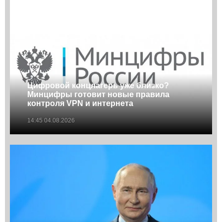
троекратно суждено в истории Российской
(примечание: Михаил)”**
Всё будет так, как предсказано в Откровении!
Таков — Божий План!
* Евангелие от Луки
** Пророчество монаха Авеля
Цифровой концлагерь уже близко?
Минцифры готовит новые правила
контроля VPN и интернета
14:45 04.08.2026