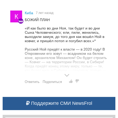
Киба
7 лет назад
К
БОЖИЙ ПЛАН
«И как было во дни Ноя, так будет и во дни
Сына Человеческого; ели, пили, женились,
выходили замуж, до того дня как вошёл Ной в
ковчег, и пришёл потоп и погубил всех.»*
Русский Ной придёт к власти — в 2020 году! В
Откровении его зовут — всадником на белом
коне, архангелом Михаилом! Он будет строить
— Ковчег — на территории России, в Сибири!
Когда придёт конец этому миру, только — те,
кто будет жить в Сибири — спасутся; только —
те, кто пойдёт за архангелом Михаилом!
Ответить
Поделиться
“И восстанет в изгнании из дома твоего князь
великий, стоящий за сынов народа своего. Сей
будет избранник Божий, и на главе его
благословение. Он будет един и всем понятен,
его учует самое сердце русское. Облик его
Поддержите СМИ NewsFrol
будет державен и светел, и никто же речет:
«Царь здесь или там», но «это он». Воля
народная покорится милости Божией, и он сам
подтвердит своё призвание… Имя его