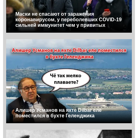
Маски не спасают от заражения
коронавирусом, у переболевших COVID-19
сильней иммунитет чем у привитых
Алишер Усманов на яхте Dilbar еле
поместился в бухте Геленджика