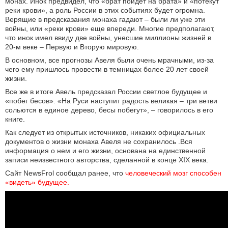
монах. Инок предвидел, что «брат пойдет на брата» и «потекут
реки крови», а роль России в этих событиях будет огромна.
Верящие в предсказания монаха гадают – были ли уже эти
войны, или «реки крови» еще впереди. Многие предполагают,
что инок имел ввиду две войны, унесшие миллионы жизней в
20-м веке ­– Первую и Вторую мировую.
В основном, все прогнозы Авеля были очень мрачными, из-за
чего ему пришлось провести в темницах более 20 лет своей
жизни.
Все же в итоге Авель предсказал России светлое будущее и
«побег бесов». «На Руси наступит радость великая – три ветви
сольются в единое дерево, бесы побегут», – говорилось в его
книге.
Как следует из открытых источников, никаких официальных
документов о жизни монаха Авеля не сохранилось .Вся
информация о нем и его жизни, основана на единственной
записи неизвестного авторства, сделанной в конце XIX века.
Сайт NewsFrol сообщал ранее, что
 человеческий мозг способен 
«видеть» будущее.