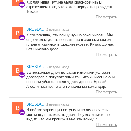
B
Кислая мина Путина была красноречивым
отражением того, что хотел передать президент
Токаев.
Посмотреть
BRESLAU
2 недели назад
B
К сожалению, эту войну нужно заканчивать. Мы
ещё можем долго воевать, но в экономическом
плане откатимся в Средневековье. Китаю до нас
нет никакого дела.
Посмотреть
BRESLAU
2 недели назад
B
За несколько дней до атаки изменили условия
договоров с покупателями так, чтобы именно они
понесли убытки после удара дронов. Браво!
А если честно, то это гениальный командир.
Посмотреть
BRESLAU
2 недели назад
B
И всё же украинцы поступили по-человечески —
могли ведь атаковать днём. Неужели никто не
видит, что мы проигрываем эту войну!?
Посмотреть