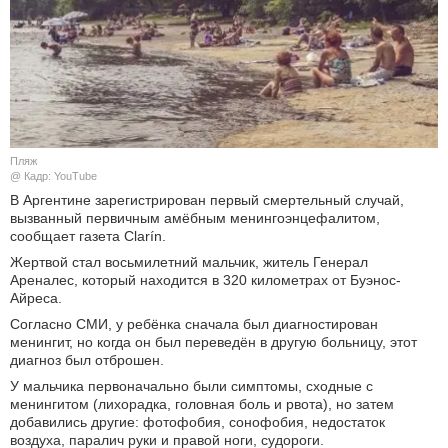
КУЛЬТУРА
НАУКА
СПОРТ
Пляж
ШОУ-БИЗНЕС
@ Кадр: YouTube
В Аргентине зарегистрирован первый смертельный случай,
вызванный первичным амёбным менингоэнцефалитом,
АВТО И МОТО
сообщает газета Clarín.
Жертвой стал восьмилетний мальчик, житель Генерал
ЭГОИЗМ
Ареналес, который находится в 320 километрах от Буэнос-
Айреса.
БЛОГ
Согласно СМИ, у ребёнка сначала был диагностирован
менингит, но когда он был переведён в другую больницу, этот
диагноз был отброшен.
У мальчика первоначально были симптомы, сходные с
менингитом (лихорадка, головная боль и рвота), но затем
добавились другие: фотофобия, сонофобия, недостаток
воздуха, паралич руки и правой ноги, судороги.