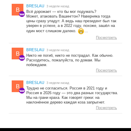
BRESLAU
3 недели назад
B
Всё дорожает — кто бы мог подумать?
Может, атаковать Вашингтон? Наверняка тогда
цены сразу упадут. А ведь наш президент был так
уверен в успехе, а в 2022 году, похоже, зашёл на
один мост слишком далеко.
...
Посмотреть
BRESLAU
3 недели назад
B
Никто не погиб, никто не пострадал. Как обычно.
Расходитесь, пожалуйста, по домам. Мы
побеждаем.
Посмотреть
BRESLAU
3 недели назад
B
Трудно не согласиться. Россия в 2021 году и
Россия в 2026 году — это два разных государства.
Мы на грани краха. Как говорят греки: на
наклонённое дерево каждая коза запрыгнет.
Посмотреть