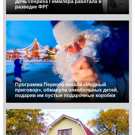
Дочь Генриха Гиммлера работала в
разведке ФРГ
Программа Первого канала «Модный
приговор», обманула онкобольных детей,
подарив им пустые подарочные коробки