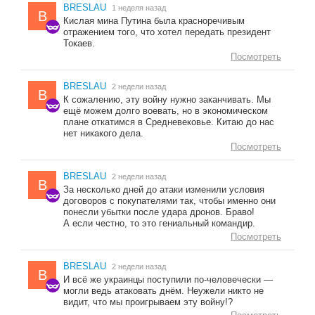
BRESLAU
1 неделя назад
B
Кислая мина Путина была красноречивым
отражением того, что хотел передать президент
Токаев.
Посмотреть
BRESLAU
2 недели назад
B
К сожалению, эту войну нужно заканчивать. Мы
ещё можем долго воевать, но в экономическом
плане откатимся в Средневековье. Китаю до нас
нет никакого дела.
Посмотреть
BRESLAU
2 недели назад
B
За несколько дней до атаки изменили условия
договоров с покупателями так, чтобы именно они
понесли убытки после удара дронов. Браво!
А если честно, то это гениальный командир.
Посмотреть
BRESLAU
2 недели назад
B
И всё же украинцы поступили по-человечески —
могли ведь атаковать днём. Неужели никто не
видит, что мы проигрываем эту войну!?