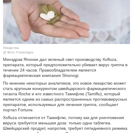
КУЛЬТУРА
НАУКА
СПОРТ
Лекарства
ШОУ-БИЗНЕС
@ Фото: Freeimages
Минздрав Японии дал зеленый свет производству Xofluza,
препарата, который предположительно убивает вирус гриппа в
АВТО И МОТО
течение 24 часов. Правообладателем является
фармацевтическая компания Shionogi.
ЭГОИЗМ
По мнению некоторых аналитиков, это новое лекарство может
стать крупным конкурентом швейцарского фармацевтического
БЛОГ
гиганта Roche и его известного Тамифлю (Tamiflu), который
является одним из самых распространенных противовирусных
препаратов, используемых для лечения гриппа, сообщает
портал Fortune.
Xofluza отличается от Тамифлю, потому как для уничтожения
вируса требуется меньшая доза: только одна таблетка.
Швейцарский продукт, напротив, требует пятидневного режима