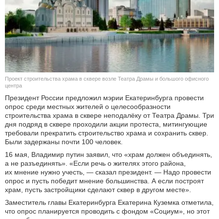
КУЛЬТУРА
НАУКА
СПОРТ
Проект строительства храма в сквере возле Театра Драмы и большого офисного
ШОУ-БИЗНЕС
центра
Президент России предложил мэрии Екатеринбурга провести
опрос среди местных жителей о целесообразности
АВТО И МОТО
строительства храма в сквере неподалёку от Театра Драмы. Три
дня подряд в сквере проходили акции протеста, митингующие
ЭГОИЗМ
требовали прекратить строительство храма и сохранить сквер.
Были задержаны почти 100 человек.
БЛОГ
16 мая, Владимир путин заявил, что «храм должен объединять,
а не разъединять». «Если речь о жителях этого района,
их мнение нужно учесть, — сказал президент. — Надо провести
опрос и пусть победит мнение большинства. А если построят
храм, пусть застройщики сделают сквер в другом месте».
Заместитель главы Екатеринбурга Екатерина Куземка отметила,
что опрос планируется проводить с фондом «Социум», но этот