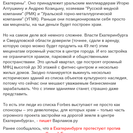
Екатерины". Оно принадлежит уральским миллиардерам Игорю
Алтушкину и Андрею Козицыну, хозяевам "Русской медной
компании" (РМК) и "Уральской горно-металлургической
компании" (УГМК). Раньше они позиционировали себя просто
как меценаты, на чьи деньги будет построен храм.
Но на самом деле всё немного сложнее. Власти Екатеринбурга
и Свердловской области доверили (точнее, сдали в аренду,
которую скоро можно будет продлить на 49 лет) этим
меценатам огромный участок в центре города. И его застройка
не ограничится храмом, парковкой и общественными
пространствами. Это целый квартал, где построят огромный
МФЦ высотой до 30 этажей с фитнес-центром и несколько
жилых домов. Заодно планируется выкинуть несколько
исторических зданий из списка объектов культурного наследия,
потому что сейчас они мешают уважаемым бизнесменам
зарабатывать. Что с этими зданиями станет, страшно даже
представить.
То есть эти люди из списка Forbes выступают не просто как
спонсоры – это девелоперы, для которых храм – только часть
огромного проекта застройки на дорогой земле в центре
Екатеринбурга», -
пишет
Варламов.ру
Ранее сообщалось, что
в Екатеринбурге протестуют против 