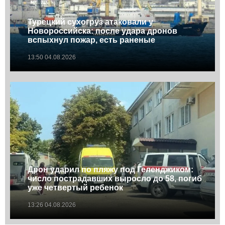
Турецкий сухогруз атаковали у
Новороссийска: после удара дронов
вспыхнул пожар, есть раненые
13:50 04.08.2026
Дрон ударил по пляжу под Геленджиком:
число пострадавших выросло до 58, погиб
уже четвертый ребенок
13:26 04.08.2026