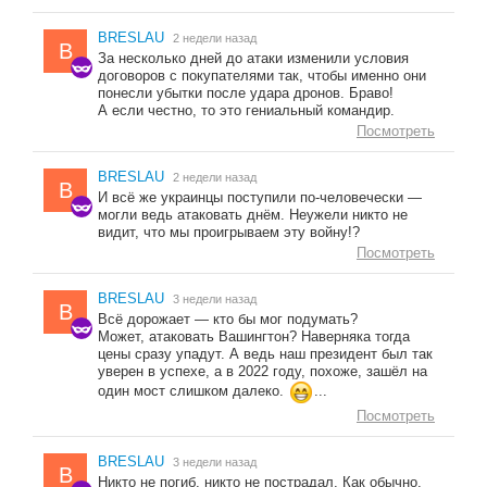
BRESLAU
2 недели назад
B
За несколько дней до атаки изменили условия
договоров с покупателями так, чтобы именно они
понесли убытки после удара дронов. Браво!
А если честно, то это гениальный командир.
Посмотреть
BRESLAU
2 недели назад
B
И всё же украинцы поступили по-человечески —
могли ведь атаковать днём. Неужели никто не
видит, что мы проигрываем эту войну!?
Посмотреть
BRESLAU
3 недели назад
B
Всё дорожает — кто бы мог подумать?
Может, атаковать Вашингтон? Наверняка тогда
цены сразу упадут. А ведь наш президент был так
уверен в успехе, а в 2022 году, похоже, зашёл на
один мост слишком далеко.
...
Посмотреть
BRESLAU
3 недели назад
B
Никто не погиб, никто не пострадал. Как обычно.