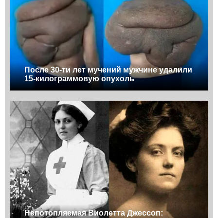
После 30-ти лет мучений мужчине удалили
15-килограммовую опухоль
Непотопляемая Виолетта Джессоп: