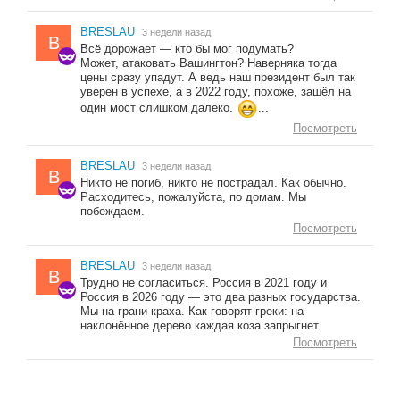
BRESLAU
3 недели назад
B
Всё дорожает — кто бы мог подумать?
Может, атаковать Вашингтон? Наверняка тогда
цены сразу упадут. А ведь наш президент был так
уверен в успехе, а в 2022 году, похоже, зашёл на
один мост слишком далеко.
...
Посмотреть
BRESLAU
3 недели назад
B
Никто не погиб, никто не пострадал. Как обычно.
Расходитесь, пожалуйста, по домам. Мы
побеждаем.
Посмотреть
BRESLAU
3 недели назад
B
Трудно не согласиться. Россия в 2021 году и
Россия в 2026 году — это два разных государства.
Мы на грани краха. Как говорят греки: на
наклонённое дерево каждая коза запрыгнет.
Посмотреть