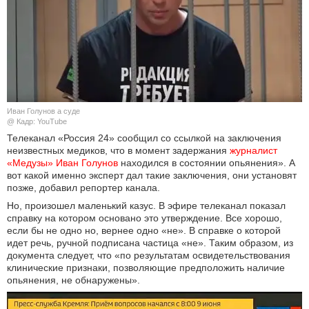
КУЛЬТУРА
НАУКА
СПОРТ
Иван Голунов а суде
ШОУ-БИЗНЕС
@ Кадр: YouTube
Телеканал «Россия 24» сообщил со ссылкой на заключения
неизвестных медиков, что в момент задержания
журналист 
АВТО И МОТО
«Медузы» Иван Голунов
находился в состоянии опьянения». А
вот какой именно эксперт дал такие заключения, они установят
ЭГОИЗМ
позже, добавил репортер канала.
Но, произошел маленький казус. В эфире телеканал показал
БЛОГ
справку на котором основано это утверждение. Все хорошо,
если бы не одно но, вернее одно «не». В справке о которой
идет речь, ручной подписана частица «не». Таким образом, из
документа следует, что «по результатам освидетельствования
клинические признаки, позволяющие предположить наличие
опьянения, не обнаружены».