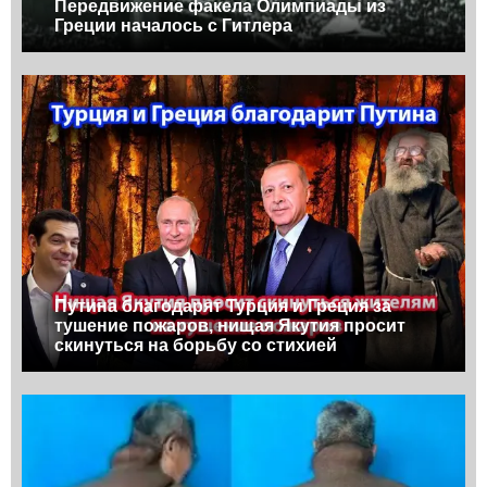
Передвижение факела Олимпиады из
Греции началось с Гитлера
Путина благодарят Турция и Греция за
тушение пожаров, нищая Якутия просит
скинуться на борьбу со стихией