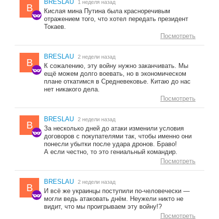
BRESLAU
1 неделя назад
B
Кислая мина Путина была красноречивым
отражением того, что хотел передать президент
Токаев.
Посмотреть
BRESLAU
2 недели назад
B
К сожалению, эту войну нужно заканчивать. Мы
ещё можем долго воевать, но в экономическом
плане откатимся в Средневековье. Китаю до нас
нет никакого дела.
Посмотреть
BRESLAU
2 недели назад
B
За несколько дней до атаки изменили условия
договоров с покупателями так, чтобы именно они
понесли убытки после удара дронов. Браво!
А если честно, то это гениальный командир.
Посмотреть
BRESLAU
2 недели назад
B
И всё же украинцы поступили по-человечески —
могли ведь атаковать днём. Неужели никто не
видит, что мы проигрываем эту войну!?
Посмотреть