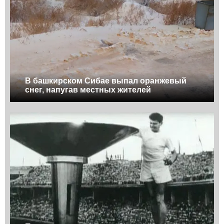
В башкирском Сибае выпал оранжевый
снег, напугав местных жителей