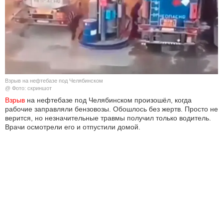
КУЛЬТУРА
НАУКА
СПОРТ
Взрыв на нефтебазе под Челябинском
ШОУ-БИЗНЕС
@ Фото: скриншот
Взрыв
на нефтебазе под Челябинском произошёл, когда
рабочие заправляли бензовозы. Обошлось без жертв. Просто не
АВТО И МОТО
верится, но незначительные травмы получил только водитель.
Врачи осмотрели его и отпустили домой.
ЭГОИЗМ
БЛОГ