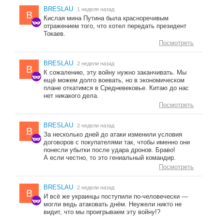
BRESLAU
1 неделя назад
B
Кислая мина Путина была красноречивым
отражением того, что хотел передать президент
Токаев.
Посмотреть
BRESLAU
2 недели назад
B
К сожалению, эту войну нужно заканчивать. Мы
ещё можем долго воевать, но в экономическом
плане откатимся в Средневековье. Китаю до нас
нет никакого дела.
Посмотреть
BRESLAU
2 недели назад
B
За несколько дней до атаки изменили условия
договоров с покупателями так, чтобы именно они
понесли убытки после удара дронов. Браво!
А если честно, то это гениальный командир.
Посмотреть
BRESLAU
2 недели назад
B
И всё же украинцы поступили по-человечески —
могли ведь атаковать днём. Неужели никто не
видит, что мы проигрываем эту войну!?