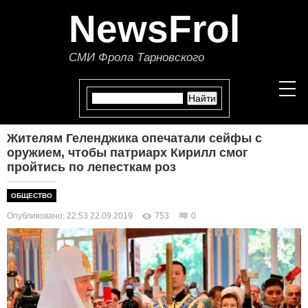
NewsFrol
СМИ Фрола Тарновского
Жителям Геленджика опечатали сейфы с
НОВОСТИ
оружием, чтобы патриарх Кирилл смог
пройтись по лепесткам роз
СТАТЬИ
ОБЩЕСТВО
ПОЛИТИКА
Опубликовано: 22:53 22.09.2019
753
0
ЭКОНОМИКА
В МИРЕ
ОБЩЕСТВО