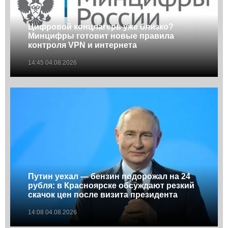
Цифровой концлагерь уже близко?
Минцифры готовит новые правила
контроля VPN и интернета
14:45 04.08.2026
Путин уехал — бензин подорожал на 24
рубля: в Красноярске обсуждают резкий
скачок цен после визита президента
14:08 04.08.2026