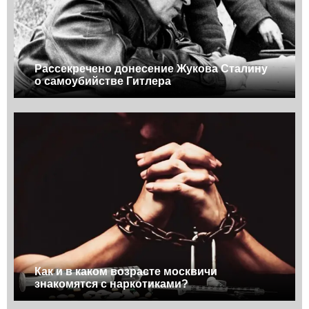
Рассекречено донесение Жукова Сталину
о самоубийстве Гитлера
Как и в каком возрасте москвичи
знакомятся с наркотиками?