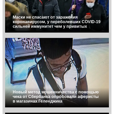
Маски не спасают от заражения
коронавирусом, у переболевших COVID-19
сильней иммунитет чем у привитых
Новый метод мошенничества с помощью
чека от Сбербанка опробовали аферисты
в магазинах Геленджика