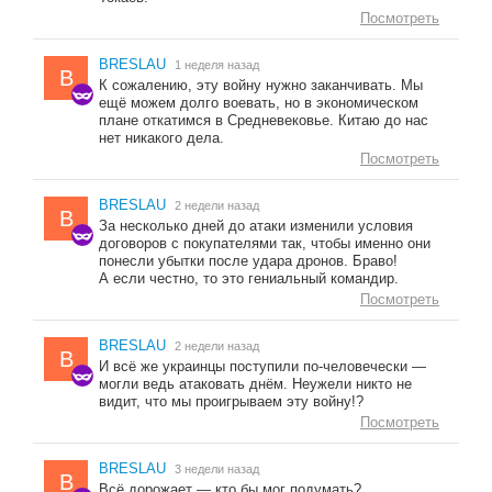
Посмотреть
BRESLAU
1 неделя назад
B
К сожалению, эту войну нужно заканчивать. Мы
ещё можем долго воевать, но в экономическом
плане откатимся в Средневековье. Китаю до нас
нет никакого дела.
Посмотреть
BRESLAU
2 недели назад
B
За несколько дней до атаки изменили условия
договоров с покупателями так, чтобы именно они
понесли убытки после удара дронов. Браво!
А если честно, то это гениальный командир.
Посмотреть
BRESLAU
2 недели назад
B
И всё же украинцы поступили по-человечески —
могли ведь атаковать днём. Неужели никто не
видит, что мы проигрываем эту войну!?
Посмотреть
BRESLAU
3 недели назад
B
Всё дорожает — кто бы мог подумать?