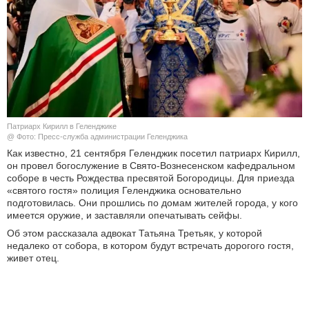
КУЛЬТУРА
НАУКА
СПОРТ
ШОУ-БИЗНЕС
Патриарх Кирилл в Геленджике
@ Фото: Пресс-служба администрации Геленджика
АВТО И МОТО
Как известно, 21 сентября Геленджик посетил патриарх Кирилл,
он провел богослужение в Свято-Вознесенском кафедральном
соборе в честь Рождества пресвятой Богородицы. Для приезда
ЭГОИЗМ
«святого гостя» полиция Геленджика основательно
подготовилась. Они прошлись по домам жителей города, у кого
БЛОГ
имеется оружие, и заставляли опечатывать сейфы.
Об этом рассказала адвокат Татьяна Третьяк, у которой
недалеко от собора, в котором будут встречать дорогого гостя,
живет отец.