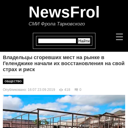
NewsFrol
СМИ Фрола Тарновского
Владельцы сгоревших мест на рынке в
НОВОСТИ
Геленджике начали их восстановления на свой
страх и риск
СТАТЬИ
ОБЩЕСТВО
ПОЛИТИКА
Опубликовано: 16:07 23.09.2019
418
0
ЭКОНОМИКА
В МИРЕ
ОБЩЕСТВО