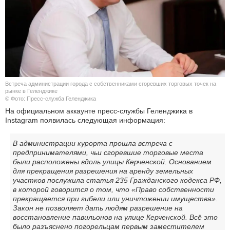
Встреча администрации города с собственниками сгоревших торговых точек на
рынке в Геленджике
© Фото: Пресс-служба Геленджика
На официальном аккаунте пресс-службы Геленджика в
Instagram появилась следующая информация:
В администрации курорта прошла встреча с
предпринимателями, чьи сгоревшие торговые места
были расположены вдоль улицы Керченской. Основанием
для прекращения разрешения на аренду земельных
участков послужила статья 235 Гражданского кодекса РФ,
в которой говорится о том, что «Право собственности
прекращается при гибели или уничтожении имущества».
Закон не позволяет дать людям разрешение на
восстановление павильонов на улице Керченской. Всё это
было разъяснено погорельцам первым заместителем