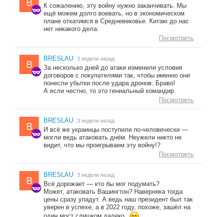
B
К сожалению, эту войну нужно заканчивать. Мы
ещё можем долго воевать, но в экономическом
плане откатимся в Средневековье. Китаю до нас
нет никакого дела.
Посмотреть
BRESLAU
3 недели назад
B
За несколько дней до атаки изменили условия
договоров с покупателями так, чтобы именно они
понесли убытки после удара дронов. Браво!
А если честно, то это гениальный командир.
Посмотреть
BRESLAU
3 недели назад
B
И всё же украинцы поступили по-человечески —
могли ведь атаковать днём. Неужели никто не
видит, что мы проигрываем эту войну!?
Посмотреть
BRESLAU
3 недели назад
B
Всё дорожает — кто бы мог подумать?
Может, атаковать Вашингтон? Наверняка тогда
цены сразу упадут. А ведь наш президент был так
уверен в успехе, а в 2022 году, похоже, зашёл на
один мост слишком далеко.
...