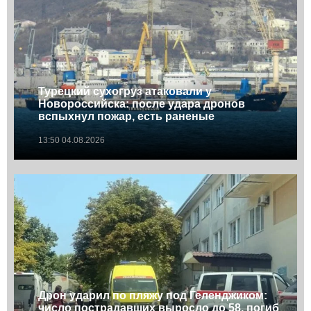
Турецкий сухогруз атаковали у
Новороссийска: после удара дронов
вспыхнул пожар, есть раненые
13:50 04.08.2026
Дрон ударил по пляжу под Геленджиком:
число пострадавших выросло до 58, погиб