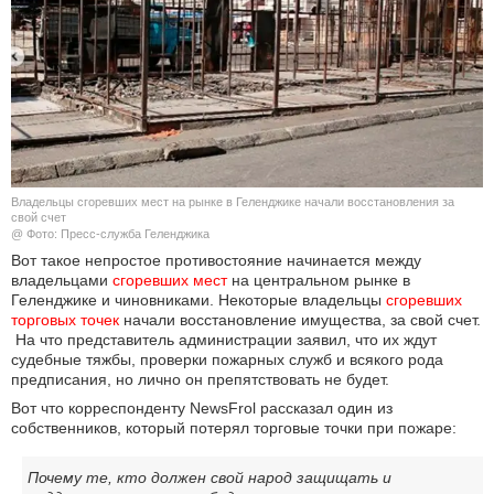
КУЛЬТУРА
НАУКА
СПОРТ
ШОУ-БИЗНЕС
Владельцы сгоревших мест на рынке в Геленджике начали восстановления за
свой счет
@ Фото: Пресс-служба Геленджика
АВТО И МОТО
Вот такое непростое противостояние начинается между
владельцами
сгоревших мест
на центральном рынке в
ЭГОИЗМ
Геленджике и чиновниками. Некоторые владельцы
сгоревших 
торговых точек
начали восстановление имущества, за свой счет.
На что представитель администрации заявил, что их ждут
БЛОГ
судебные тяжбы, проверки пожарных служб и всякого рода
предписания, но лично он препятствовать не будет.
Вот что корреспонденту NewsFrol рассказал один из
собственников, который потерял торговые точки при пожаре:
Почему те, кто должен свой народ защищать и