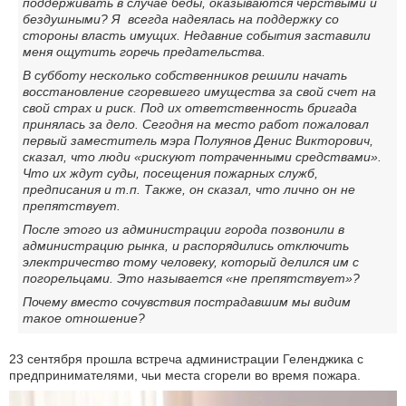
поддерживать в случае беды, оказываются черствыми и
бездушными? Я всегда надеялась на поддержку со
стороны власть имущих. Недавние события заставили
меня ощутить горечь предательства.
В субботу несколько собственников решили начать
восстановление сгоревшего имущества за свой счет на
свой страх и риск. Под их ответственность бригада
принялась за дело. Сегодня на место работ пожаловал
первый заместитель мэра Полуянов Денис Викторович,
сказал, что люди «рискуют потраченными средствами».
Что их ждут суды, посещения пожарных служб,
предписания и т.п. Также, он сказал, что лично он не
препятствует.
После этого из администрации города позвонили в
администрацию рынка, и распорядились отключить
электричество тому человеку, который делился им с
погорельцами. Это называется «не препятствует»?
Почему вместо сочувствия пострадавшим мы видим
такое отношение?
23 сентября прошла встреча администрации Геленджика с
предпринимателями, чьи места сгорели во время пожара.