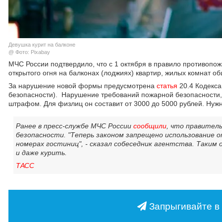
Девушка курит на балконе
@ Фото: Pixabay
МЧС России подтвердило, что с 1 октября в правило противопо
открытого огня на балконах (лоджиях) квартир, жилых комнат о
За нарушение новой формы предусмотрена
статья
20.4 Кодекс
безопасности). Нарушение требований пожарной безопасности, 
штрафом. Для физлиц он составит от 3000 до 5000 рублей. Нужн
Ранее в пресс-службе МЧС России
сообщили
, что правител
безопасности. "Теперь законом запрещено использование 
номерах гостиниц", - сказал собеседник агентства. Таким
и даже курить.
ТАСС
Запрыгивайте в 