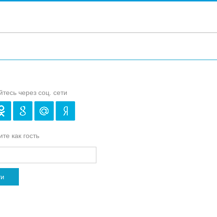
йтесь через соц. сети
те как гость
ти