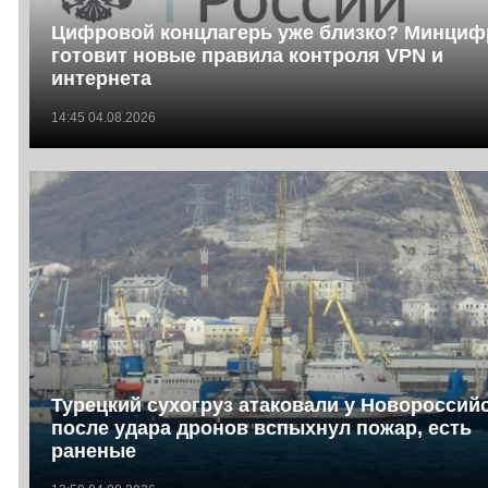
Цифровой концлагерь уже близко? Минци
готовит новые правила контроля VPN и
интернета
14:45 04.08.2026
Турецкий сухогруз атаковали у Новороссийс
после удара дронов вспыхнул пожар, есть
раненые