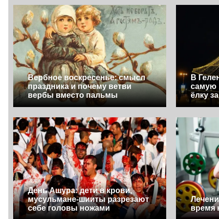
Вербное воскресенье: смысл
В Геле
праздника и почему ветви
самую
вербы вместо пальмы
ёлку з
День Ашура: дети в крови,
мусульмане-шииты разрезают
Лечени
себе головы ножами
время 