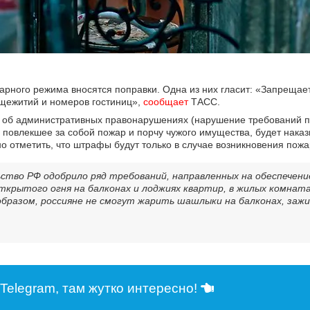
жарного режима вносятся поправки. Одна из них гласит: «Запрещае
бщежитий и номеров гостиниц»,
cообщает
ТАСС.
а об административных правонарушениях (нарушение требований 
повлекшее за собой пожар и порчу чужого имущества, будет нака
о отметить, что штрафы будут только в случае возникновения пожа
ьство РФ одобрило ряд требований, направленных на обеспечен
открытого огня на балконах и лоджиях квартир, в жилых комна
 образом, россияне не смогут жарить шашлыки на балконах, заж
Telegram, там жутко интересно!