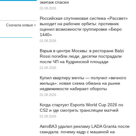
экипаж спасен
01.08.2026
Российская спутниковая система «Рассвет»
выходит на рабочие орбиты: противник
Сначала новые
оценил возможности группировки «Бюро
1440»
01.08.2026
Взрыв в центре Москвы: в ресторане Balzi
Rossi погибли люди, десятки пострадали
после ЧП на Кудринской площади
01.08.2026
Купил квартиру мечты — получил «вечного
жильца»: новая схема обмана на рынке
недвижимости набирает обороты
01.08.2026
Когда стартует Esports World Cup 2026 по
CS2 и где смотреть трансляции матчей
01.08.2026
АвтоВАЗ удалил рекламу LADA Granta после
скандала: почему кадр с машиной на