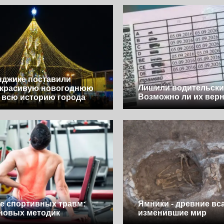
нджике поставили
Лишили водительски
 красивую новогоднюю
Возможно ли их вер
а всю историю города
е спортивных травм:
Ямники - древние вс
новых методик
изменившие мир