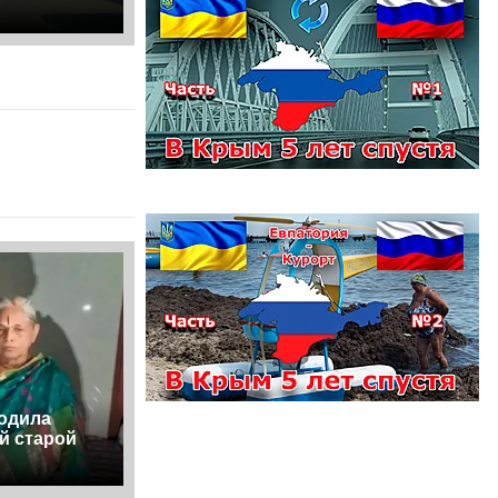
родила
й старой