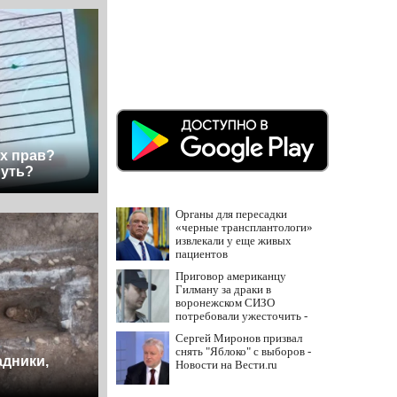
х прав?
нуть?
Органы для пересадки
«черные трансплантологи»
извлекали у еще живых
пациентов
Приговор американцу
Гилману за драки в
воронежском СИЗО
потребовали ужесточить -
Новости на Вести.ru
Сергей Миронов призвал
снять "Яблоко" с выборов -
адники,
Новости на Вести.ru