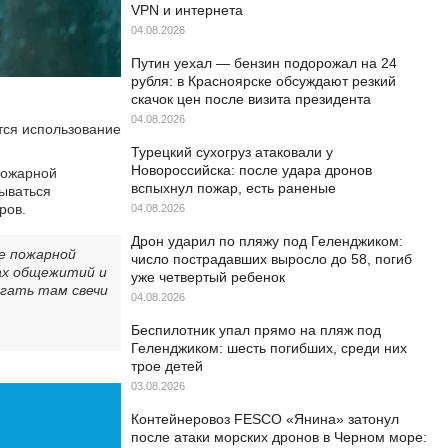
VPN и интернета
04.08.2026
Путин уехал — бензин подорожал на 24
рубля: в Красноярске обсуждают резкий
скачок цен после визита президента
04.08.2026
тся использование
Турецкий сухогруз атаковали у
Новороссийска: после удара дронов
пожарной
вспыхнул пожар, есть раненые
зываться
ров.
04.08.2026
Дрон ударил по пляжу под Геленджиком:
ие пожарной
число пострадавших выросло до 58, погиб
тах общежитий и
уже четвертый ребенок
игать там свечи
04.08.2026
Беспилотник упал прямо на пляж под
Геленджиком: шесть погибших, среди них
трое детей
03.08.2026
Контейнеровоз FESCO «Янина» затонул
после атаки морских дронов в Черном море: