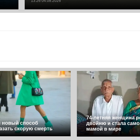
13:26 04.08.2026
74-летняя женщина 
 новый способ
двойню и стала само
азать скорую смерть
мамой в мире