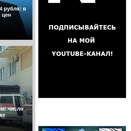
4 рубля: в
 цен
ом: число
же