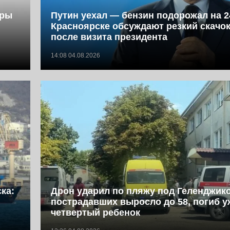
фры
Путин уехал — бензин подорожал на 2
Красноярске обсуждают резкий скачок
после визита президента
14:08 04.08.2026
ка:
Дрон ударил по пляжу под Геленджик
пострадавших выросло до 58, погиб у
четвертый ребенок