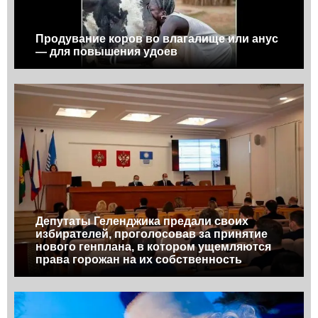
Продувание коров во влагалище или анус
— для повышения удоев
Депутаты Геленджика предали своих
избирателей, проголосовав за принятие
нового генплана, в котором ущемляются
права горожан на их собственность