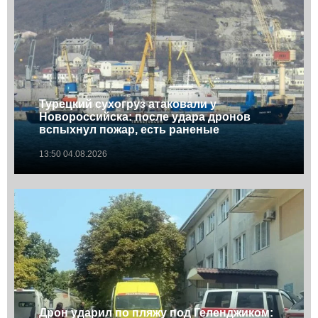
Турецкий сухогруз атаковали у
Новороссийска: после удара дронов
вспыхнул пожар, есть раненые
13:50 04.08.2026
Дрон ударил по пляжу под Геленджиком: