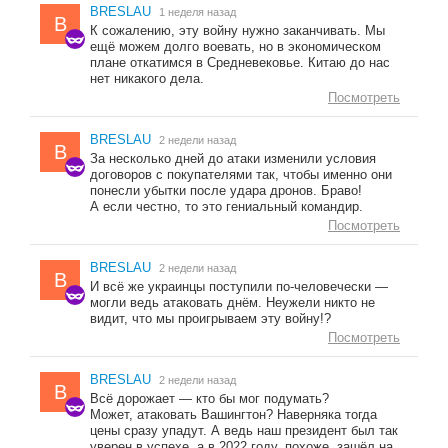
BRESLAU
1 неделя назад
B
К сожалению, эту войну нужно заканчивать. Мы
ещё можем долго воевать, но в экономическом
плане откатимся в Средневековье. Китаю до нас
нет никакого дела.
Посмотреть
BRESLAU
2 недели назад
B
За несколько дней до атаки изменили условия
договоров с покупателями так, чтобы именно они
понесли убытки после удара дронов. Браво!
А если честно, то это гениальный командир.
Посмотреть
BRESLAU
2 недели назад
B
И всё же украинцы поступили по-человечески —
могли ведь атаковать днём. Неужели никто не
видит, что мы проигрываем эту войну!?
Посмотреть
BRESLAU
2 недели назад
B
Всё дорожает — кто бы мог подумать?
Может, атаковать Вашингтон? Наверняка тогда
цены сразу упадут. А ведь наш президент был так
уверен в успехе, а в 2022 году, похоже, зашёл на