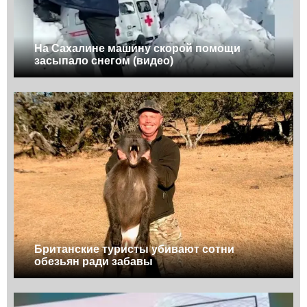
На Сахалине машину скорой помощи
засыпало снегом (видео)
Британские туристы убивают сотни
обезьян ради забавы