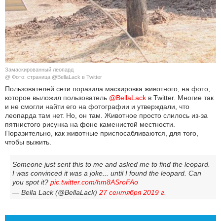
КУЛЬТУРА
НАУКА
СПОРТ
Замаскированный леопард
@ Фото: страница @BellaLack в Twitter
ШОУ-БИЗНЕС
Пользователей сети поразила маскировка животного, на фото,
которое выложил пользователь
@BellaLack
в Twitter. Многие так
и не смогли найти его на фотографии и утверждали, что
АВТО И МОТО
леопарда там нет. Но, он там. Животное просто слилось из-за
пятнистого рисунка на фоне каменистой местности.
ЭГОИЗМ
Поразительно, как животные приспосабливаются, для того,
чтобы выжить.
БЛОГ
Someone just sent this to me and asked me to find the leopard.
I was convinced it was a joke... until I found the leopard. Can
you spot it?
pic.twitter.com/hm8ASroFAo
— Bella Lack (@BellaLack)
27 сентября 2019 г.