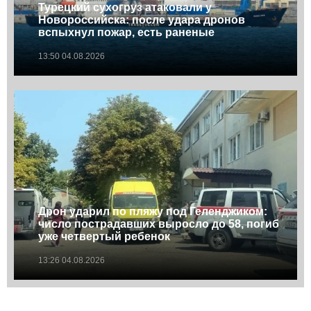
Турецкий сухогруз атаковали у
Новороссийска: после удара дронов
вспыхнул пожар, есть раненые
13:50 04.08.2026
Дрон ударил по пляжу под Геленджиком:
число пострадавших выросло до 58, погиб
уже четвертый ребенок
13:26 04.08.2026