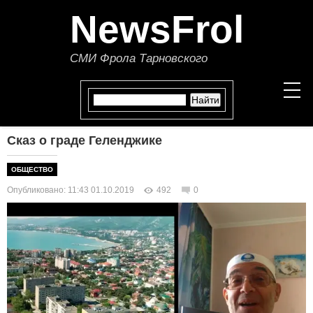
NewsFrol
СМИ Фрола Тарновского
Сказ о граде Геленджике
НОВОСТИ
ОБЩЕСТВО
СТАТЬИ
Опубликовано: 11:43 01.10.2019
492
0
ПОЛИТИКА
ЭКОНОМИКА
В МИРЕ
ОБЩЕСТВО