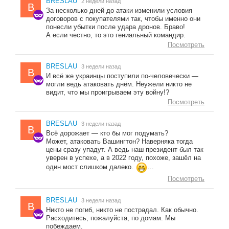
BRESLAU
2 недели назад
B
За несколько дней до атаки изменили условия
договоров с покупателями так, чтобы именно они
понесли убытки после удара дронов. Браво!
А если честно, то это гениальный командир.
Посмотреть
BRESLAU
3 недели назад
B
И всё же украинцы поступили по-человечески —
могли ведь атаковать днём. Неужели никто не
видит, что мы проигрываем эту войну!?
Посмотреть
BRESLAU
3 недели назад
B
Всё дорожает — кто бы мог подумать?
Может, атаковать Вашингтон? Наверняка тогда
цены сразу упадут. А ведь наш президент был так
уверен в успехе, а в 2022 году, похоже, зашёл на
один мост слишком далеко.
...
Посмотреть
BRESLAU
3 недели назад
B
Никто не погиб, никто не пострадал. Как обычно.
Расходитесь, пожалуйста, по домам. Мы
побеждаем.