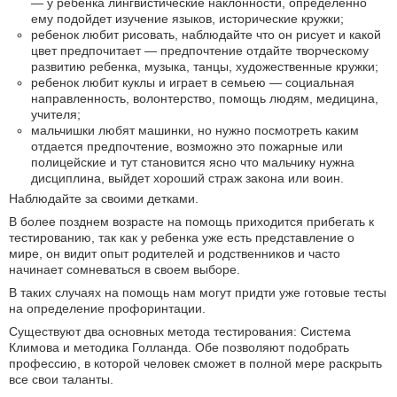
— у ребенка лингвистические наклонности, определенно
ему подойдет изучение языков, исторические кружки;
ребенок любит рисовать, наблюдайте что он рисует и какой
цвет предпочитает — предпочтение отдайте творческому
развитию ребенка, музыка, танцы, художественные кружки;
ребенок любит куклы и играет в семьею — социальная
направленность, волонтерство, помощь людям, медицина,
учителя;
мальчишки любят машинки, но нужно посмотреть каким
отдается предпочтение, возможно это пожарные или
полицейские и тут становится ясно что мальчику нужна
дисциплина, выйдет хороший страж закона или воин.
Наблюдайте за своими детками.
В более позднем возрасте на помощь приходится прибегать к
тестированию, так как у ребенка уже есть представление о
мире, он видит опыт родителей и родственников и часто
начинает сомневаться в своем выборе.
В таких случаях на помощь нам могут придти уже готовые тесты
на определение профоринтации.
Существуют два основных метода тестирования: Система
Климова и методика Голланда. Обе позволяют подобрать
профессию, в которой человек сможет в полной мере раскрыть
все свои таланты.