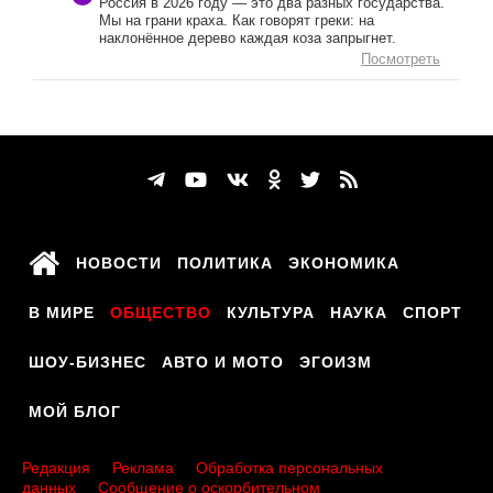
Россия в 2026 году — это два разных государства.
Мы на грани краха. Как говорят греки: на
наклонённое дерево каждая коза запрыгнет.
Посмотреть
НОВОСТИ
ПОЛИТИКА
ЭКОНОМИКА
В МИРЕ
ОБЩЕСТВО
КУЛЬТУРА
НАУКА
СПОРТ
ШОУ-БИЗНЕС
АВТО И МОТО
ЭГОИЗМ
МОЙ БЛОГ
Редакция
Реклама
Обработка персональных
данных
Сообщение о оскорбительном