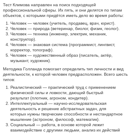
Тест Климова направлен на поиск подходящей
профессиональной сферы. Их пять, и они делятся по типам
объектов, с которыми придётся иметь дело во время работы:
Человек — человек (учитель, продавец, врач, юрист).
Человек — природа (ветеринар, биолог, физик, геолог).
Человек — техника (инженер, электрик, механик,
конструктор).
Человек — знаковая система (программист, лингвист,
корректор, топограф).
Человек — художественный образ (писатель, актёр,
музыкант, художник).
Методика Голланда помогает определить тип личности и вид
деятельности, к которой человек предрасположен. Всего шесть
типов:
Реалистический — практический труд с применением
физической силы и ловкости, дающий быстрый
результат (плотник, агроном, кондитер).
Интеллектуальный — научно-исследовательская
деятельность и решение абстрактных задач, для
которых нужны творческие способности и нестандартное
мышление (астроном, философ, математик).
Социальный — работа, в основе которой лежит
взаимодействие с другими людьми, анализ их действий