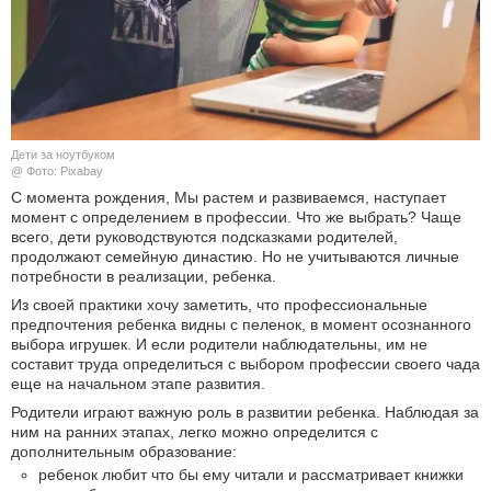
КУЛЬТУРА
НАУКА
СПОРТ
Дети за ноутбуком
@ Фото: Pixabay
ШОУ-БИЗНЕС
С момента рождения, Мы растем и развиваемся, наступает
момент с определением в профессии. Что же выбрать? Чаще
всего, дети руководствуются подсказками родителей,
АВТО И МОТО
продолжают семейную династию. Но не учитываются личные
потребности в реализации, ребенка.
ЭГОИЗМ
Из своей практики хочу заметить, что профессиональные
предпочтения ребенка видны с пеленок, в момент осознанного
БЛОГ
выбора игрушек. И если родители наблюдательны, им не
составит труда определиться с выбором профессии своего чада
еще на начальном этапе развития.
Родители играют важную роль в развитии ребенка. Наблюдая за
ним на ранних этапах, легко можно определится с
дополнительным образование:
ребенок любит что бы ему читали и рассматривает книжки