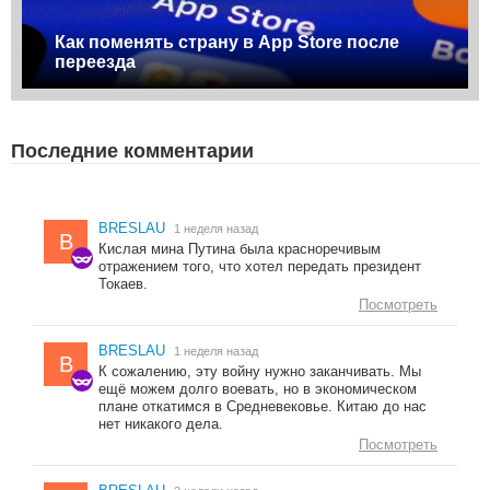
Как поменять страну в App Store после
переезда
Последние комментарии
BRESLAU
1 неделя назад
B
Кислая мина Путина была красноречивым
отражением того, что хотел передать президент
Токаев.
Посмотреть
BRESLAU
1 неделя назад
B
К сожалению, эту войну нужно заканчивать. Мы
ещё можем долго воевать, но в экономическом
плане откатимся в Средневековье. Китаю до нас
нет никакого дела.
Посмотреть