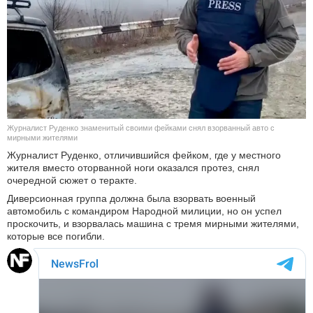
КУЛЬТУРА
НАУКА
СПОРТ
ШОУ-БИЗНЕС
Журналист Руденко знаменитый своими фейками снял взорванный авто с
мирными жителями
АВТО И МОТО
Журналист Руденко, отличившийся фейком, где у местного
жителя вместо оторванной ноги оказался протез, снял
очередной сюжет о теракте.
ЭГОИЗМ
Диверсионная группа должна была взорвать военный
автомобиль с командиром Народной милиции, но он успел
БЛОГ
проскочить, и взорвалась машина с тремя мирными жителями,
которые все погибли.