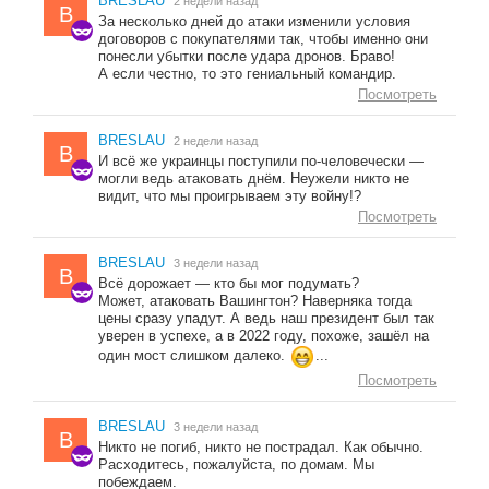
BRESLAU
2 недели назад
B
За несколько дней до атаки изменили условия
договоров с покупателями так, чтобы именно они
понесли убытки после удара дронов. Браво!
А если честно, то это гениальный командир.
Посмотреть
BRESLAU
2 недели назад
B
И всё же украинцы поступили по-человечески —
могли ведь атаковать днём. Неужели никто не
видит, что мы проигрываем эту войну!?
Посмотреть
BRESLAU
3 недели назад
B
Всё дорожает — кто бы мог подумать?
Может, атаковать Вашингтон? Наверняка тогда
цены сразу упадут. А ведь наш президент был так
уверен в успехе, а в 2022 году, похоже, зашёл на
один мост слишком далеко.
...
Посмотреть
BRESLAU
3 недели назад
B
Никто не погиб, никто не пострадал. Как обычно.
Расходитесь, пожалуйста, по домам. Мы
побеждаем.