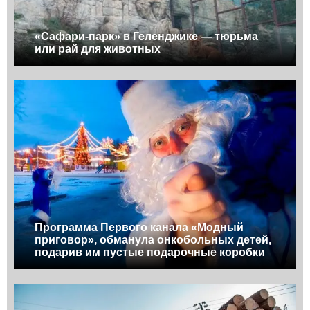
«Сафари-парк» в Геленджике — тюрьма
или рай для животных
Программа Первого канала «Модный
приговор», обманула онкобольных детей,
подарив им пустые подарочные коробки