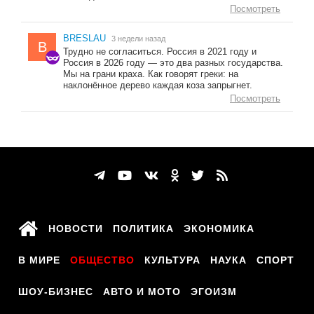
Посмотреть
BRESLAU
3 недели назад
B
Трудно не согласиться. Россия в 2021 году и
Россия в 2026 году — это два разных государства.
Мы на грани краха. Как говорят греки: на
наклонённое дерево каждая коза запрыгнет.
Посмотреть
НОВОСТИ
ПОЛИТИКА
ЭКОНОМИКА
В МИРЕ
ОБЩЕСТВО
КУЛЬТУРА
НАУКА
СПОРТ
ШОУ-БИЗНЕС
АВТО И МОТО
ЭГОИЗМ