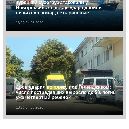
Турецкий сухогруз атаковали у
Новороссийска: после удара дронов
вспыхнул пожар, есть раненые
13:50 04.08.2026
Дрон ударил по пляжу под Геленджиком:
число пострадавших выросло до 58, погиб
уже четвертый ребенок
13:26 04.08.2026