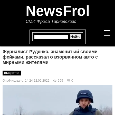
NewsFrol
СМИ Фрола Тарновского
Журналист Руденко, знаменитый своими
НОВОСТИ
фейками, рассказал о взорванном авто с
мирными жителями
СТАТЬИ
ОБЩЕСТВО
ПОЛИТИКА
Опубликовано: 14:24 22.02.2022
655
0
ЭКОНОМИКА
В МИРЕ
ОБЩЕСТВО