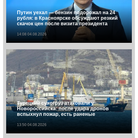
Путин уехал — бензин подорожал на 24
рубля: в Красноярске обсуждают резкий
скачок цен после визита президента
14:08 04.08.2026
Турецкий сухогруз атаковали у
Новороссийска: после удара дронов
вспыхнул пожар, есть раненые
13:50 04.08.2026