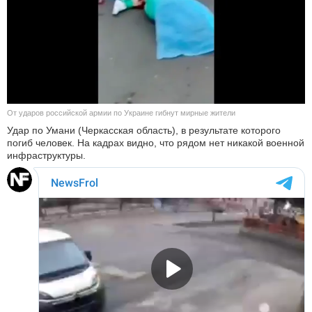
КУЛЬТУРА
НАУКА
СПОРТ
От ударов российской армии по Украине гибнут мирные жители
ШОУ-БИЗНЕС
Удар по Умани (Черкасская область), в результате которого
погиб человек. На кадрах видно, что рядом нет никакой военной
АВТО И МОТО
инфраструктуры.
ЭГОИЗМ
БЛОГ