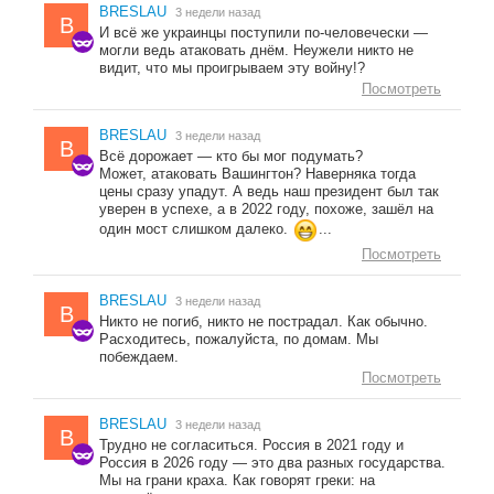
BRESLAU
3 недели назад
B
И всё же украинцы поступили по-человечески —
могли ведь атаковать днём. Неужели никто не
видит, что мы проигрываем эту войну!?
Посмотреть
BRESLAU
3 недели назад
B
Всё дорожает — кто бы мог подумать?
Может, атаковать Вашингтон? Наверняка тогда
цены сразу упадут. А ведь наш президент был так
уверен в успехе, а в 2022 году, похоже, зашёл на
один мост слишком далеко.
...
Посмотреть
BRESLAU
3 недели назад
B
Никто не погиб, никто не пострадал. Как обычно.
Расходитесь, пожалуйста, по домам. Мы
побеждаем.
Посмотреть
BRESLAU
3 недели назад
B
Трудно не согласиться. Россия в 2021 году и
Россия в 2026 году — это два разных государства.
Мы на грани краха. Как говорят греки: на