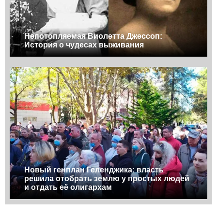
Непотопляемая Виолетта Джессоп:
История о чудесах выживания
Новый генплан Геленджика: власть
решила отобрать землю у простых людей
и отдать её олигархам