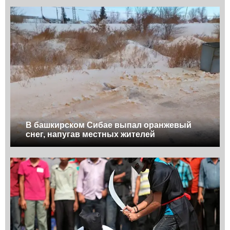
В башкирском Сибае выпал оранжевый
снег, напугав местных жителей