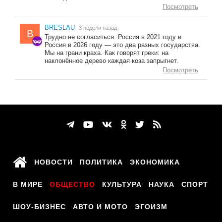
Посмотреть
BRESLAU
3 недели назад
B
Трудно не согласиться. Россия в 2021 году и
Россия в 2026 году — это два разных государства.
Мы на грани краха. Как говорят греки: на
наклонённое дерево каждая коза запрыгнет.
Посмотреть
НОВОСТИ
ПОЛИТИКА
ЭКОНОМИКА
В МИРЕ
ОБЩЕСТВО
КУЛЬТУРА
НАУКА
СПОРТ
ШОУ-БИЗНЕС
АВТО И МОТО
ЭГОИЗМ