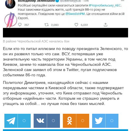
КУЛЬТУРА
НАУКА
СПОРТ
В районе Чернобыльской АЭС начались бои
Если кто-то питал иллюзии по поводу президента Зеленского, то
ШОУ-БИЗНЕС
он их развеял только что сам. ВСУ, потерявшая уже
значительную часть территории Украины, в том числе под
АВТО И МОТО
Киевом, зачем-то навязала бои на Чернобыльской АЭС.
Зеленской сам заявил об этом в Twitter, пугая подписчиков
событиями 86-го года.
ЭГОИЗМ
Политолог Димитриев, находящийся сейчас с нашими
передовыми частями в Киевской области, также подтверждает
БЛОГ
эту информацию, уточняя, что Киев отправил под Чернобыль
отборные «идейные» части. Которым не страшно умереть и
утащить за собой... но лучше пока без таких мыслей.