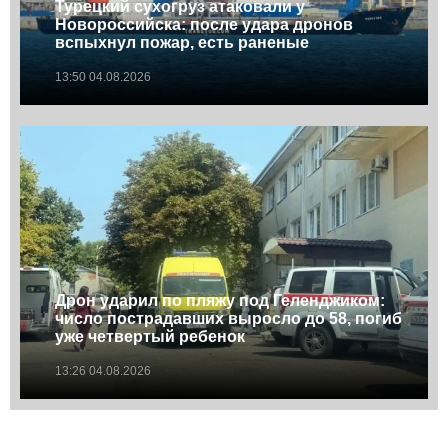
Турецкий сухогруз атаковали у
Новороссийска: после удара дронов
вспыхнул пожар, есть раненые
13:50 04.08.2026
Дрон ударил по пляжу под Геленджиком:
число пострадавших выросло до 58, погиб
уже четвертый ребенок
13:26 04.08.2026