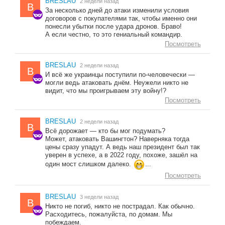
BRESLAU
2 недели назад
B
За несколько дней до атаки изменили условия
договоров с покупателями так, чтобы именно они
понесли убытки после удара дронов. Браво!
А если честно, то это гениальный командир.
Посмотреть
BRESLAU
2 недели назад
B
И всё же украинцы поступили по-человечески —
могли ведь атаковать днём. Неужели никто не
видит, что мы проигрываем эту войну!?
Посмотреть
BRESLAU
2 недели назад
B
Всё дорожает — кто бы мог подумать?
Может, атаковать Вашингтон? Наверняка тогда
цены сразу упадут. А ведь наш президент был так
уверен в успехе, а в 2022 году, похоже, зашёл на
один мост слишком далеко.
...
Посмотреть
BRESLAU
3 недели назад
B
Никто не погиб, никто не пострадал. Как обычно.
Расходитесь, пожалуйста, по домам. Мы
побеждаем.