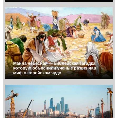
Манна небесная — библейская загадка,
которую объяснили ученые развенчав
миф о еврейском чуде