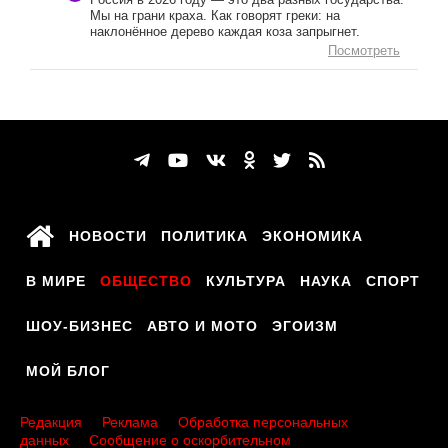
Мы на грани краха. Как говорят греки: на
наклонённое дерево каждая коза запрыгнет.
Посмотреть
НОВОСТИ
ПОЛИТИКА
ЭКОНОМИКА
В МИРЕ
ОБЩЕСТВО
КУЛЬТУРА
НАУКА
СПОРТ
ШОУ-БИЗНЕС
АВТО И МОТО
ЭГОИЗМ
МОЙ БЛОГ
Редакция
Реклама
Обработка персональных
данных
Сообщение о оскорбительном