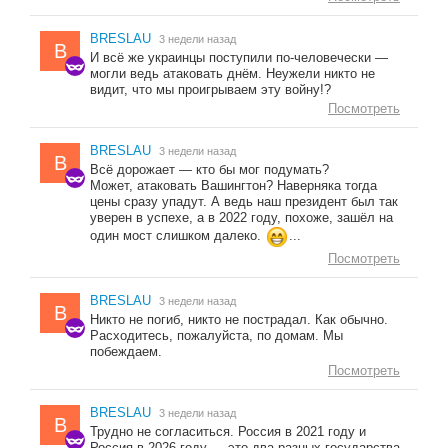
BRESLAU
3 недели назад
B
И всё же украинцы поступили по-человечески —
могли ведь атаковать днём. Неужели никто не
видит, что мы проигрываем эту войну!?
Посмотреть
BRESLAU
3 недели назад
B
Всё дорожает — кто бы мог подумать?
Может, атаковать Вашингтон? Наверняка тогда
цены сразу упадут. А ведь наш президент был так
уверен в успехе, а в 2022 году, похоже, зашёл на
один мост слишком далеко.
...
Посмотреть
BRESLAU
3 недели назад
B
Никто не погиб, никто не пострадал. Как обычно.
Расходитесь, пожалуйста, по домам. Мы
побеждаем.
Посмотреть
BRESLAU
3 недели назад
B
Трудно не согласиться. Россия в 2021 году и
Россия в 2026 году — это два разных государства.