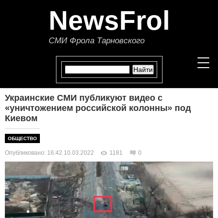
NewsFrol
СМИ Фрола Тарновского
Украинские СМИ публикуют видео с
НОВОСТИ
«уничтожением российской колонны» под
Киевом
СТАТЬИ
ОБЩЕСТВО
ПОЛИТИКА
Опубликовано: 16:42 10.03.2022
1181
0
ЭКОНОМИКА
В МИРЕ
ОБЩЕСТВО