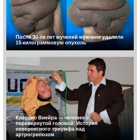
После 30-ти лет мучений мужчине удалили
15-килограммовую опухоль
Клаудио Виейра — человек с
перевернутой головой: История
невероятного триумфа над
артрогрипозом