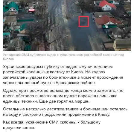
КУЛЬТУРА
НАУКА
СПОРТ
ШОУ-БИЗНЕС
Украинские СМИ публикуют видео с «уничтожением российской колонны» под
Киевом
АВТО И МОТО
Украинские ресурсы публикуют видео с «уничтожением
российской колонны» к востоку от Киева. На кадрах
запечатлены удары по бронетехнике в момент прохождения
ЭГОИЗМ
через населенный пункт в Броварском районе.
Однако при просмотре ролика до конца можно заметить, что
БЛОГ
после обстрела в населенном пункте поражены лишь две
единицы техники. Еще две горят на марше.
Остальные несколько десятков танков и бронемашин остались
на ходу и спокойно продолжили продвижение к Киеву.
Как всегда, украинские СМИ склонны к большому
преувеличению.