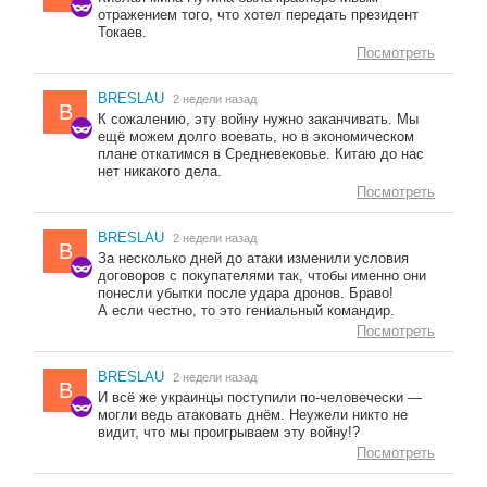
отражением того, что хотел передать президент
Токаев.
Посмотреть
BRESLAU
2 недели назад
B
К сожалению, эту войну нужно заканчивать. Мы
ещё можем долго воевать, но в экономическом
плане откатимся в Средневековье. Китаю до нас
нет никакого дела.
Посмотреть
BRESLAU
2 недели назад
B
За несколько дней до атаки изменили условия
договоров с покупателями так, чтобы именно они
понесли убытки после удара дронов. Браво!
А если честно, то это гениальный командир.
Посмотреть
BRESLAU
2 недели назад
B
И всё же украинцы поступили по-человечески —
могли ведь атаковать днём. Неужели никто не
видит, что мы проигрываем эту войну!?
Посмотреть