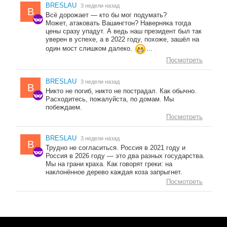
BRESLAU
3 недели назад
B
Всё дорожает — кто бы мог подумать?
Может, атаковать Вашингтон? Наверняка тогда
цены сразу упадут. А ведь наш президент был так
уверен в успехе, а в 2022 году, похоже, зашёл на
один мост слишком далеко.
...
Посмотреть
BRESLAU
3 недели назад
B
Никто не погиб, никто не пострадал. Как обычно.
Расходитесь, пожалуйста, по домам. Мы
побеждаем.
Посмотреть
BRESLAU
3 недели назад
B
Трудно не согласиться. Россия в 2021 году и
Россия в 2026 году — это два разных государства.
Мы на грани краха. Как говорят греки: на
наклонённое дерево каждая коза запрыгнет.
Посмотреть