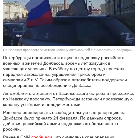
КУЛЬТУРА
НАУКА
СПОРТ
На Невском проспекте заметили колонну автомобилей с символикой Z-операции
ШОУ-БИЗНЕС
Петербуржцы организовали акцию в поддержку российских
военных и жителей Донбасса, восемь лет живущих в
АВТО И МОТО
ужасающих условиях. В субботу по центру города проехала
парадная автоколонна, украшенная триколором и
символами Z и V. Таким образом автолюбители поддержали
ЭГОИЗМ
спецоперацию по освобождению Донбасса.
Автомобили стартовали от Васильевского острова и проехались
БЛОГ
по Невскому проспекту. Петербуржцы встречали проезжающую
колонну улыбками и аплодисментами.
Решение инициировать освободительную спецоперацию на
Донбассе было принято 24 февраля. По данным опросов,
действия российской армии поддерживает большинство
россиян.
Ранее в СМИ
сообщали
, что символика спецоперации,