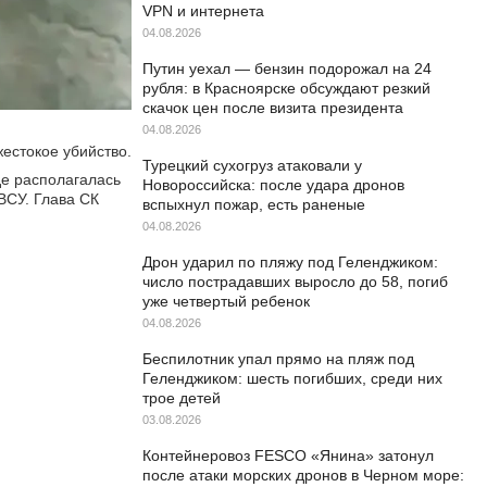
VPN и интернета
04.08.2026
Путин уехал — бензин подорожал на 24
рубля: в Красноярске обсуждают резкий
скачок цен после визита президента
04.08.2026
естокое убийство.
Турецкий сухогруз атаковали у
де располагалась
Новороссийска: после удара дронов
ВСУ. Глава СК
вспыхнул пожар, есть раненые
04.08.2026
Дрон ударил по пляжу под Геленджиком:
число пострадавших выросло до 58, погиб
уже четвертый ребенок
04.08.2026
Беспилотник упал прямо на пляж под
Геленджиком: шесть погибших, среди них
трое детей
03.08.2026
Контейнеровоз FESCO «Янина» затонул
после атаки морских дронов в Черном море: