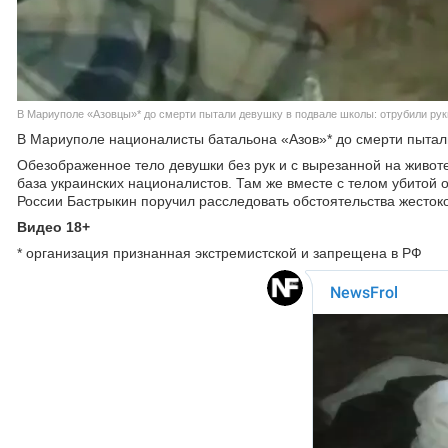
В Мариуполе «Азовцы»* до смерти пытали девушку в подвале школы: отрубили рук
В Мариуполе националисты батальона «Азов»* до смерти пытали
Обезображенное тело девушки без рук и с вырезанной на животе
база украинских националистов. Там же вместе с телом убитой
России Бастрыкин поручил расследовать обстоятельства жестоко
Видео 18+
* организация признанная экстремистской и запрещена в РФ