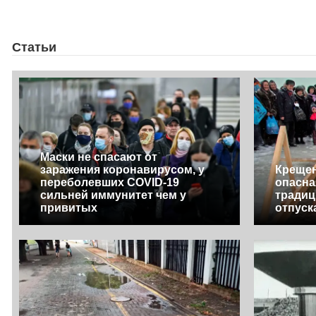
Статьи
Маски не спасают от
заражения коронавирусом, у
Крещен
переболевших COVID-19
опасна
сильней иммунитет чем у
традиц
привитых
отпуск