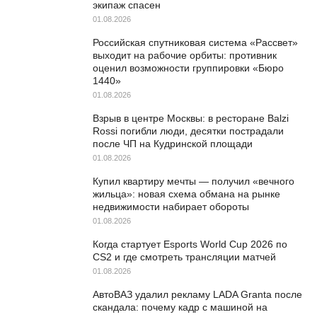
экипаж спасен
01.08.2026
Российская спутниковая система «Рассвет»
выходит на рабочие орбиты: противник
оценил возможности группировки «Бюро
1440»
01.08.2026
Взрыв в центре Москвы: в ресторане Balzi
Rossi погибли люди, десятки пострадали
после ЧП на Кудринской площади
01.08.2026
Купил квартиру мечты — получил «вечного
жильца»: новая схема обмана на рынке
недвижимости набирает обороты
01.08.2026
Когда стартует Esports World Cup 2026 по
CS2 и где смотреть трансляции матчей
01.08.2026
АвтоВАЗ удалил рекламу LADA Granta после
скандала: почему кадр с машиной на