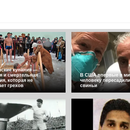
ские купания —
я и смертельная
В США впервые в ми
ия, которая не
человеку пересадили
ает грехов
свиньи