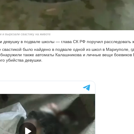
и и вырезали свастику на животе
 девушку в подвале школы — глава СК РФ поручил расследовать ж
 свастикой было найдено в подвале одной из школ в Мариуполе, г
 обнаружили также автоматы Калашникова и личные вещи боевиков 
го убийства девушки.