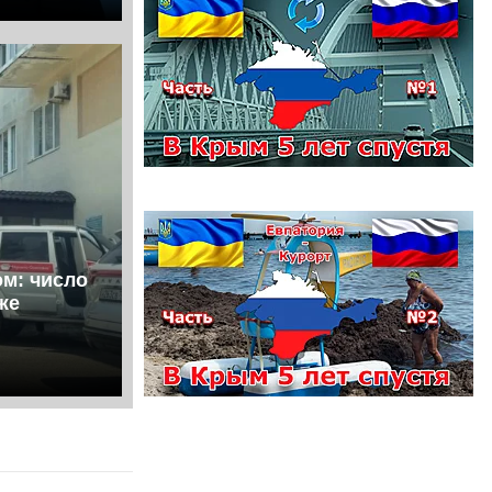
ом: число
же