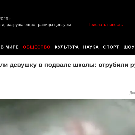
026 г.
ти, разрушающие границы цензуры
Прислать новость
В МИРЕ
ОБЩЕСТВО
КУЛЬТУРА
НАУКА
СПОРТ
ШОУ
ли девушку в подвале школы: отрубили р
До