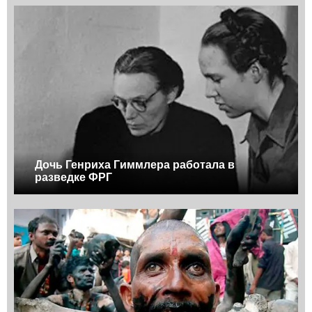
Дочь Генриха Гиммлера работала в
разведке ФРГ