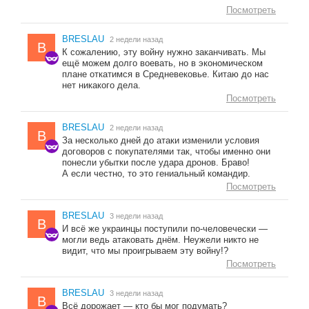
Посмотреть
BRESLAU
2 недели назад
B
К сожалению, эту войну нужно заканчивать. Мы
ещё можем долго воевать, но в экономическом
плане откатимся в Средневековье. Китаю до нас
нет никакого дела.
Посмотреть
BRESLAU
2 недели назад
B
За несколько дней до атаки изменили условия
договоров с покупателями так, чтобы именно они
понесли убытки после удара дронов. Браво!
А если честно, то это гениальный командир.
Посмотреть
BRESLAU
3 недели назад
B
И всё же украинцы поступили по-человечески —
могли ведь атаковать днём. Неужели никто не
видит, что мы проигрываем эту войну!?
Посмотреть
BRESLAU
3 недели назад
B
Всё дорожает — кто бы мог подумать?