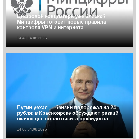
Цифровой концлагерь уже близко?
Минцифры готовит новые правила
контроля VPN и интернета
14:45 04.08.2026
Путин уехал — бензин подорожал на 24
рубля: в Красноярске обсуждают резкий
скачок цен после визита президента
14:08 04.08.2026