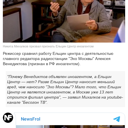
КУЛЬТУРА
НАУКА
СПОРТ
Никита Михалков призвал признать Ельцин Центр иноагентом
ШОУ-БИЗНЕС
Режиссер сравнил работу Ельцин центра с деятельностью
главного редактора радиостанции "Эхо Москвы" Алексея
АВТО И МОТО
Венедиктова (признан в РФ иноагентом).
ЭГОИЗМ
"Почему Венедиктов объявлен иноагентом, а Ельцин
Центр — нет? Разве Ельцин Центр наносит меньший
вред, чем наносило "Эхо Москвы"? Мало того, что Ельцин
БЛОГ
Центр не является иноагентом, в Москве уже 13 лет
строится филиал центра", — заявил Михалков на youtube-
канале "Бесогон ТВ".