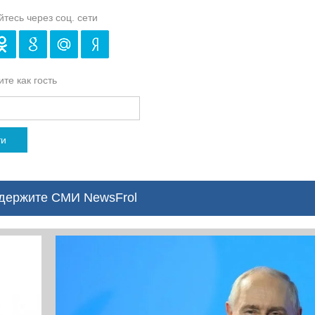
йтесь через соц. сети
те как гость
ти
ержите СМИ NewsFrol