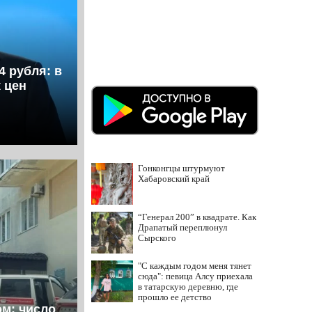
4 рубля: в
 цен
Гонконгцы штурмуют
Хабаровский край
“Генерал 200” в квадрате. Как
Драпатый переплюнул
Сырского
"С каждым годом меня тянет
сюда": певица Алсу приехала
в татарскую деревню, где
прошло ее детство
ом: число
07/08/2026 – Новости