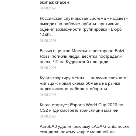
экипаж спасен
01.08.2026
Российская спутниковая система «Рассвет»
выходит на рабочие орбиты: противник
оценил возможности группировки «Бюро
1440»
01.08.2026
Взрыв в центре Москвы: в ресторане Balzi
Rossi погибли люди, десятки пострадали
после ЧП на Кудринской площади
01.08.2026
Купил квартиру мечты — получил «вечного
жильца»: новая схема обмана на рынке
недвижимости набирает обороты
01.08.2026
Когда стартует Esports World Cup 2026 по
CS2 и где смотреть трансляции матчей
01.08.2026
АвтоВАЗ удалил рекламу LADA Granta после
скандала: почему кадр с машиной на