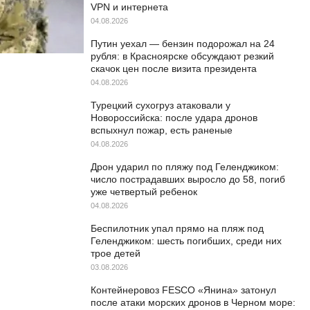
VPN и интернета
04.08.2026
Путин уехал — бензин подорожал на 24
рубля: в Красноярске обсуждают резкий
скачок цен после визита президента
04.08.2026
Турецкий сухогруз атаковали у
Новороссийска: после удара дронов
вспыхнул пожар, есть раненые
04.08.2026
Дрон ударил по пляжу под Геленджиком:
число пострадавших выросло до 58, погиб
уже четвертый ребенок
04.08.2026
Беспилотник упал прямо на пляж под
Геленджиком: шесть погибших, среди них
трое детей
03.08.2026
Контейнеровоз FESCO «Янина» затонул
после атаки морских дронов в Черном море: