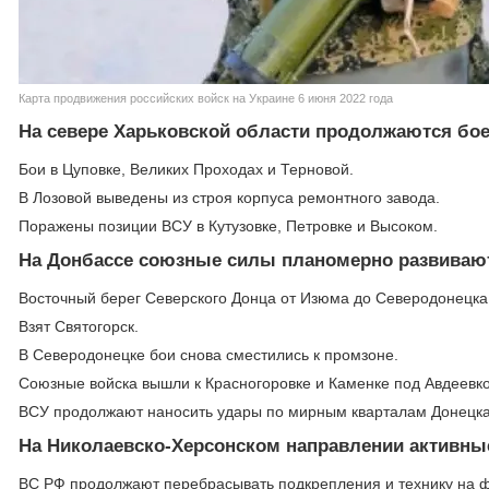
Карта продвижения российских войск на Украине 6 июня 2022 года
На севере Харьковской области продолжаются бо
Бои в Цуповке, Великих Проходах и Терновой.
В Лозовой выведены из строя корпуса ремонтного завода.
Поражены позиции ВСУ в Кутузовке, Петровке и Высоком.
На Донбассе союзные силы планомерно развивают
Восточный берег Северского Донца от Изюма до Северодонецка
Взят Святогорск.
В Северодонецке бои снова сместились к промзоне.
Союзные войска вышли к Красногоровке и Каменке под Авдеевко
ВСУ продолжают наносить удары по мирным кварталам Донецка
На Николаевско-Херсонском направлении активны
ВС РФ продолжают перебрасывать подкрепления и технику на ф