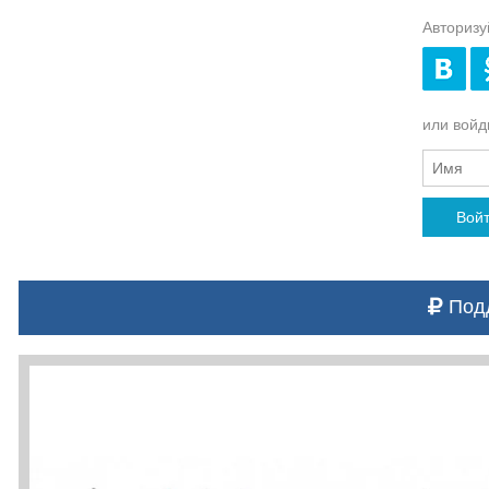
Авторизу
или войди
Вой
Подд