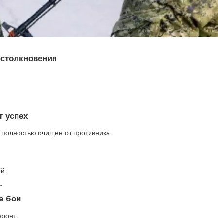
естолкновения
 успех
 полностью очищен от противника.
й.
.
е бои
ронт.